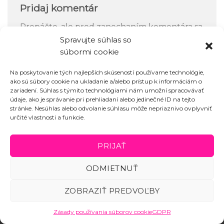
Pridaj komentár
Prepáčte, ale pred zanechaním komentára sa
musíte
prihlásiť
.
Spravujte súhlas so
súbormi cookie
Na poskytovanie tých najlepších skúseností používame technológie,
ako sú súbory cookie na ukladanie a/alebo prístup k informáciám o
zariadení. Súhlas s týmito technológiami nám umožní spracovávať
OBCHODNÉ PODMIENKY
BLOG
KONTAKT
GDPR
údaje, ako je správanie pri prehliadaní alebo jedinečné ID na tejto
REKLAMAČNÝ FORMULÁR
stránke. Nesúhlas alebo odvolanie súhlasu môže nepriaznivo ovplyvniť
ZÁSADY POUŽÍVANIA SÚBOROV COOKIE (EÚ)
určité vlastnosti a funkcie.
OUTLETBAJA.SK 2026 ©
Správa webu RYVENIA
Všetky
práva vyhradené
PRIJAŤ
ODMIETNUŤ
ZOBRAZIŤ PREDVOĽBY
Zásady používania súborov cookie
GDPR