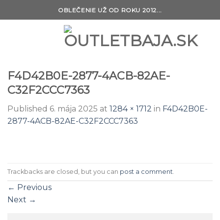
Skip
OBLEČENIE UŽ OD ROKU 2012...
to
content
F4D42B0E-2877-4ACB-82AE-
C32F2CCC7363
Published
6. mája 2025
at
1284 × 1712
in
F4D42B0E-
2877-4ACB-82AE-C32F2CCC7363
Trackbacks are closed, but you can
post a comment
.
←
Previous
Next
→