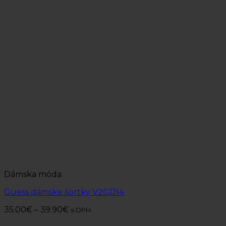
Dámska móda
Guess dámske šortky V2GD14
35.00
€
–
39.90
€
s DPH