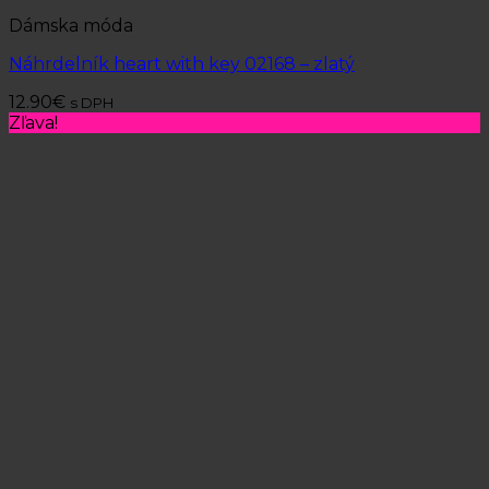
Dámska móda
Náhrdelník heart with key 02168 – zlatý
12.90
€
s DPH
Zľava!