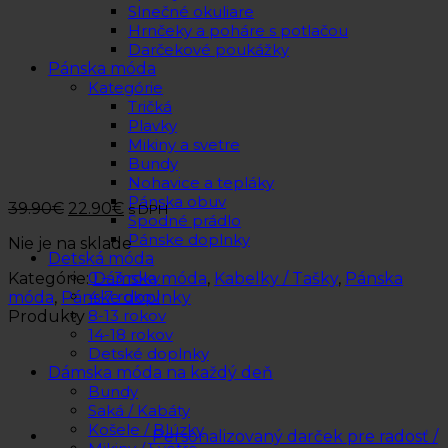
Slnečné okuliare
Hrnčeky a poháre s potlačou
Darčekové poukážky
Pánska móda
Kategórie
Tričká
Plavky
Mikiny a svetre
Bundy
Nohavice a tepláky
Pánska obuv
39.90
€
22.90
€
s DPH
Spodné prádlo
Pánske doplnky
Nie je na sklade
Detská móda
0 – 3 roky
Kategórie:
Dámska móda
,
Kabelky / Tašky
,
Pánska
4-7 rokov
móda
,
Pánske doplnky
8-13 rokov
Produkty
14-18 rokov
Detské doplnky
Dámska móda na každý deň
Bundy
Saká / Kabáty
Košele / Blúzky
Personalizovaný darček pre radosť /