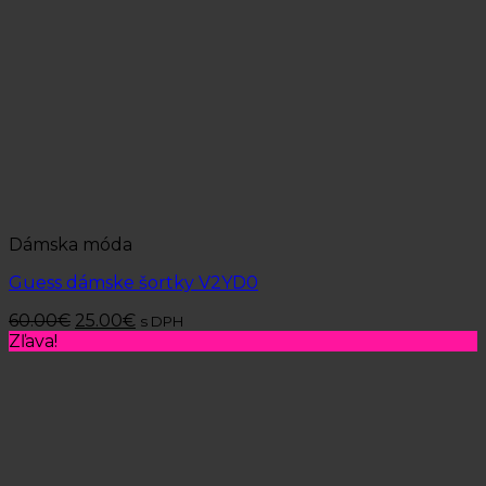
Dámska móda
Guess dámske šortky V2YD0
60.00
€
25.00
€
s DPH
Zľava!