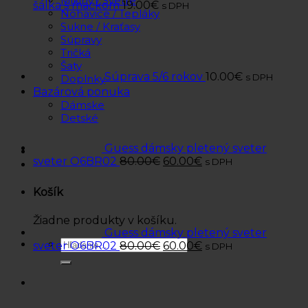
Mikiny / Svetre
šálka s mackom
19.00
€
s DPH
Nohavice / Tepláky
Sukne / Kraťasy
Súpravy
Tričká
Šaty
Súprava 5/6 rokov
10.00
€
s DPH
Doplnky
Bazárová ponuka
Dámske
Detské
Guess dámsky pletený sveter
sveter O6BR02
80.00
€
60.00
€
s DPH
Košík
Žiadne produkty v košíku.
Guess dámsky pletený sveter
Hľadať:
sveter O6BR02
80.00
€
60.00
€
s DPH