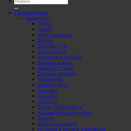
Hľadať:
Dámska móda
Kategórie
Tričká
Plavky
Mikiny a svetre
Bundy
Blúzka / Top
Šaty a sukne
Nohavice a tepláky
Spodné prádlo
Kabelky / Tašky
Dámske doplnky
Peňaženky
Dámska obuv
Ponožky
Ruksaky
Hodinky
Čiapky, Šály a šatky
Kozmetické tašky, vône
Šperky
Slnečné okuliare
Hrnčeky a poháre s potlačou