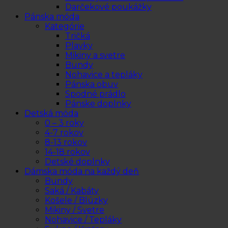
Darčekové poukážky
Pánska móda
Kategórie
Tričká
Plavky
Mikiny a svetre
Bundy
Nohavice a tepláky
Pánska obuv
Spodné prádlo
Pánske doplnky
Detská móda
0 – 3 roky
4-7 rokov
8-13 rokov
14-18 rokov
Detské doplnky
Dámska móda na každý deň
Bundy
Saká / Kabáty
Košele / Blúzky
Mikiny / Svetre
Nohavice / Tepláky