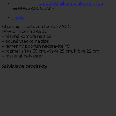
Guess pánske tepláky Z2RB03
69.00
€
29.00
€
s DPH
Popis
Champion cestovná taška 22.90€
Pôvodná cena 39.90€
– hlavná komora na zips
– bočné vrecko na zips
– ramenný popruh nadstaviteľný
– rozmer šírka 35 cm, výška 25 cm, hĺbka 22 cm
– materiál polyester
Súvisiace produkty