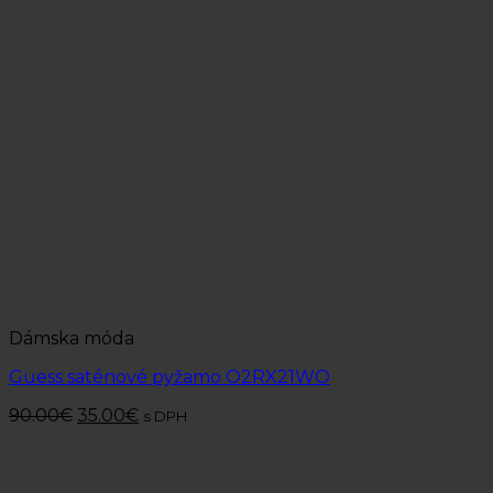
Dámska móda
Guess saténové pyžamo O2RX21WO
90.00
€
35.00
€
s DPH