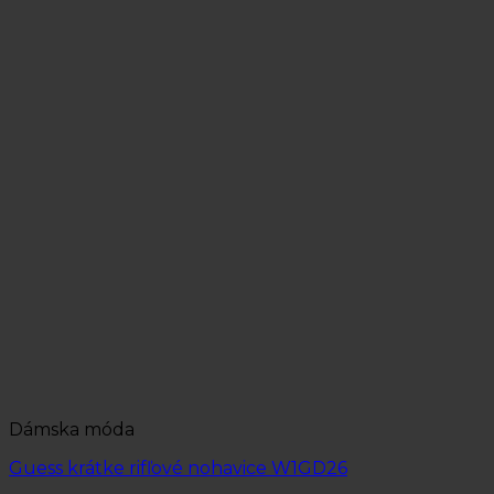
Dámska móda
Guess krátke rifľové nohavice W1GD26