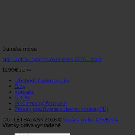
Dámska móda
Náhrdelník heart clover shell 0216 – zlatý
13.90
€
s DPH
Obchodné podmienky
Blog
Kontakt
GDPR
Reklamačný formulár
Zásady používania súborov cookie (EÚ)
OUTLETBAJA.SK 2026 ©
Správa webu RYVENIA
Všetky práva vyhradené