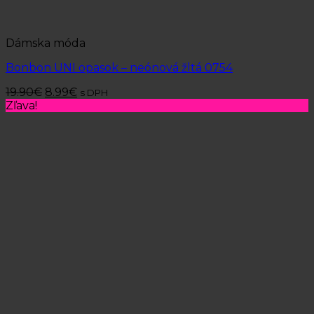
Dámska móda
Bonbon UNI opasok – neónová žltá 0754
19.90
€
8.99
€
s DPH
Zľava!