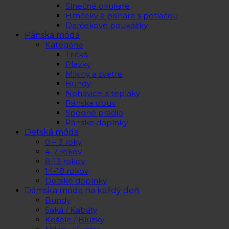
Slnečné okuliare
Hrnčeky a poháre s potlačou
Darčekové poukážky
Pánska móda
Kategórie
Tričká
Plavky
Mikiny a svetre
Bundy
Nohavice a tepláky
Pánska obuv
Spodné prádlo
Pánske doplnky
Detská móda
0 – 3 roky
4-7 rokov
8-13 rokov
14-18 rokov
Detské doplnky
Dámska móda na každý deň
Bundy
Saká / Kabáty
Košele / Blúzky