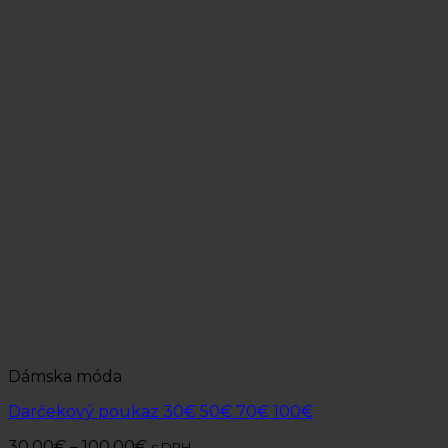
Dámska móda
Darčekový poukaz 30€ 50€ 70€ 100€
30.00
€
–
100.00
€
s DPH