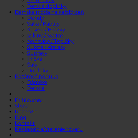
14-18 rokov
Detské doplnky
Dámska móda na každý deň
Bundy
Saká / Kabáty
Košele / Blúzky
Mikiny / Svetre
Nohavice / Tepláky
Sukne / Kraťasy
Súpravy
Tričká
Šaty
Doplnky
Bazárová ponuka
Dámske
Detské
Prihlásenie
Shop
Recenzie
Blog
Kontakt
Reklamácia/Vrátenie tovaru