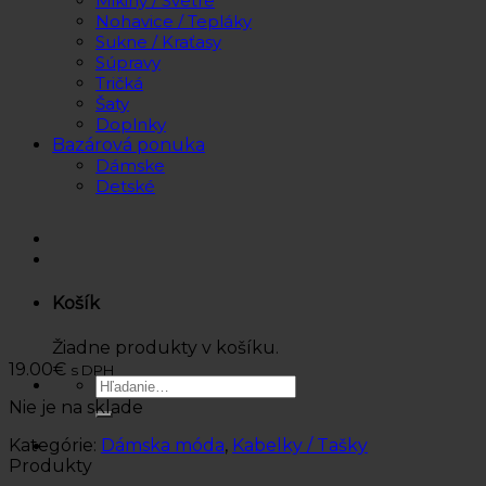
Mikiny / Svetre
Nohavice / Tepláky
Sukne / Kraťasy
Súpravy
Tričká
Šaty
Doplnky
Bazárová ponuka
Dámske
Detské
Košík
Žiadne produkty v košíku.
19.00
€
s DPH
Hľadať:
Nie je na sklade
Kategórie:
Dámska móda
,
Kabelky / Tašky
Produkty