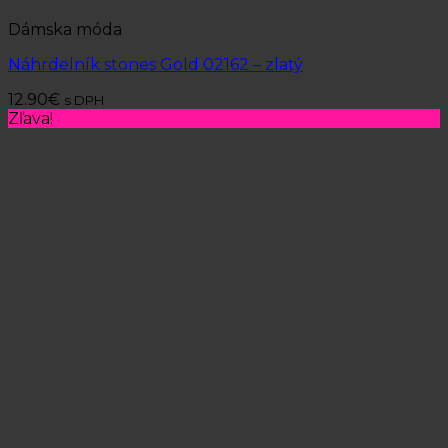
Dámska móda
Náhrdelník stones Gold 02162 – zlatý
12.90
€
s DPH
Zľava!