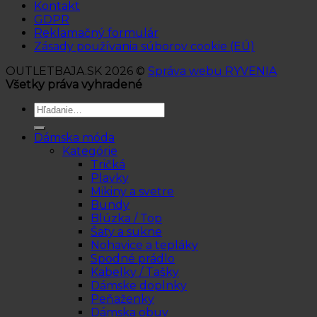
Kontakt
GDPR
Reklamačný formulár
Zásady používania súborov cookie (EÚ)
OUTLETBAJA.SK 2026 ©
Správa webu RYVENIA
Všetky práva vyhradené
Hľadať:
Dámska móda
Kategórie
Tričká
Plavky
Mikiny a svetre
Bundy
Blúzka / Top
Šaty a sukne
Nohavice a tepláky
Spodné prádlo
Kabelky / Tašky
Dámske doplnky
Peňaženky
Dámska obuv