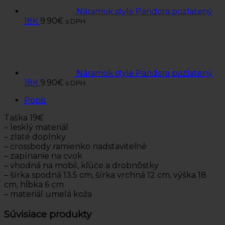
Náramok style Pandora pozlatený
18K
9.90
€
s DPH
Náramok style Pandora pozlatený
18K
9.90
€
s DPH
Popis
Taška 19€
– lesklý materiál
– zlaté doplnky
– crossbody ramienko nadstaviteľné
– zapínanie na cvok
– vhodná na mobil, kľúče a drobnôstky
– šírka spodná 13.5 cm, šírka vrchná 12 cm, výška 18
cm, hĺbka 6 cm
– materiál umelá koža
Súvisiace produkty