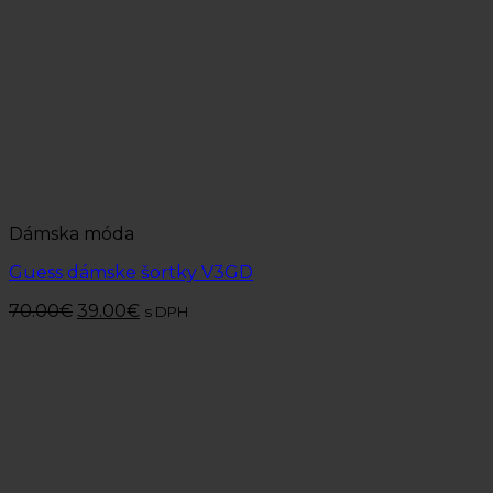
Dámska móda
Guess dámske šortky V3GD
70.00
€
39.00
€
s DPH