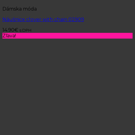
Dámska móda
Náušnice clover with chain 02909
14.90
€
s DPH
Zľava!