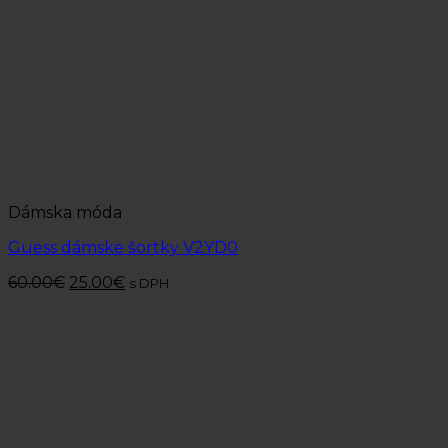
Dámska móda
Guess dámske šortky V2YD0
60.00
€
25.00
€
s DPH