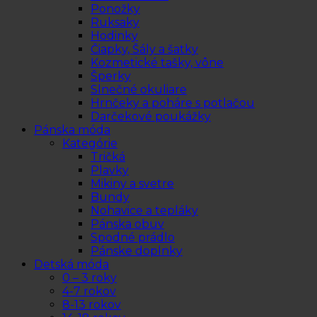
Ponožky
Ruksaky
Hodinky
Čiapky, Šály a šatky
Kozmetické tašky, vône
Šperky
Slnečné okuliare
Hrnčeky a poháre s potlačou
Darčekové poukážky
Pánska móda
Kategórie
Tričká
Plavky
Mikiny a svetre
Bundy
Nohavice a tepláky
Pánska obuv
Spodné prádlo
Pánske doplnky
Detská móda
0 – 3 roky
4-7 rokov
8-13 rokov