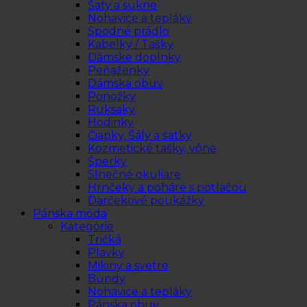
Šaty a sukne
Nohavice a tepláky
Spodné prádlo
Kabelky / Tašky
Dámske doplnky
Peňaženky
Dámska obuv
Ponožky
Ruksaky
Hodinky
Čiapky, Šály a šatky
Kozmetické tašky, vône
Šperky
Slnečné okuliare
Hrnčeky a poháre s potlačou
Darčekové poukážky
Pánska móda
Kategórie
Tričká
Plavky
Mikiny a svetre
Bundy
Nohavice a tepláky
Pánska obuv