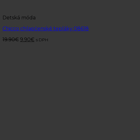
Detská móda
Chicco chlapčenské tepláky 08618
19.90
€
9.90
€
s DPH