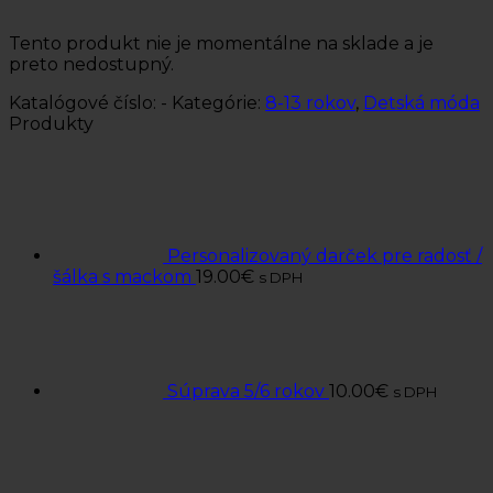
Tento produkt nie je momentálne na sklade a je
preto nedostupný.
Katalógové číslo:
-
Kategórie:
8-13 rokov
,
Detská móda
Produkty
Personalizovaný darček pre radosť /
šálka s mackom
19.00
€
s DPH
Súprava 5/6 rokov
10.00
€
s DPH