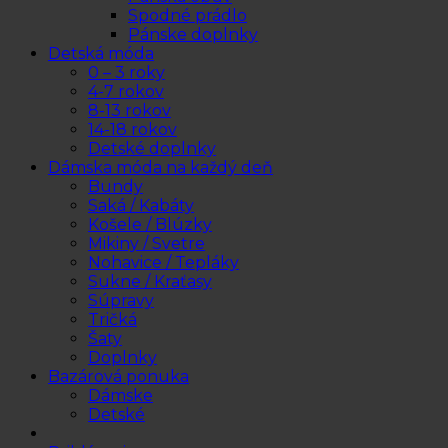
Spodné prádlo
Pánske doplnky
Detská móda
0 – 3 roky
4-7 rokov
8-13 rokov
14-18 rokov
Detské doplnky
Dámska móda na každý deň
Bundy
Saká / Kabáty
Košele / Blúzky
Mikiny / Svetre
Nohavice / Tepláky
Sukne / Kraťasy
Súpravy
Tričká
Šaty
Doplnky
Bazárová ponuka
Dámske
Detské