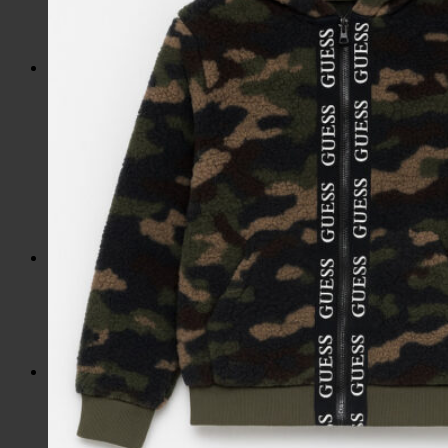
Slnečné okuliare
Hrnčeky a poháre s potlačou
Darčekové poukážky
Pánska móda
Kategórie
Tričká
Plavky
Mikiny a svetre
Bundy
Nohavice a tepláky
Pánska obuv
Spodné prádlo
Pánske doplnky
Detská móda
0 – 3 roky
4-7 rokov
8-13 rokov
14-18 rokov
Detské doplnky
Dámska móda na každý deň
Bundy
Saká / Kabáty
Košele / Blúzky