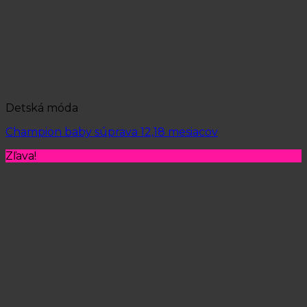
Detská móda
Champion baby súprava 12,18 mesiacov
Zľava!