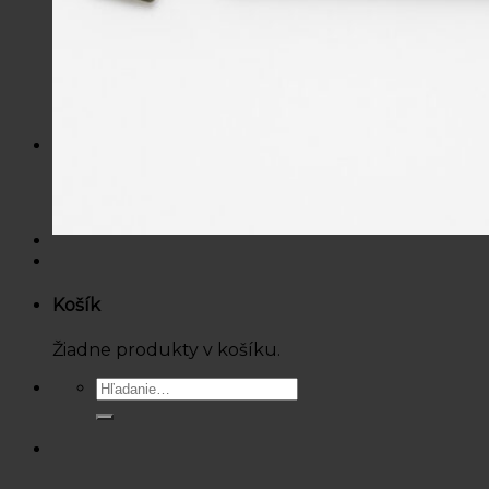
Mikiny / Svetre
Nohavice / Tepláky
Sukne / Kraťasy
Súpravy
Tričká
Šaty
Doplnky
Bazárová ponuka
Dámske
Detské
Košík
Žiadne produkty v košíku.
Hľadať: