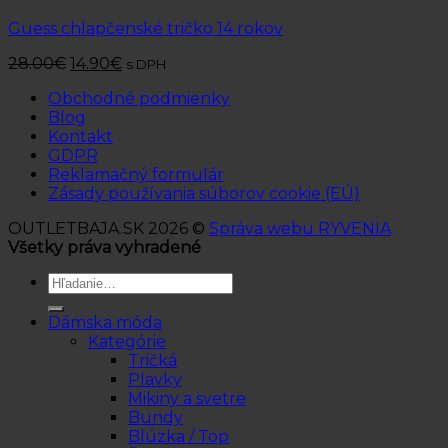
Guess chlapčenské tričko 14 rokov
28.00
€
14.90
€
s DPH
Obchodné podmienky
Blog
Kontakt
GDPR
Reklamačný formulár
Zásady používania súborov cookie (EÚ)
OUTLETBAJA.SK 2026 ©
Správa webu RYVENIA
Všetky práva vyhradené
Hľadať:
Dámska móda
Kategórie
Tričká
Plavky
Mikiny a svetre
Bundy
Blúzka / Top