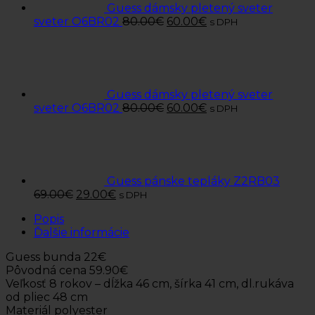
Guess dámsky pletený sveter
sveter O6BR02
80.00
€
60.00
€
s DPH
Guess dámsky pletený sveter
sveter O6BR02
80.00
€
60.00
€
s DPH
Guess pánske tepláky Z2RB03
69.00
€
29.00
€
s DPH
Popis
Ďalšie informácie
Guess bunda 22€
Pôvodná cena 59.90€
Veľkosť 8 rokov – dĺžka 46 cm, šírka 41 cm, dl.rukáva
od pliec 48 cm
Materiál polyester