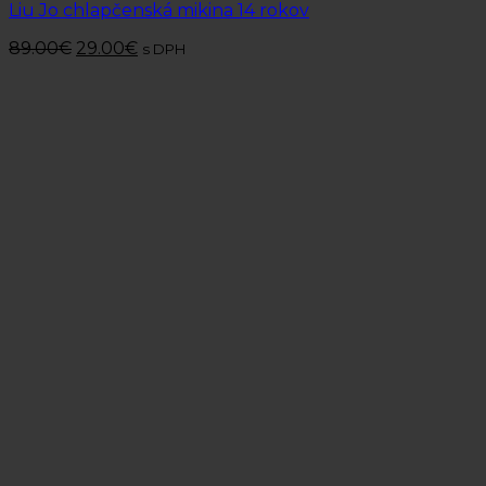
Liu Jo chlapčenská mikina 14 rokov
89.00
€
29.00
€
s DPH