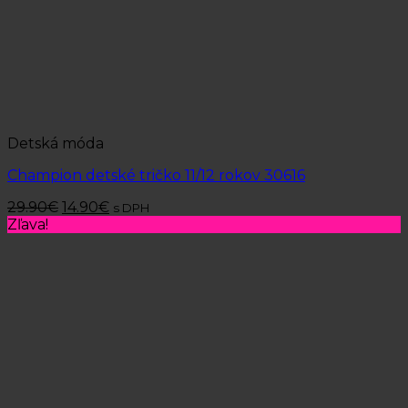
Detská móda
Champion detské tričko 11/12 rokov 30616
29.90
€
14.90
€
s DPH
Zľava!