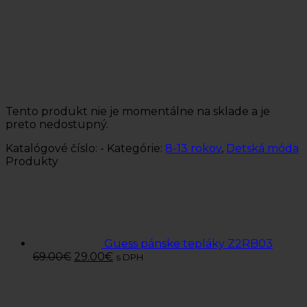
Tento produkt nie je momentálne na sklade a je
preto nedostupný.
Katalógové číslo:
-
Kategórie:
8-13 rokov
,
Detská móda
Produkty
Guess pánske tepláky Z2RB03
69.00
€
29.00
€
s DPH