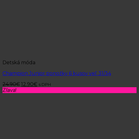
Detská móda
Champion Junior ponožky 6 kusov veľ. 31/34
24.90
€
12.90
€
s DPH
Zľava!