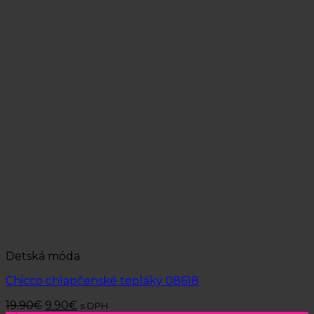
Detská móda
Chicco chlapčenské tepláky 08618
19.90
€
9.90
€
s DPH