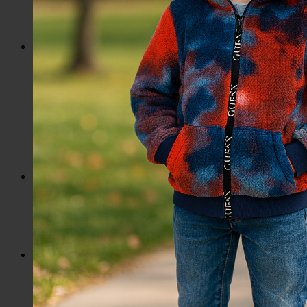
Slnečné okuliare
Hrnčeky a poháre s potlačou
Darčekové poukážky
Pánska móda
Kategórie
Tričká
Plavky
Mikiny a svetre
Bundy
Nohavice a tepláky
Pánska obuv
Spodné prádlo
Pánske doplnky
Detská móda
0 – 3 roky
4-7 rokov
8-13 rokov
14-18 rokov
Detské doplnky
Dámska móda na každý deň
Bundy
Saká / Kabáty
Košele / Blúzky