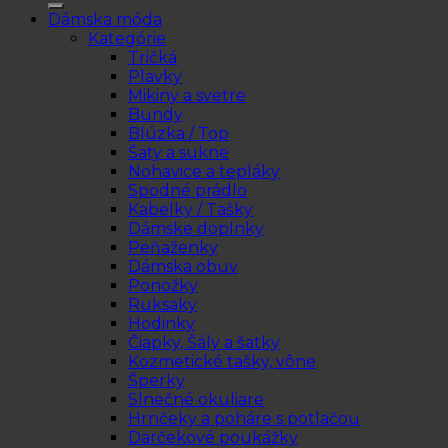
Dámska móda
Kategórie
Tričká
Plavky
Mikiny a svetre
Bundy
Blúzka / Top
Šaty a sukne
Nohavice a tepláky
Spodné prádlo
Kabelky / Tašky
Dámske doplnky
Peňaženky
Dámska obuv
Ponožky
Ruksaky
Hodinky
Čiapky, Šály a šatky
Kozmetické tašky, vône
Šperky
Slnečné okuliare
Hrnčeky a poháre s potlačou
Darčekové poukážky