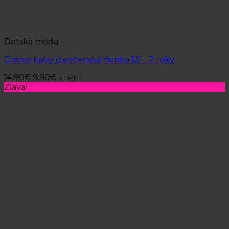
Detská móda
Chicco baby dievčenská čiapka 1,5 – 2 roky
14.90
€
9.90
€
s DPH
Zľava!