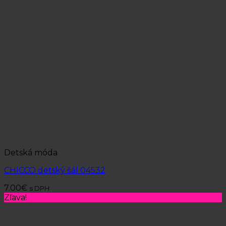
Detská móda
CHICCO detský šál 04532
7.00
€
s DPH
Zľava!