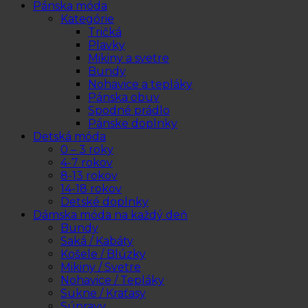
Pánska móda
Kategórie
Tričká
Plavky
Mikiny a svetre
Bundy
Nohavice a tepláky
Pánska obuv
Spodné prádlo
Pánske doplnky
Detská móda
0 – 3 roky
4-7 rokov
8-13 rokov
14-18 rokov
Detské doplnky
Dámska móda na každý deň
Bundy
Saká / Kabáty
Košele / Blúzky
Mikiny / Svetre
Nohavice / Tepláky
Sukne / Kraťasy
Súpravy