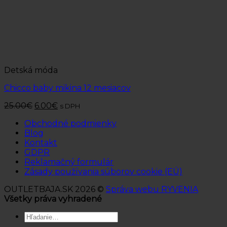
Detská móda
Chicco baby mikina 12 mesiacov
25.00
€
6.00
€
s DPH
Obchodné podmienky
Blog
Kontakt
GDPR
Reklamačný formulár
Zásady používania súborov cookie (EÚ)
OUTLETBAJA.SK 2026 ©
Správa webu RYVENIA
Všetky práva vyhradené
Hľadať: