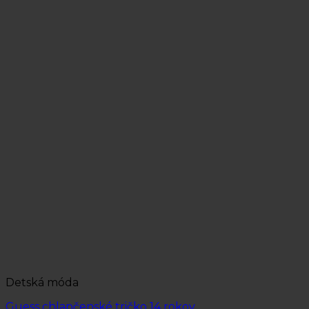
Detská móda
Guess chlapčenské tričko 14 rokov