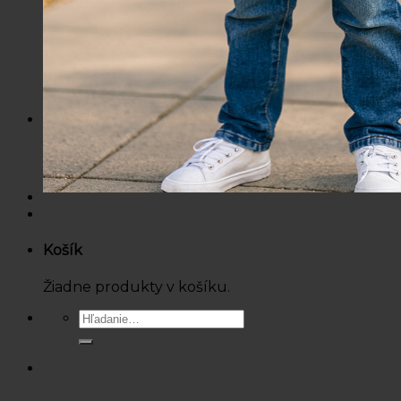
Mikiny / Svetre
Nohavice / Tepláky
Sukne / Kraťasy
Súpravy
Tričká
Šaty
Doplnky
Bazárová ponuka
Dámske
Detské
Košík
Žiadne produkty v košíku.
Hľadať: