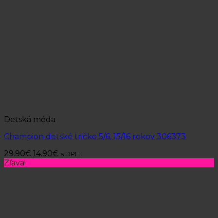
Detská móda
Champion detské tričko 5/6, 15/16 rokov 306373
29.90
€
14.90
€
s DPH
Zľava!