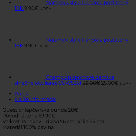
Náramok style Pandora pozlatený
18K
9.90
€
s DPH
Náramok style Pandora pozlatený
18K
9.90
€
s DPH
Champion športové dámske
slnečné okuliares CUW5261
39.00
€
25.00
€
s DPH
Popis
Ďalšie informácie
Guess chlapčenská bunda 28€
Pôvodná cena 69.90€
Veľkosť 14 rokov – dĺžka 56 cm, šírka 45 cm
Materiál 100% bavlna