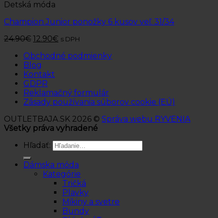
Detská móda
Champion Junior ponožky 6 kusov veľ. 31/34
24.90
€
12.90
€
s DPH
Obchodné podmienky
Blog
Kontakt
GDPR
Reklamačný formulár
Zásady používania súborov cookie (EÚ)
OUTLETBAJA.SK 2026 ©
Správa webu RYVENIA
Všetky práva vyhradené
Hľadať:
Dámska móda
Kategórie
Tričká
Plavky
Mikiny a svetre
Bundy