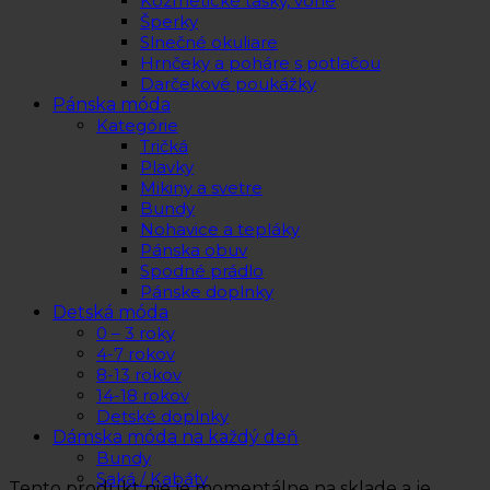
Kozmetické tašky, vône
Šperky
Slnečné okuliare
Hrnčeky a poháre s potlačou
Darčekové poukážky
Pánska móda
Kategórie
Tričká
Plavky
Mikiny a svetre
Bundy
Nohavice a tepláky
Pánska obuv
Spodné prádlo
Pánske doplnky
Detská móda
0 – 3 roky
4-7 rokov
8-13 rokov
14-18 rokov
Detské doplnky
Dámska móda na každý deň
Bundy
Saká / Kabáty
Tento produkt nie je momentálne na sklade a je