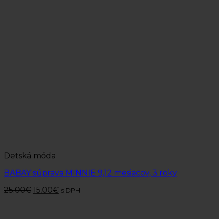
Detská móda
BABAY súprava MINNIE 9,12 mesiacov, 3 roky
25.00
€
15.00
€
s DPH