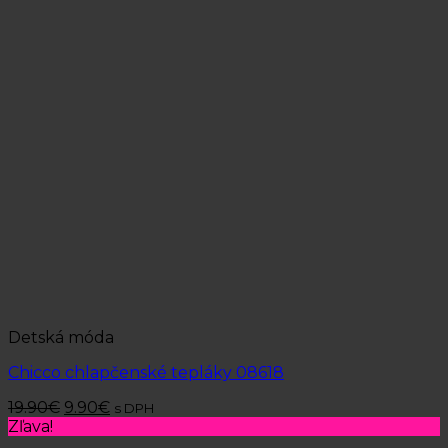
Detská móda
Chicco chlapčenské tepláky 08618
19.90
€
9.90
€
s DPH
Zľava!