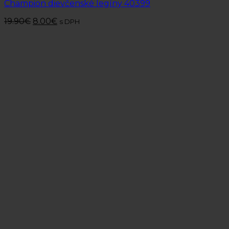
Champion dievčenské legíny 40399
19.90
€
8.00
€
s DPH