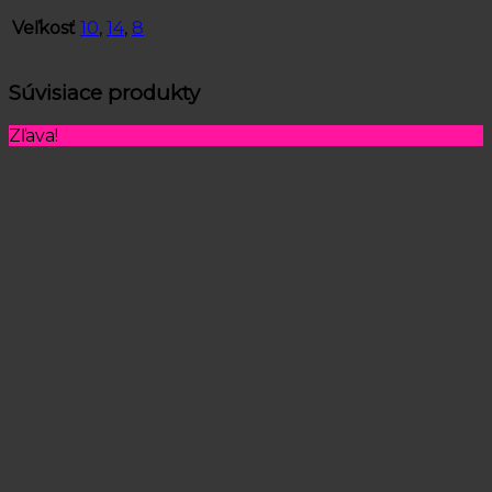
Veľkosť
10
,
14
,
8
Súvisiace produkty
Zľava!