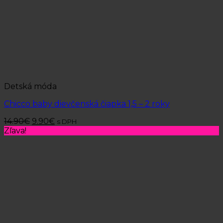
Detská móda
Chicco baby dievčenská čiapka 1,5 – 2 roky
14.90
€
9.90
€
s DPH
Zľava!