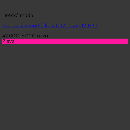
Detská móda
Guess dievčenská košeľa 12 rokov J71H37
42.00
€
15.00
€
s DPH
Zľava!