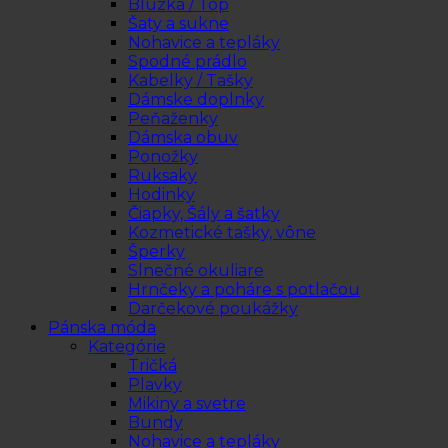
Blúzka / Top
Šaty a sukne
Nohavice a tepláky
Spodné prádlo
Kabelky / Tašky
Dámske doplnky
Peňaženky
Dámska obuv
Ponožky
Ruksaky
Hodinky
Čiapky, Šály a šatky
Kozmetické tašky, vône
Šperky
Slnečné okuliare
Hrnčeky a poháre s potlačou
Darčekové poukážky
Pánska móda
Kategórie
Tričká
Plavky
Mikiny a svetre
Bundy
Nohavice a tepláky