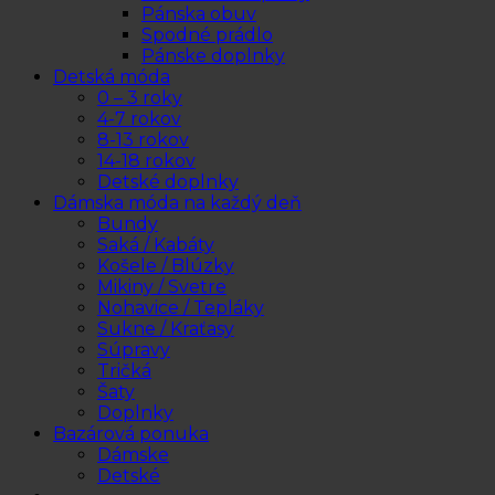
Pánska obuv
Spodné prádlo
Pánske doplnky
Detská móda
0 – 3 roky
4-7 rokov
8-13 rokov
14-18 rokov
Detské doplnky
Dámska móda na každý deň
Bundy
Saká / Kabáty
Košele / Blúzky
Mikiny / Svetre
Nohavice / Tepláky
Sukne / Kraťasy
Súpravy
Tričká
Šaty
Doplnky
Bazárová ponuka
Dámske
Detské