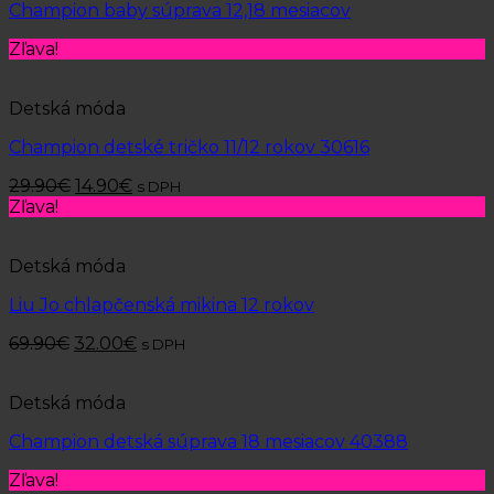
Champion baby súprava 12,18 mesiacov
Zľava!
Detská móda
Champion detské tričko 11/12 rokov 30616
29.90
€
14.90
€
s DPH
Zľava!
Detská móda
Liu Jo chlapčenská mikina 12 rokov
69.90
€
32.00
€
s DPH
Detská móda
Champion detská súprava 18 mesiacov 40388
Zľava!