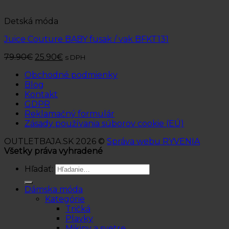
Detská móda
Juice Couture BABY fusak / vak BFKT131
79.90
€
25.90
€
s DPH
Obchodné podmienky
Blog
Kontakt
GDPR
Reklamačný formulár
Zásady používania súborov cookie (EÚ)
OUTLETBAJA.SK 2026 ©
Správa webu RYVENIA
Všetky práva vyhradené
Hľadať:
Dámska móda
Kategórie
Tričká
Plavky
Mikiny a svetre