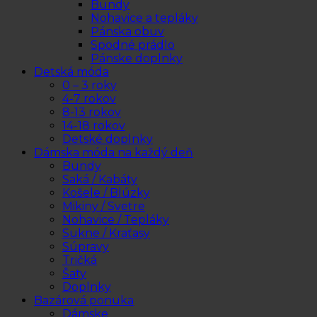
Bundy
Nohavice a tepláky
Pánska obuv
Spodné prádlo
Pánske doplnky
Detská móda
0 – 3 roky
4-7 rokov
8-13 rokov
14-18 rokov
Detské doplnky
Dámska móda na každý deň
Bundy
Saká / Kabáty
Košele / Blúzky
Mikiny / Svetre
Nohavice / Tepláky
Sukne / Kraťasy
Súpravy
Tričká
Šaty
Doplnky
Bazárová ponuka
Dámske