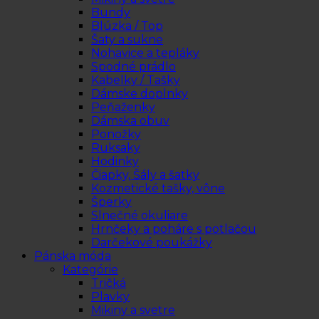
Bundy
Blúzka / Top
Šaty a sukne
Nohavice a tepláky
Spodné prádlo
Kabelky / Tašky
Dámske doplnky
Peňaženky
Dámska obuv
Ponožky
Ruksaky
Hodinky
Čiapky, Šály a šatky
Kozmetické tašky, vône
Šperky
Slnečné okuliare
Hrnčeky a poháre s potlačou
Darčekové poukážky
Pánska móda
Kategórie
Tričká
Plavky
Mikiny a svetre