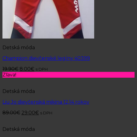
Detská móda
Champion dievčenské legíny 40399
19.90
€
8.00
€
s DPH
Zľava!
Detská móda
Liu Jo dievčenská mikina 12,14 rokov
89.00
€
29.00
€
s DPH
Detská móda