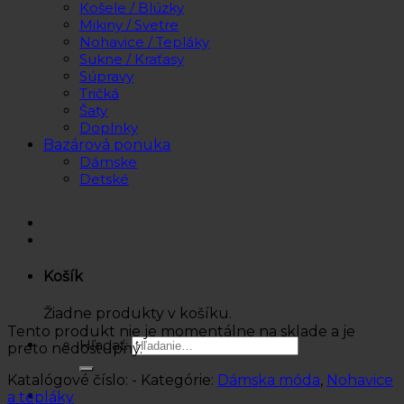
Košele / Blúzky
Mikiny / Svetre
Nohavice / Tepláky
Sukne / Kraťasy
Súpravy
Tričká
Šaty
Doplnky
Bazárová ponuka
Dámske
Detské
Košík
Žiadne produkty v košíku.
Tento produkt nie je momentálne na sklade a je
Hľadať:
preto nedostupný.
Katalógové číslo:
-
Kategórie:
Dámska móda
,
Nohavice
a tepláky