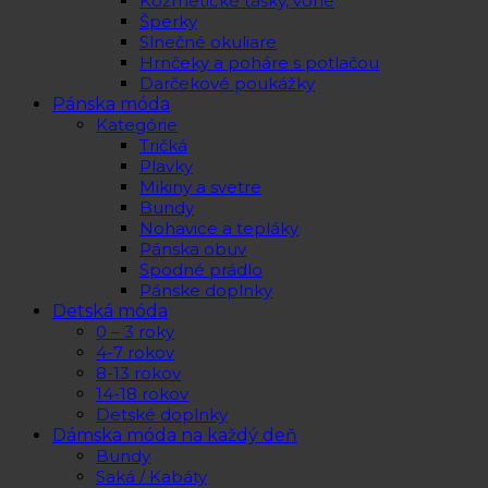
Kozmetické tašky, vône
Šperky
Slnečné okuliare
Hrnčeky a poháre s potlačou
Darčekové poukážky
Pánska móda
Kategórie
Tričká
Plavky
Mikiny a svetre
Bundy
Nohavice a tepláky
Pánska obuv
Spodné prádlo
Pánske doplnky
Detská móda
0 – 3 roky
4-7 rokov
8-13 rokov
14-18 rokov
Detské doplnky
Dámska móda na každý deň
Bundy
Saká / Kabáty