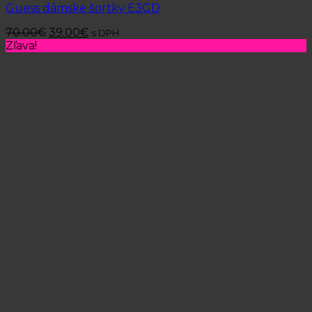
Guess dámske šortky E3GD
70.00
€
39.00
€
s DPH
Zľava!