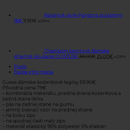
Náramok style Pandora pozlatený
18K
9.90
€
s DPH
Champion športové dámske
slnečné okuliares CUW5261
39.00
€
25.00
€
s DPH
Popis
Ďalšie informácie
Guess dámske koženkové legíny 59.90€
Pôvodná cena 79€
– kombinácia materiálu, predná strana koženková a
zadná stana látka
– pás na zadnej stane na gumu
– jemný zvierací vzor na prednej strane
– na boku zips
– na spodnej časti malý zips
– materiál elastický 95% polyester 5% elastan