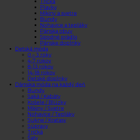
Tričká
Plavky
Mikiny a svetre
Bundy
Nohavice a tepláky
Pánska obuv
Spodné prádlo
Pánske doplnky
Detská móda
0 – 3 roky
4-7 rokov
8-13 rokov
14-18 rokov
Detské doplnky
Dámska móda na každý deň
Bundy
Saká / Kabáty
Košele / Blúzky
Mikiny / Svetre
Nohavice / Tepláky
Sukne / Kraťasy
Súpravy
Tričká
Šaty