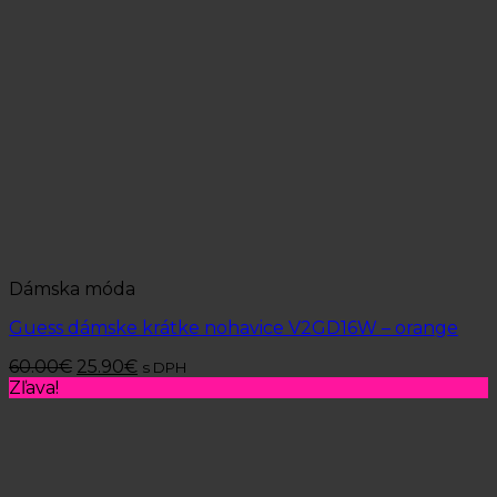
Dámska móda
Guess dámske krátke nohavice V2GD16W – orange
60.00
€
25.90
€
s DPH
Zľava!