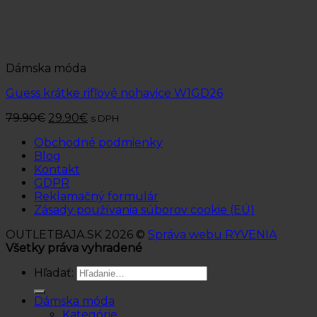
Dámska móda
Guess krátke rifľové nohavice W1GD26
79.90
€
29.90
€
s DPH
Obchodné podmienky
Blog
Kontakt
GDPR
Reklamačný formulár
Zásady používania súborov cookie (EÚ)
OUTLETBAJA.SK 2026 ©
Správa webu RYVENIA
Všetky práva vyhradené
Hľadať:
Dámska móda
Kategórie