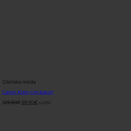
Dámska móda
Calvin Klein Uni batoh
129.90
€
69.90
€
s DPH