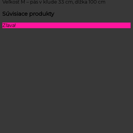
Veľkosť M – pás v kľude 33 cm, dĺžka 100 cm
Súvisiace produkty
Zľava!