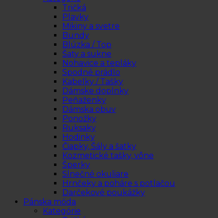
Tričká
Plavky
Mikiny a svetre
Bundy
Blúzka / Top
Šaty a sukne
Nohavice a tepláky
Spodné prádlo
Kabelky / Tašky
Dámske doplnky
Peňaženky
Dámska obuv
Ponožky
Ruksaky
Hodinky
Čiapky, Šály a šatky
Kozmetické tašky, vône
Šperky
Slnečné okuliare
Hrnčeky a poháre s potlačou
Darčekové poukážky
Pánska móda
Kategórie