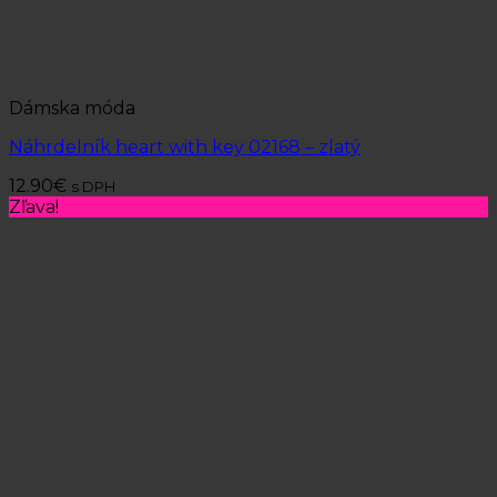
Dámska móda
Náhrdelník heart with key 02168 – zlatý
12.90
€
s DPH
Zľava!