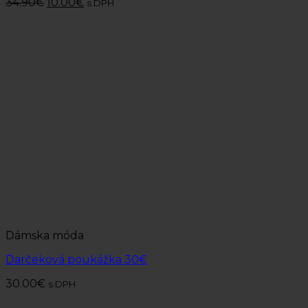
34.90
€
10.00
€
s DPH
Dámska móda
Darčeková poukážka 30€
30.00
€
s DPH