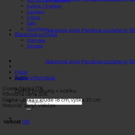
Nohavice / Tepláky
Sukne / Kraťasy
Súpravy
Tričká
Šaty
Doplnky
Náramok style Pandora pozlatený 18
Bazárová ponuka
Dámske
Detské
Náramok style Pandora pozlatený 18
Popis
Ďalšie informácie
Košík
Guess čiapka 17€
Žiadne produkty v košíku.
Pôvodná cena 35€
čiapka – šírka v kľude 18 cm, výška 20 cm
Hľadať:
Materiál: akryl, viskóza
Veľkosť
0/6