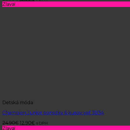
Zľava!
Detská móda
Champion Junior ponožky 6 kusov veľ. 31/34
24.90
€
12.90
€
s DPH
Zľava!