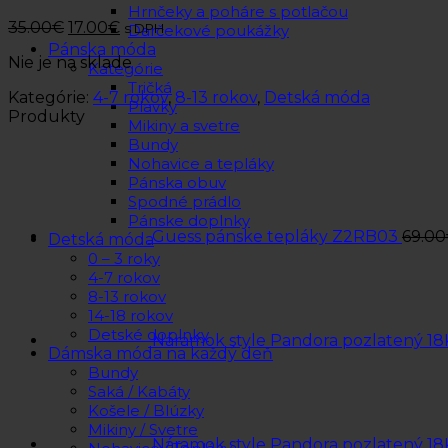
Hrnčeky a poháre s potlačou
35.00
€
17.00
€
s DPH
Darčekové poukážky
Pánska móda
Nie je na sklade
Kategórie
Tričká
Kategórie:
4-7 rokov
,
8-13 rokov
,
Detská móda
Plavky
Produkty
Mikiny a svetre
Bundy
Nohavice a tepláky
Pánska obuv
Spodné prádlo
Pánske doplnky
Guess pánske tepláky Z2RB03
69.00
Detská móda
0 – 3 roky
4-7 rokov
8-13 rokov
14-18 rokov
Detské doplnky
Náramok style Pandora pozlatený 18
Dámska móda na každý deň
Bundy
Saká / Kabáty
Košele / Blúzky
Mikiny / Svetre
Náramok style Pandora pozlatený 18