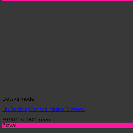
Detská móda
Liu Jo chlapčenská mikina 12 rokov
69.90
€
32.00
€
s DPH
Zľava!