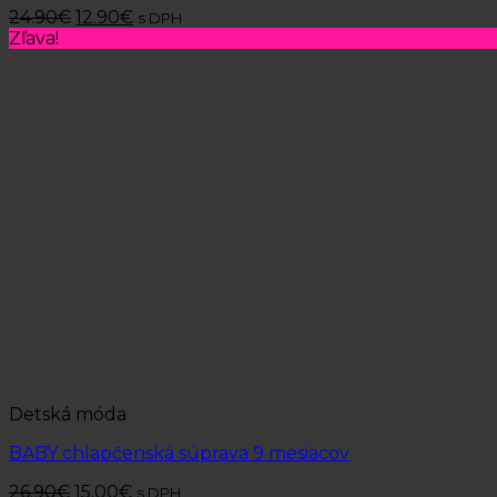
24.90
€
12.90
€
s DPH
Zľava!
Detská móda
BABY chlapčenská súprava 9 mesiacov
26.90
€
15.00
€
s DPH