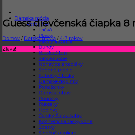
Dámska móda
Guess dievčenská čiapka 8 
Kategórie
Tričká
Plavky
Domov
/
Detská móda
/
4-7 rokov
Mikiny a svetre
Bundy
Zľava!
Blúzka / Top
Šaty a sukne
Nohavice a tepláky
Spodné prádlo
Kabelky / Tašky
Dámske doplnky
Peňaženky
Dámska obuv
Ponožky
Ruksaky
Hodinky
Čiapky, Šály a šatky
Kozmetické tašky, vône
Šperky
Slnečné okuliare