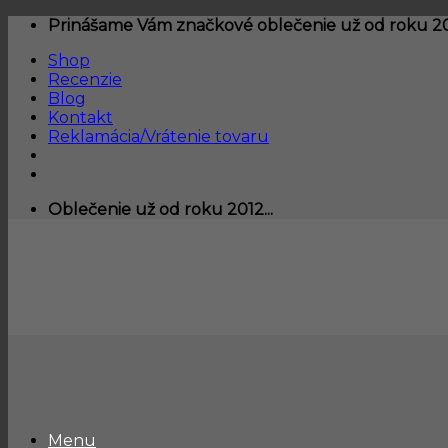
Skip
Prinášame Vám značkové oblečenie už od roku 201
to
Shop
content
Recenzie
Blog
Kontakt
Reklamácia/Vrátenie tovaru
Oblečenie už od roku 2012...
Menu