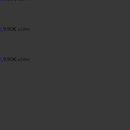
K
9.90
€
s DPH
K
9.90
€
s DPH