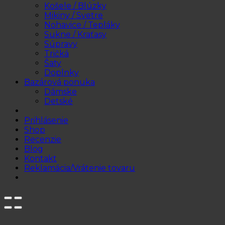
Košele / Blúzky
Mikiny / Svetre
Nohavice / Tepláky
Sukne / Kraťasy
Súpravy
Tričká
Šaty
Doplnky
Bazárová ponuka
Dámske
Detské
Prihlásenie
Shop
Recenzie
Blog
Kontakt
Reklamácia/Vrátenie tovaru