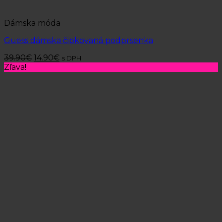
Dámska móda
Guess dámska čipkovaná podprsenka
39.90
€
14.90
€
s DPH
Zľava!