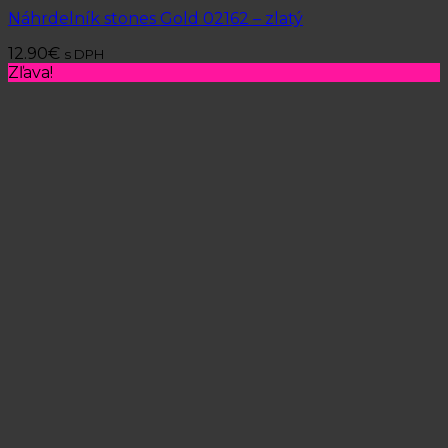
Náhrdelník stones Gold 02162 – zlatý
12.90
€
s DPH
Zľava!