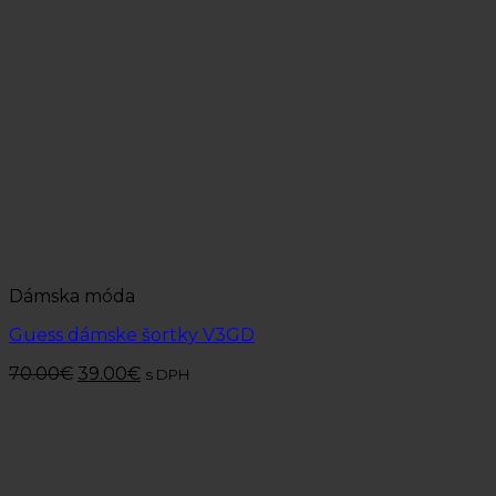
Dámska móda
Guess dámske šortky V3GD
70.00
€
39.00
€
s DPH