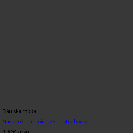
Dámska móda
Náramok star coin 0290 – strieborný
9.90
€
s DPH