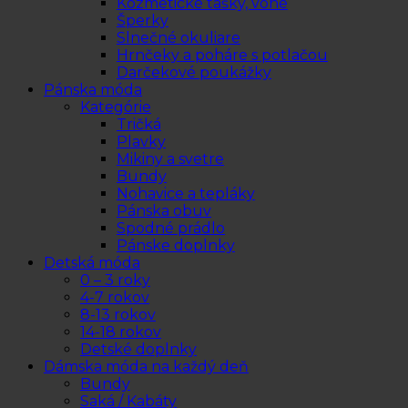
Kozmetické tašky, vône
Šperky
Slnečné okuliare
Hrnčeky a poháre s potlačou
Darčekové poukážky
Pánska móda
Kategórie
Tričká
Plavky
Mikiny a svetre
Bundy
Nohavice a tepláky
Pánska obuv
Spodné prádlo
Pánske doplnky
Detská móda
0 – 3 roky
4-7 rokov
8-13 rokov
14-18 rokov
Detské doplnky
Dámska móda na každý deň
Bundy
Saká / Kabáty