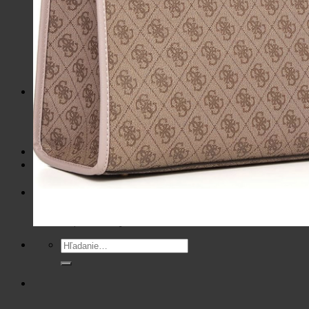
Mikiny / Svetre
Nohavice / Tepláky
Sukne / Kraťasy
Súpravy
Tričká
Šaty
Doplnky
Bazárová ponuka
Dámske
Detské
Košík
Žiadne produkty v košíku.
Hľadať: