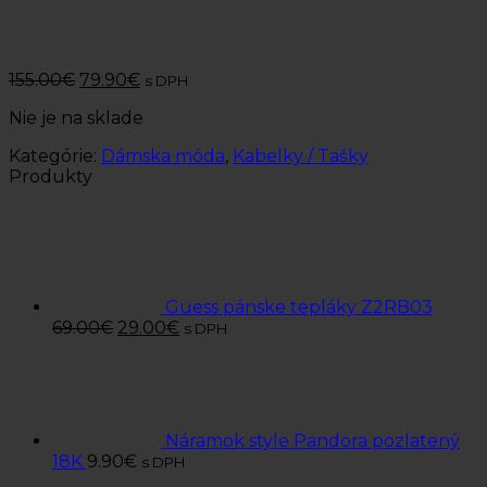
155.00
€
79.90
€
s DPH
Nie je na sklade
Kategórie:
Dámska móda
,
Kabelky / Tašky
Produkty
Guess pánske tepláky Z2RB03
69.00
€
29.00
€
s DPH
Náramok style Pandora pozlatený
18K
9.90
€
s DPH