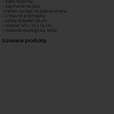
– zlaté doplnky
– zapínanie na zips
-vrecko na zips na zadnej strane
– 2 hlavné priehradky
– výška držadiel 26 cm
– rozmer 40 x 32 x 14 cm
– materiál ekologická koža
Súvisiace produkty