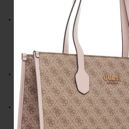
Slnečné okuliare
Hrnčeky a poháre s potlačou
Darčekové poukážky
Pánska móda
Kategórie
Tričká
Plavky
Mikiny a svetre
Bundy
Nohavice a tepláky
Pánska obuv
Spodné prádlo
Pánske doplnky
Detská móda
0 – 3 roky
4-7 rokov
8-13 rokov
14-18 rokov
Detské doplnky
Dámska móda na každý deň
Bundy
Saká / Kabáty
Košele / Blúzky