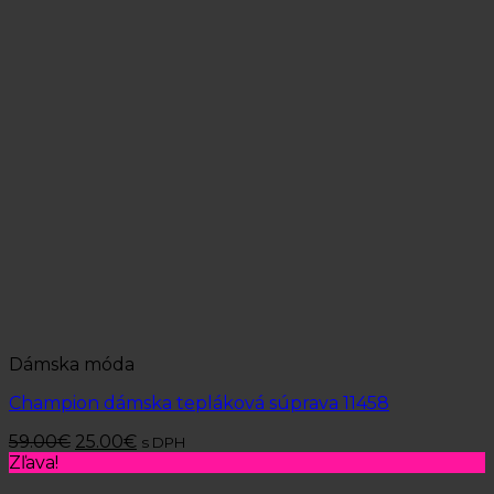
Dámska móda
Champion dámska tepláková súprava 11458
59.00
€
25.00
€
s DPH
Zľava!