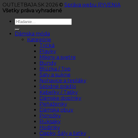
OUTLETBAJA.SK 2026 ©
Správa webu RYVENIA
Všetky práva vyhradené
Hľadať:
Dámska móda
Kategórie
Tričká
Plavky
Mikiny a svetre
Bundy
Blúzka / Top
Šaty a sukne
Nohavice a tepláky
Spodné prádlo
Kabelky / Tašky
Dámske doplnky
Peňaženky
Dámska obuv
Ponožky
Ruksaky
Hodinky
Čiapky, Šály a šatky