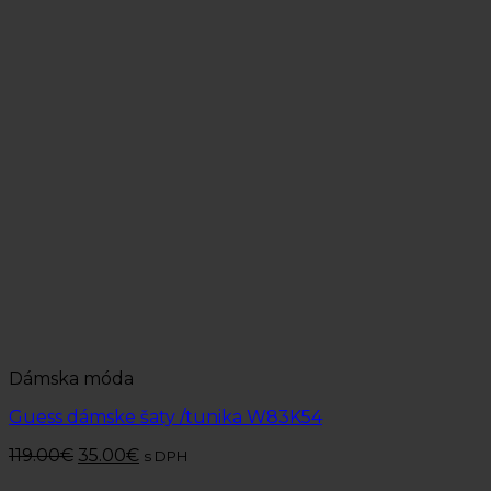
Dámska móda
Guess dámske šaty /tunika W83K54
119.00
€
35.00
€
s DPH