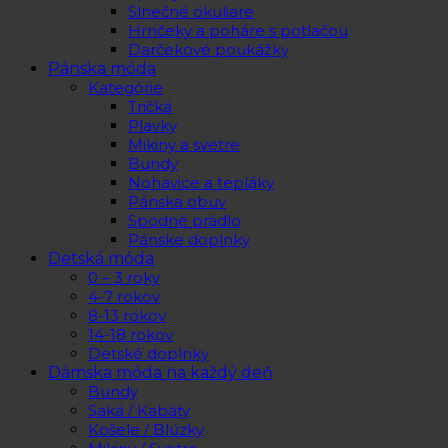
Slnečné okuliare
Hrnčeky a poháre s potlačou
Darčekové poukážky
Pánska móda
Kategórie
Tričká
Plavky
Mikiny a svetre
Bundy
Nohavice a tepláky
Pánska obuv
Spodné prádlo
Pánske doplnky
Detská móda
0 – 3 roky
4-7 rokov
8-13 rokov
14-18 rokov
Detské doplnky
Dámska móda na každý deň
Bundy
Saká / Kabáty
Košele / Blúzky