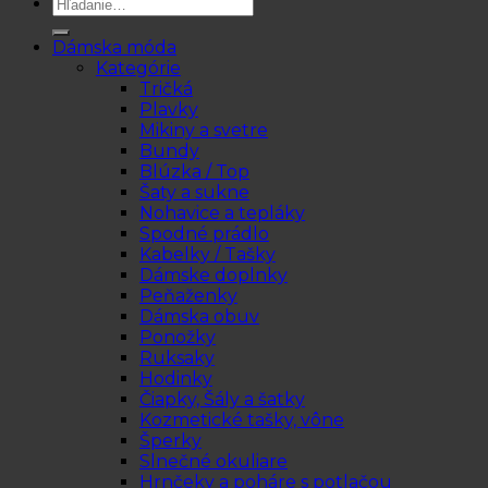
Hľadať:
Dámska móda
Kategórie
Tričká
Plavky
Mikiny a svetre
Bundy
Blúzka / Top
Šaty a sukne
Nohavice a tepláky
Spodné prádlo
Kabelky / Tašky
Dámske doplnky
Peňaženky
Dámska obuv
Ponožky
Ruksaky
Hodinky
Čiapky, Šály a šatky
Kozmetické tašky, vône
Šperky
Slnečné okuliare
Hrnčeky a poháre s potlačou