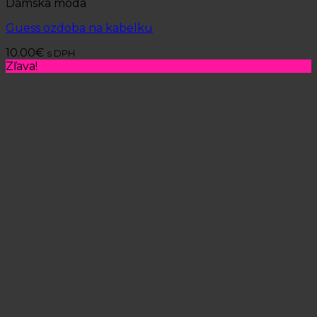
Dámska móda
Guess ozdoba na kabelku
10.00
€
s DPH
Zľava!