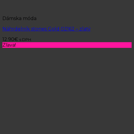
Dámska móda
Náhrdelník stones Gold 02162 – zlatý
12.90
€
s DPH
Zľava!