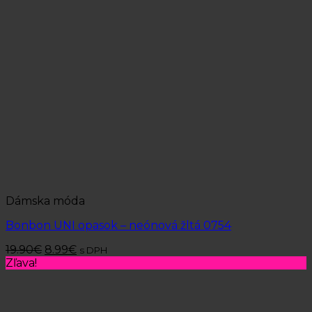
Dámska móda
Bonbon UNI opasok – neónová žltá 0754
19.90
€
8.99
€
s DPH
Zľava!