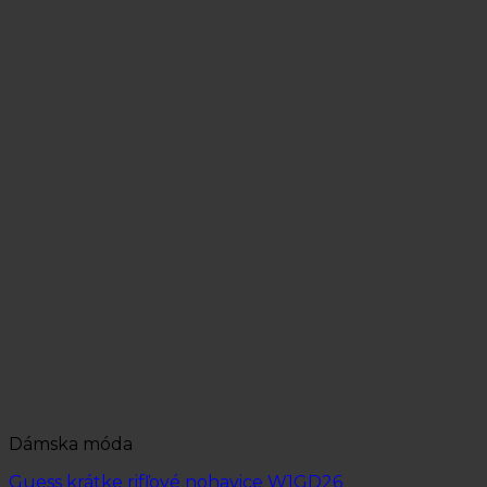
Dámska móda
Guess krátke rifľové nohavice W1GD26