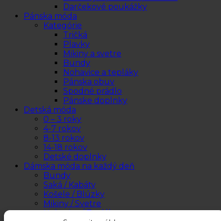
Darčekové poukážky
Pánska móda
Kategórie
Tričká
Plavky
Mikiny a svetre
Bundy
Nohavice a tepláky
Pánska obuv
Spodné prádlo
Pánske doplnky
Detská móda
0 – 3 roky
4-7 rokov
8-13 rokov
14-18 rokov
Detské doplnky
Dámska móda na každý deň
Bundy
Saká / Kabáty
Košele / Blúzky
Mikiny / Svetre
Nohavice / Tepláky