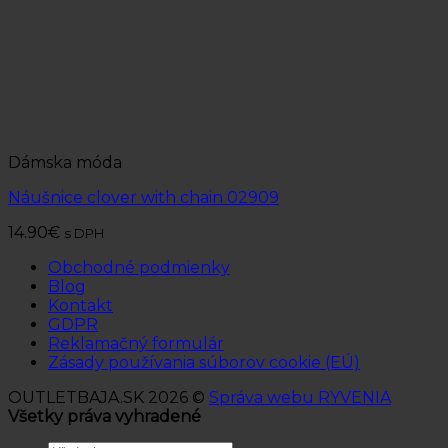
Dámska móda
Náušnice clover with chain 02909
14.90
€
s DPH
Obchodné podmienky
Blog
Kontakt
GDPR
Reklamačný formulár
Zásady používania súborov cookie (EÚ)
OUTLETBAJA.SK 2026 ©
Správa webu RYVENIA
Všetky práva vyhradené