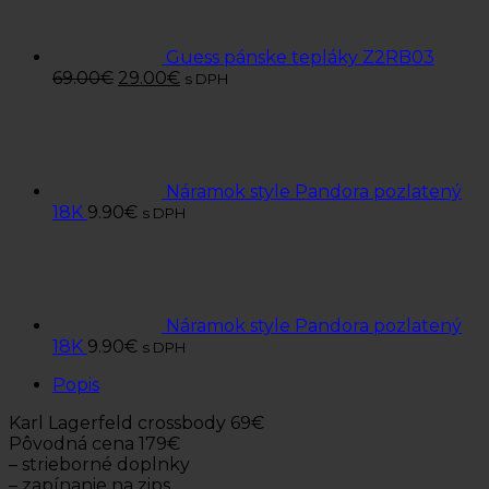
Guess pánske tepláky Z2RB03
69.00
€
29.00
€
s DPH
Náramok style Pandora pozlatený
18K
9.90
€
s DPH
Náramok style Pandora pozlatený
18K
9.90
€
s DPH
Popis
Karl Lagerfeld crossbody 69€
Pôvodná cena 179€
– strieborné doplnky
– zapínanie na zips