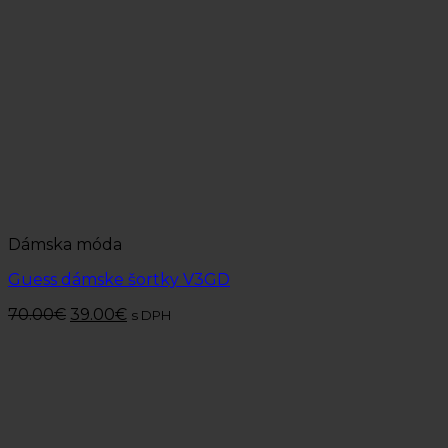
Dámska móda
Guess dámske šortky V3GD
70.00
€
39.00
€
s DPH