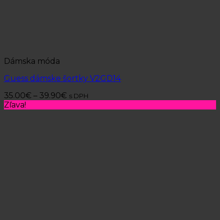
Dámska móda
Guess dámske šortky V2GD14
35.00
€
–
39.90
€
s DPH
Zľava!