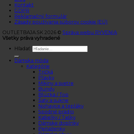
Kontakt
GDPR
Reklamačný formulár
Zásady používania súborov cookie (EÚ)
OUTLETBAJA.SK 2026 ©
Správa webu RYVENIA
Všetky práva vyhradené
Hľadať:
Dámska móda
Kategórie
Tričká
Plavky
Mikiny a svetre
Bundy
Blúzka / Top
Šaty a sukne
Nohavice a tepláky
Spodné prádlo
Kabelky / Tašky
Dámske doplnky
Peňaženky