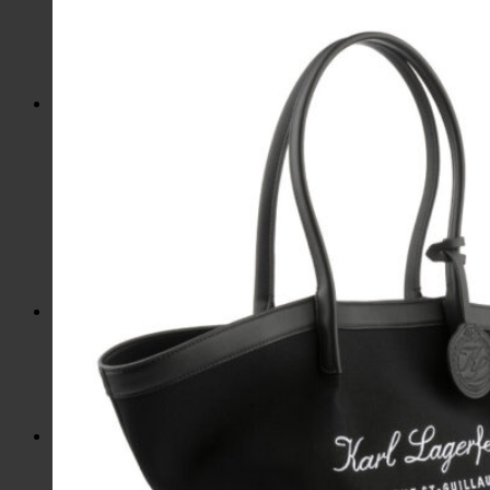
Kozmetické tašky, vône
Šperky
Slnečné okuliare
Hrnčeky a poháre s potlačou
Darčekové poukážky
Pánska móda
Kategórie
Tričká
Plavky
Mikiny a svetre
Bundy
Nohavice a tepláky
Pánska obuv
Spodné prádlo
Pánske doplnky
Detská móda
0 – 3 roky
4-7 rokov
8-13 rokov
14-18 rokov
Detské doplnky
Dámska móda na každý deň
Bundy
Saká / Kabáty