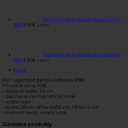
Náramok style Pandora pozlatený
18K
9.90
€
s DPH
Náramok style Pandora pozlatený
18K
9.90
€
s DPH
Popis
Karl Lagerfeld dámska kabelka 89€
Pôvodná cena 149€
– výška držadiel 24 cm
– zapínanie na magnetický cvok
– vyšité logo
– výška 28 cm, dĺžka 44/55 cm, hĺbka 14 cm
– materiál textil, umelá koža
Súvisiace produkty