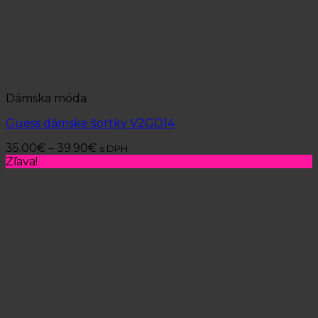
Dámska móda
Guess dámske šortky V2GD14
35.00
€
–
39.90
€
s DPH
Zľava!