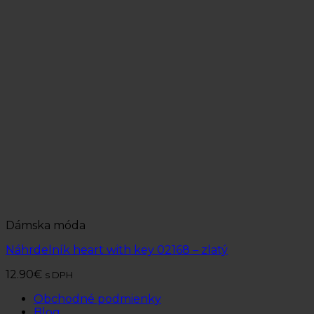
Dámska móda
Náhrdelník heart with key 02168 – zlatý
12.90
€
s DPH
Obchodné podmienky
Blog