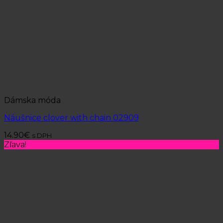
Dámska móda
Náušnice clover with chain 02909
14.90
€
s DPH
Zľava!