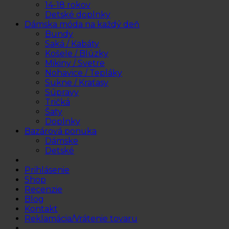
14-18 rokov
Detské doplnky
Dámska móda na každý deň
Bundy
Saká / Kabáty
Košele / Blúzky
Mikiny / Svetre
Nohavice / Tepláky
Sukne / Kraťasy
Súpravy
Tričká
Šaty
Doplnky
Bazárová ponuka
Dámske
Detské
Prihlásenie
Shop
Recenzie
Blog
Kontakt
Reklamácia/Vrátenie tovaru