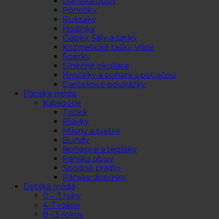
Dámska obuv
Ponožky
Ruksaky
Hodinky
Čiapky, Šály a šatky
Kozmetické tašky, vône
Šperky
Slnečné okuliare
Hrnčeky a poháre s potlačou
Darčekové poukážky
Pánska móda
Kategórie
Tričká
Plavky
Mikiny a svetre
Bundy
Nohavice a tepláky
Pánska obuv
Spodné prádlo
Pánske doplnky
Detská móda
0 – 3 roky
4-7 rokov
8-13 rokov