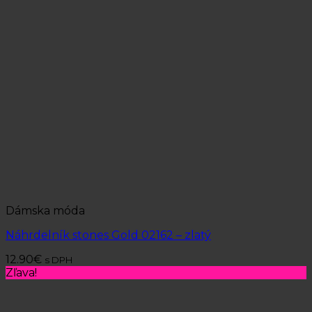
Dámska móda
Náhrdelník stones Gold 02162 – zlatý
12.90
€
s DPH
Zľava!