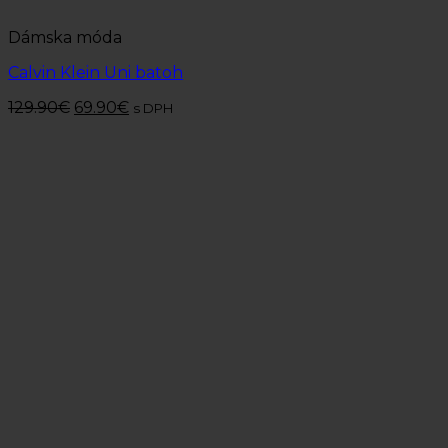
Dámska móda
Calvin Klein Uni batoh
129.90
€
69.90
€
s DPH