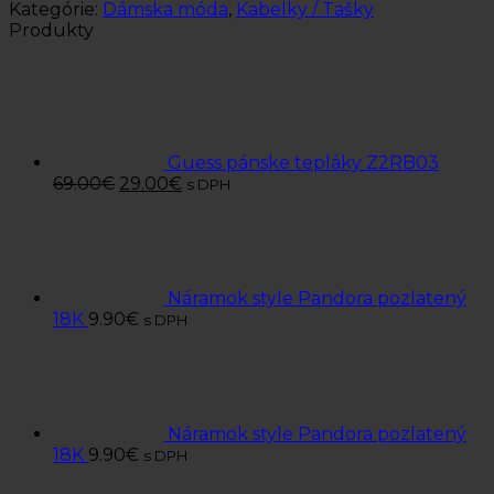
Kategórie:
Dámska móda
,
Kabelky / Tašky
Produkty
Guess pánske tepláky Z2RB03
69.00
€
29.00
€
s DPH
Náramok style Pandora pozlatený
18K
9.90
€
s DPH
Náramok style Pandora pozlatený
18K
9.90
€
s DPH