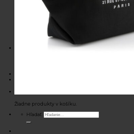
Košele / Blúzky
Mikiny / Svetre
Nohavice / Tepláky
Sukne / Kraťasy
Súpravy
Tričká
Šaty
Doplnky
Bazárová ponuka
Dámske
Detské
Košík
Žiadne produkty v košíku.
Hľadať: