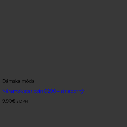
Dámska móda
Náramok star coin 0290 – strieborný
9.90
€
s DPH