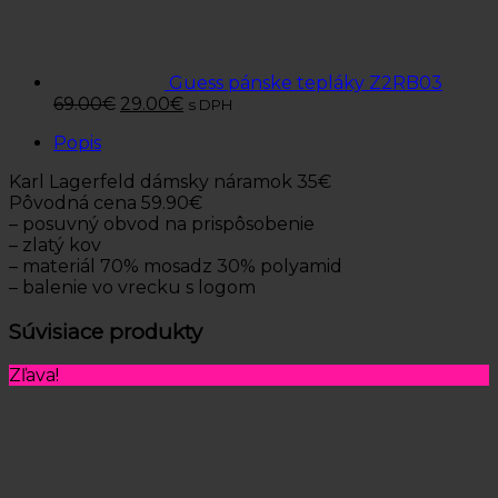
Guess pánske tepláky Z2RB03
69.00
€
29.00
€
s DPH
Popis
Karl Lagerfeld dámsky náramok 35€
Pôvodná cena 59.90€
– posuvný obvod na prispôsobenie
– zlatý kov
– materiál 70% mosadz 30% polyamid
– balenie vo vrecku s logom
Súvisiace produkty
Zľava!