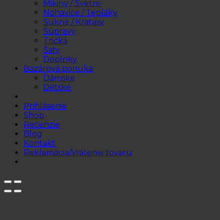
Mikiny / Svetre
Nohavice / Tepláky
Sukne / Kraťasy
Súpravy
Tričká
Šaty
Doplnky
Bazárová ponuka
Dámske
Detské
Prihlásenie
Shop
Recenzie
Blog
Kontakt
Reklamácia/Vrátenie tovaru