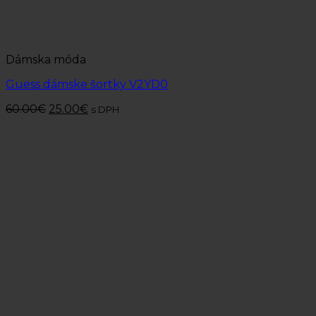
Dámska móda
Guess dámske šortky V2YD0
60.00
€
25.00
€
s DPH