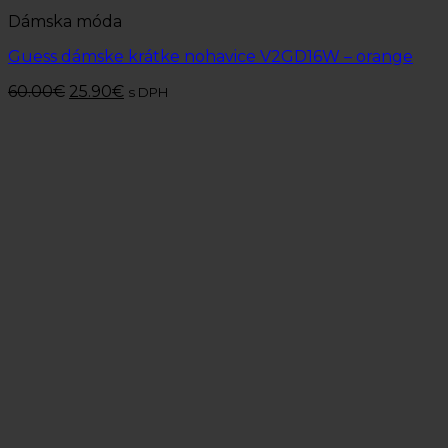
Dámska móda
Guess dámske krátke nohavice V2GD16W – orange
60.00
€
25.90
€
s DPH