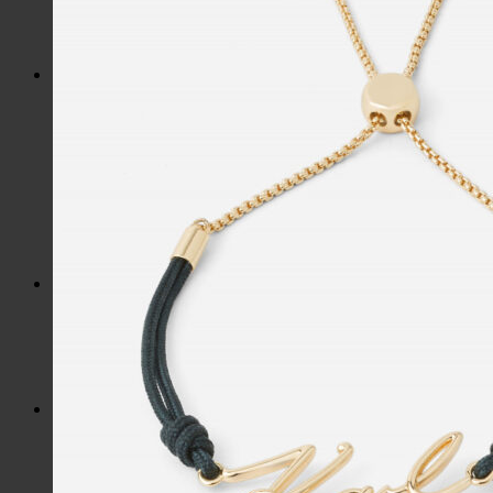
Slnečné okuliare
Hrnčeky a poháre s potlačou
Darčekové poukážky
Pánska móda
Kategórie
Tričká
Plavky
Mikiny a svetre
Bundy
Nohavice a tepláky
Pánska obuv
Spodné prádlo
Pánske doplnky
Detská móda
0 – 3 roky
4-7 rokov
8-13 rokov
14-18 rokov
Detské doplnky
Dámska móda na každý deň
Bundy
Saká / Kabáty
Košele / Blúzky