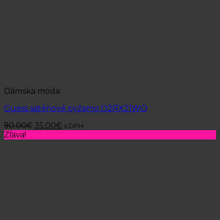
Dámska móda
Guess saténové pyžamo O2RX21WO
90.00
€
35.00
€
s DPH
Zľava!