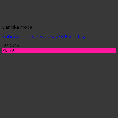
Dámska móda
Náhrdelník heart with key 02168 – zlatý
12.90
€
s DPH
Zľava!