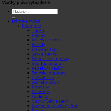
Všetky práva vyhradené
Hľadať:
Dámska móda
Kategórie
Tričká
Plavky
Mikiny a svetre
Bundy
Blúzka / Top
Šaty a sukne
Nohavice a tepláky
Spodné prádlo
Kabelky / Tašky
Dámske doplnky
Peňaženky
Dámska obuv
Ponožky
Ruksaky
Hodinky
Čiapky, Šály a šatky
Kozmetické tašky, vône
Šperky