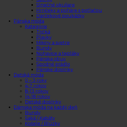
Slnečné okuliare
Hrnčeky a poháre s potlačou
Darčekové poukážky
Pánska móda
Kategórie
Tričká
Plavky
Mikiny a svetre
Bundy
Nohavice a tepláky
Pánska obuv
Spodné prádlo
Pánske doplnky
Detská móda
0 – 3 roky
4-7 rokov
8-13 rokov
14-18 rokov
Detské doplnky
Dámska móda na každý deň
Bundy
Saká / Kabáty
Košele / Blúzky