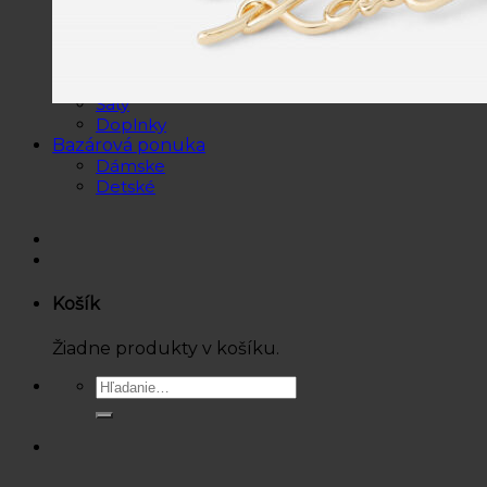
Mikiny / Svetre
Nohavice / Tepláky
Sukne / Kraťasy
Súpravy
Tričká
Šaty
Doplnky
Bazárová ponuka
Dámske
Detské
Košík
Žiadne produkty v košíku.
Hľadať: