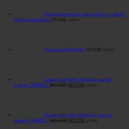
Personalizovaný darček pre radosť /
šálka s mackom
19.00
€
s DPH
Súprava 5/6 rokov
10.00
€
s DPH
Guess dámsky pletený sveter
sveter O6BR02
80.00
€
60.00
€
s DPH
Guess dámsky pletený sveter
sveter O6BR02
80.00
€
60.00
€
s DPH