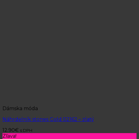
Dámska móda
Náhrdelník stones Gold 02162 – zlatý
12.90
€
s DPH
Zľava!