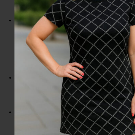
Slnečné okuliare
Hrnčeky a poháre s potlačou
Darčekové poukážky
Pánska móda
Kategórie
Tričká
Plavky
Mikiny a svetre
Bundy
Nohavice a tepláky
Pánska obuv
Spodné prádlo
Pánske doplnky
Detská móda
0 – 3 roky
4-7 rokov
8-13 rokov
14-18 rokov
Detské doplnky
Dámska móda na každý deň
Bundy
Saká / Kabáty
Košele / Blúzky