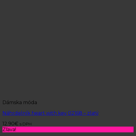
Dámska móda
Náhrdelník heart with key 02168 – zlatý
12.90
€
s DPH
Zľava!