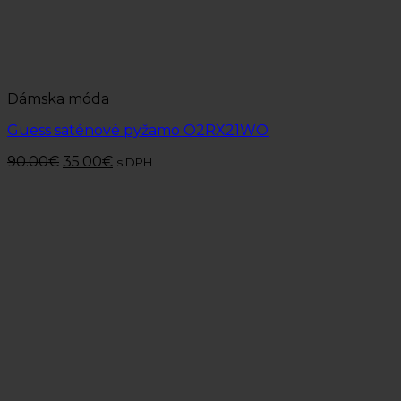
Dámska móda
Guess saténové pyžamo O2RX21WO
90.00
€
35.00
€
s DPH