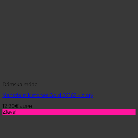
Dámska móda
Náhrdelník stones Gold 02162 – zlatý
12.90
€
s DPH
Zľava!