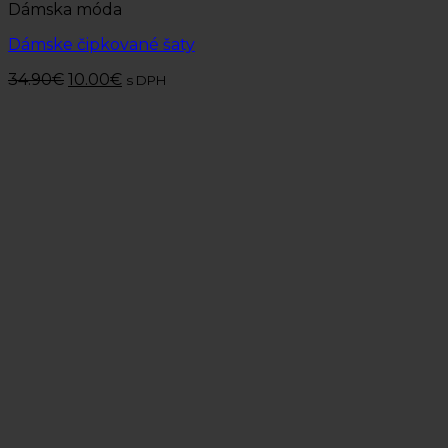
Dámska móda
Dámske čipkované šaty
34.90
€
10.00
€
s DPH