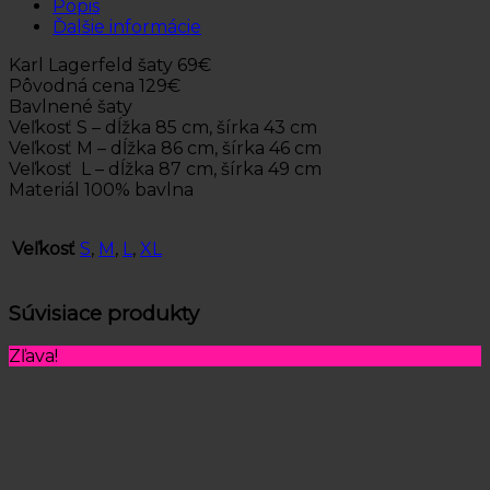
Popis
Ďalšie informácie
Karl Lagerfeld šaty 69€
Pôvodná cena 129€
Bavlnené šaty
Veľkosť S – dĺžka 85 cm, šírka 43 cm
Veľkosť M – dĺžka 86 cm, šírka 46 cm
Veľkosť L – dĺžka 87 cm, šírka 49 cm
Materiál 100% bavlna
Veľkosť
S
,
M
,
L
,
XL
Súvisiace produkty
Zľava!