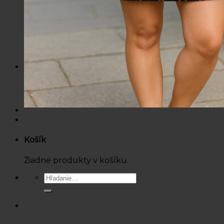
Mikiny / Svetre
Nohavice / Tepláky
Sukne / Kraťasy
Súpravy
Tričká
Šaty
Doplnky
Bazárová ponuka
Dámske
Detské
Košík
Žiadne produkty v košíku.
Hľadať: