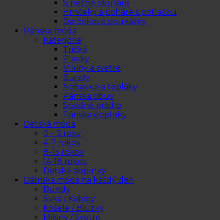
Slnečné okuliare
Hrnčeky a poháre s potlačou
Darčekové poukážky
Pánska móda
Kategórie
Tričká
Plavky
Mikiny a svetre
Bundy
Nohavice a tepláky
Pánska obuv
Spodné prádlo
Pánske doplnky
Detská móda
0 – 3 roky
4-7 rokov
8-13 rokov
14-18 rokov
Detské doplnky
Dámska móda na každý deň
Bundy
Saká / Kabáty
Košele / Blúzky
Mikiny / Svetre