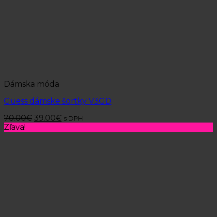
Dámska móda
Guess dámske šortky V3GD
70.00
€
39.00
€
s DPH
Zľava!