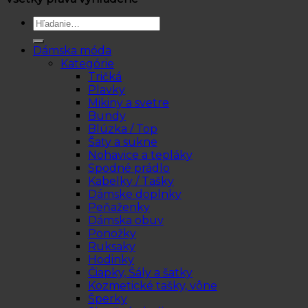
Hľadať:
Dámska móda
Kategórie
Tričká
Plavky
Mikiny a svetre
Bundy
Blúzka / Top
Šaty a sukne
Nohavice a tepláky
Spodné prádlo
Kabelky / Tašky
Dámske doplnky
Peňaženky
Dámska obuv
Ponožky
Ruksaky
Hodinky
Čiapky, Šály a šatky
Kozmetické tašky, vône
Šperky