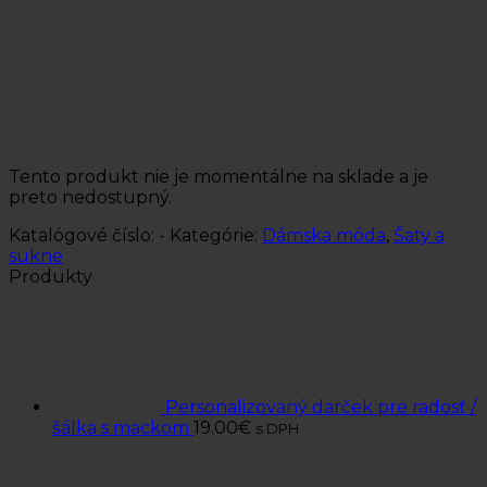
Tento produkt nie je momentálne na sklade a je
preto nedostupný.
Katalógové číslo:
-
Kategórie:
Dámska móda
,
Šaty a
sukne
Produkty
Personalizovaný darček pre radosť /
šálka s mackom
19.00
€
s DPH