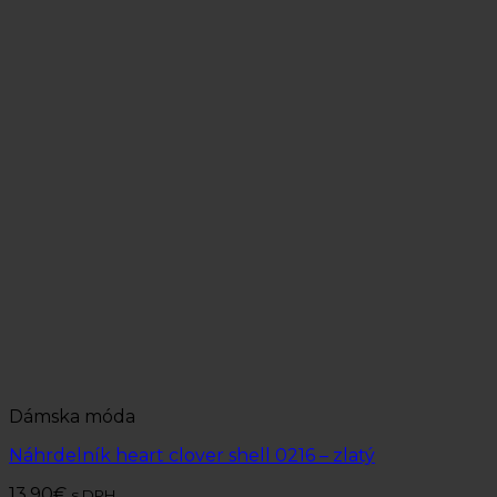
Dámska móda
Náhrdelník heart clover shell 0216 – zlatý
13.90
€
s DPH