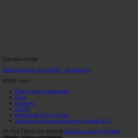
Dámska móda
Náramok star coin 0290 – strieborný
9.90
€
s DPH
Obchodné podmienky
Blog
Kontakt
GDPR
Reklamačný formulár
Zásady používania súborov cookie (EÚ)
OUTLETBAJA.SK 2026 ©
Správa webu RYVENIA
Všetky práva vyhradené