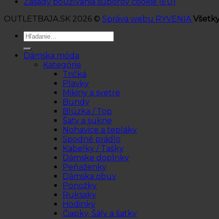
Zásady používania súborov cookie (EÚ)
OUTLETBAJA.SK 2026 ©
Správa webu RYVENIA
Všetky
Hľadať:
Dámska móda
Kategórie
Tričká
Plavky
Mikiny a svetre
Bundy
Blúzka / Top
Šaty a sukne
Nohavice a tepláky
Spodné prádlo
Kabelky / Tašky
Dámske doplnky
Peňaženky
Dámska obuv
Ponožky
Ruksaky
Hodinky
Čiapky, Šály a šatky