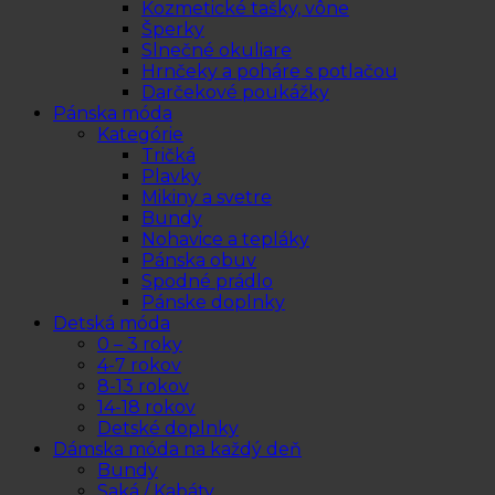
Kozmetické tašky, vône
Šperky
Slnečné okuliare
Hrnčeky a poháre s potlačou
Darčekové poukážky
Pánska móda
Kategórie
Tričká
Plavky
Mikiny a svetre
Bundy
Nohavice a tepláky
Pánska obuv
Spodné prádlo
Pánske doplnky
Detská móda
0 – 3 roky
4-7 rokov
8-13 rokov
14-18 rokov
Detské doplnky
Dámska móda na každý deň
Bundy
Saká / Kabáty