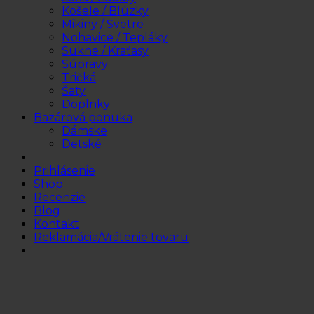
Košele / Blúzky
Mikiny / Svetre
Nohavice / Tepláky
Sukne / Kraťasy
Súpravy
Tričká
Šaty
Doplnky
Bazárová ponuka
Dámske
Detské
Prihlásenie
Shop
Recenzie
Blog
Kontakt
Reklamácia/Vrátenie tovaru