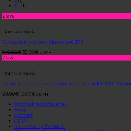
L
(1)
XL
(1)
Zľava!
Dámska móda
Guess dámske celé plavky E4GJ09
140.00
€
35.00
€
s DPH
Zľava!
Dámska móda
Tommy Jeans dámsky spodný diel plaviek UW0UW04
39.90
€
15.00
€
s DPH
Obchodné podmienky
Blog
Kontakt
GDPR
Reklamačný formulár