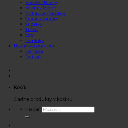
Košele / Blúzky
Mikiny / Svetre
Nohavice / Tepláky
Sukne / Kraťasy
Súpravy
Tričká
Šaty
Doplnky
Bazárová ponuka
Dámske
Detské
Košík
Žiadne produkty v košíku.
Hľadať: