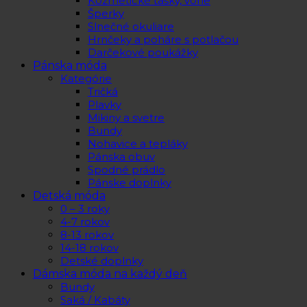
Kozmetické tašky, vône
Šperky
Slnečné okuliare
Hrnčeky a poháre s potlačou
Darčekové poukážky
Pánska móda
Kategórie
Tričká
Plavky
Mikiny a svetre
Bundy
Nohavice a tepláky
Pánska obuv
Spodné prádlo
Pánske doplnky
Detská móda
0 – 3 roky
4-7 rokov
8-13 rokov
14-18 rokov
Detské doplnky
Dámska móda na každý deň
Bundy
Saká / Kabáty