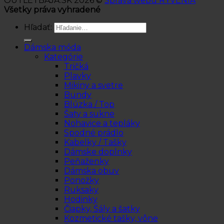
OUTLETBAJA.SK 2026 ©
Správa webu RYVENIA
Všetky práva vyhradené
Hľadať:
Dámska móda
Kategórie
Tričká
Plavky
Mikiny a svetre
Bundy
Blúzka / Top
Šaty a sukne
Nohavice a tepláky
Spodné prádlo
Kabelky / Tašky
Dámske doplnky
Peňaženky
Dámska obuv
Ponožky
Ruksaky
Hodinky
Čiapky, Šály a šatky
Kozmetické tašky, vône