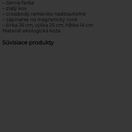
– čierna farba
– zlatý kov
– crossbody ramienko nadstaviteľné
– zapínanie na magnetický cvok
– šírka 36 cm, výška 25 cm, hĺbka 14 cm
Materiál ekologická koža
Súvisiace produkty