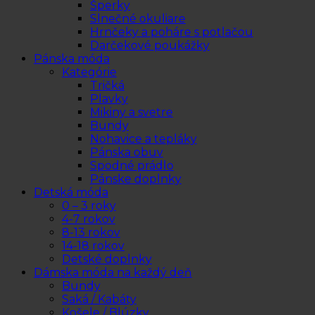
Šperky
Slnečné okuliare
Hrnčeky a poháre s potlačou
Darčekové poukážky
Pánska móda
Kategórie
Tričká
Plavky
Mikiny a svetre
Bundy
Nohavice a tepláky
Pánska obuv
Spodné prádlo
Pánske doplnky
Detská móda
0 – 3 roky
4-7 rokov
8-13 rokov
14-18 rokov
Detské doplnky
Dámska móda na každý deň
Bundy
Saká / Kabáty
Košele / Blúzky