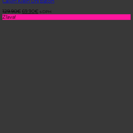
Calvin Klein Uni batoh
129.90
€
69.90
€
s DPH
Zľava!