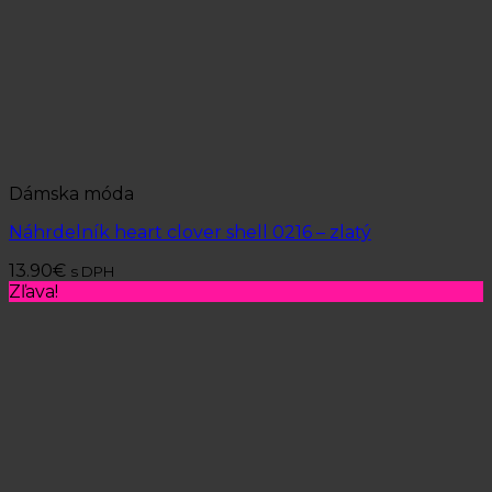
Dámska móda
Náhrdelník heart clover shell 0216 – zlatý
13.90
€
s DPH
Zľava!