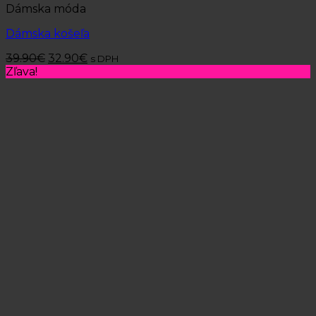
Dámska móda
Dámska košeľa
39.90
€
32.90
€
s DPH
Zľava!