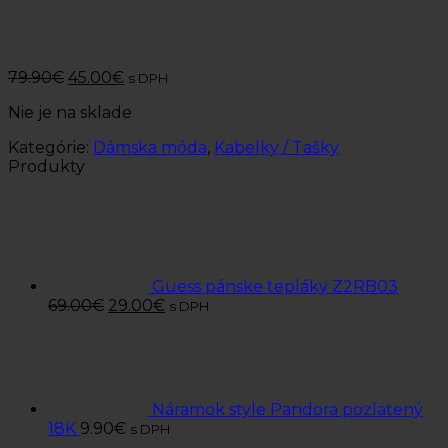
79.90
€
45.00
€
s DPH
Nie je na sklade
Kategórie:
Dámska móda
,
Kabelky / Tašky
Produkty
Guess pánske tepláky Z2RB03
69.00
€
29.00
€
s DPH
Náramok style Pandora pozlatený
18K
9.90
€
s DPH