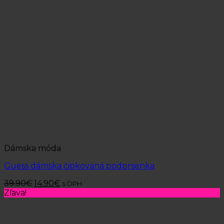
Dámska móda
Guess dámska čipkovaná podprsenka
39.90
€
14.90
€
s DPH
Zľava!