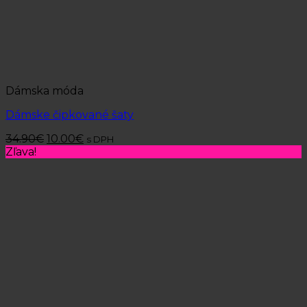
Dámska móda
Dámske čipkované šaty
34.90
€
10.00
€
s DPH
Zľava!