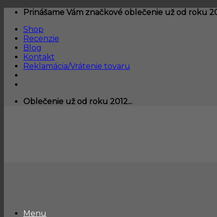
Skip
Prinášame Vám značkové oblečenie už od roku 201
to
Shop
content
Recenzie
Blog
Kontakt
Reklamácia/Vrátenie tovaru
Oblečenie už od roku 2012...
Menu