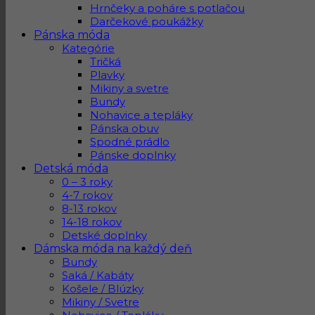
Hrnčeky a poháre s potlačou
Darčekové poukážky
Pánska móda
Kategórie
Tričká
Plavky
Mikiny a svetre
Bundy
Nohavice a tepláky
Pánska obuv
Spodné prádlo
Pánske doplnky
Detská móda
0 – 3 roky
4-7 rokov
8-13 rokov
14-18 rokov
Detské doplnky
Dámska móda na každý deň
Bundy
Saká / Kabáty
Košele / Blúzky
Mikiny / Svetre