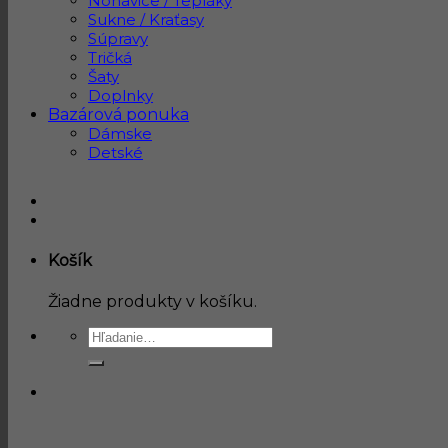
Nohavice / Tepláky
Sukne / Kraťasy
Súpravy
Tričká
Šaty
Doplnky
Bazárová ponuka
Dámske
Detské
Košík
Žiadne produkty v košíku.
Hľadať: