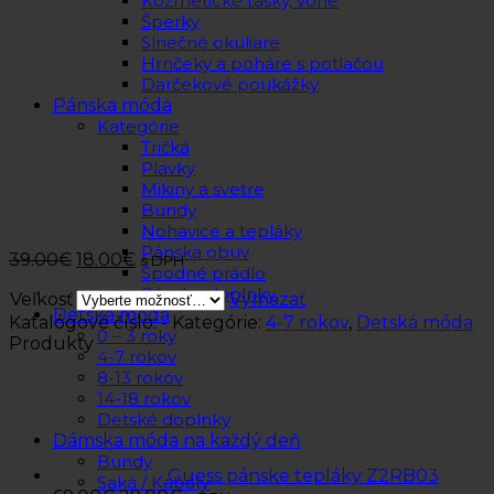
Kozmetické tašky, vône
Šperky
Slnečné okuliare
Hrnčeky a poháre s potlačou
Darčekové poukážky
Pánska móda
Kategórie
Tričká
Plavky
Mikiny a svetre
Bundy
Nohavice a tepláky
Pánska obuv
39.00
€
18.00
€
s DPH
Spodné prádlo
Pánske doplnky
Veľkosť
Vymazať
Detská móda
Katalógové číslo:
-
Kategórie:
4-7 rokov
,
Detská móda
0 – 3 roky
Produkty
4-7 rokov
8-13 rokov
14-18 rokov
Detské doplnky
Dámska móda na každý deň
Bundy
Guess pánske tepláky Z2RB03
Saká / Kabáty