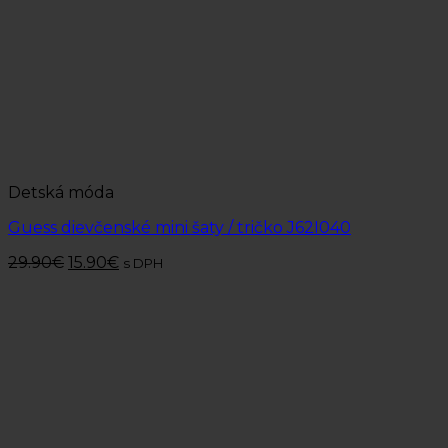
Detská móda
Guess dievčenské mini šaty / tričko J62I040
29.90
€
15.90
€
s DPH