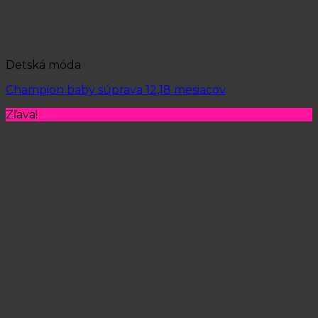
Detská móda
Champion baby súprava 12,18 mesiacov
Zľava!