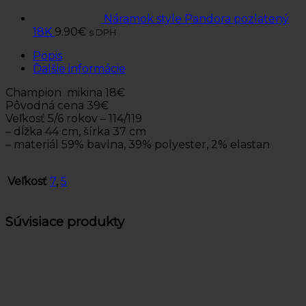
Náramok style Pandora pozlatený
18K
9.90
€
s DPH
Popis
Ďalšie informácie
Champion mikina 18€
Pôvodná cena 39€
Veľkosť 5/6 rokov – 114/119
– dĺžka 44 cm, šírka 37 cm
– materiál 59% bavlna, 39% polyester, 2% elastan
Veľkosť
7
,
5
Súvisiace produkty