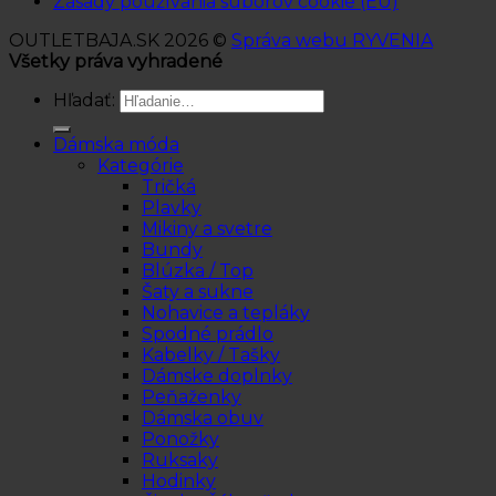
Zásady používania súborov cookie (EÚ)
OUTLETBAJA.SK 2026 ©
Správa webu RYVENIA
Všetky práva vyhradené
Hľadať:
Dámska móda
Kategórie
Tričká
Plavky
Mikiny a svetre
Bundy
Blúzka / Top
Šaty a sukne
Nohavice a tepláky
Spodné prádlo
Kabelky / Tašky
Dámske doplnky
Peňaženky
Dámska obuv
Ponožky
Ruksaky
Hodinky