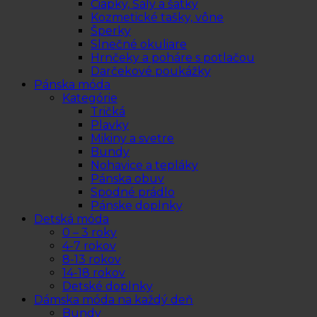
Čiapky, Šály a šatky
Kozmetické tašky, vône
Šperky
Slnečné okuliare
Hrnčeky a poháre s potlačou
Darčekové poukážky
Pánska móda
Kategórie
Tričká
Plavky
Mikiny a svetre
Bundy
Nohavice a tepláky
Pánska obuv
Spodné prádlo
Pánske doplnky
Detská móda
0 – 3 roky
4-7 rokov
8-13 rokov
14-18 rokov
Detské doplnky
Dámska móda na každý deň
Bundy