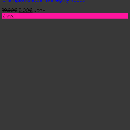
Champion dievčenské legíny 40399
19.90
€
8.00
€
s DPH
Zľava!