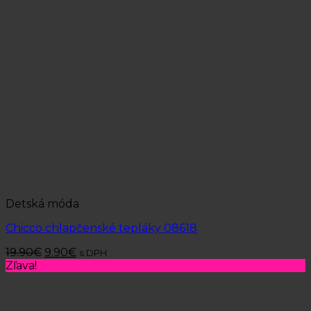
Detská móda
Chicco chlapčenské tepláky 08618
19.90
€
9.90
€
s DPH
Zľava!