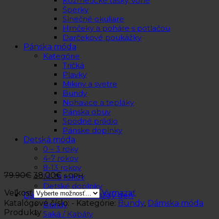
Kozmetické tašky, vône
Šperky
Slnečné okuliare
Hrnčeky a poháre s potlačou
Darčekové poukážky
Pánska móda
Kategórie
Tričká
Plavky
Mikiny a svetre
Bundy
Nohavice a tepláky
Pánska obuv
Spodné prádlo
Pánske doplnky
Detská móda
0 – 3 roky
4-7 rokov
8-13 rokov
79.90
€
38.00
€
s DPH
14-18 rokov
Detské doplnky
Veľkosť
Vymazať
Dámska móda na každý deň
Katalógové číslo:
-
Kategórie:
Bundy
,
Dámska móda
Bundy
Produkty
Saká / Kabáty