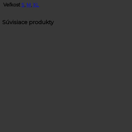
Veľkosť
S
,
M
,
XL
Súvisiace produkty