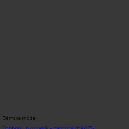
Dámska móda
Bonbon UNI opasok – neónová žltá 0754