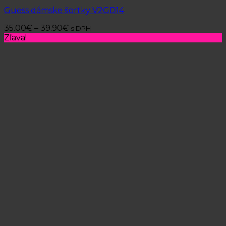
Guess dámske šortky V2GD14
35.00
€
–
39.90
€
s DPH
Zľava!