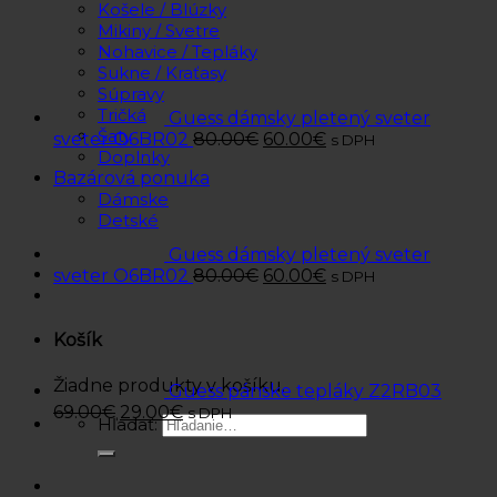
Košele / Blúzky
Mikiny / Svetre
Nohavice / Tepláky
Sukne / Kraťasy
Súpravy
Tričká
Guess dámsky pletený sveter
Šaty
sveter O6BR02
80.00
€
60.00
€
s DPH
Doplnky
Bazárová ponuka
Dámske
Detské
Guess dámsky pletený sveter
sveter O6BR02
80.00
€
60.00
€
s DPH
Košík
Žiadne produkty v košíku.
Guess pánske tepláky Z2RB03
69.00
€
29.00
€
s DPH
Hľadať: