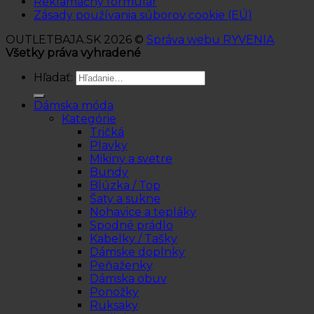
Reklamačný formulár
Zásady používania súborov cookie (EÚ)
OUTLETBAJA.SK 2026 ©
Správa webu RYVENIA
Všetky práva vyhradené
Hľadať:
Dámska móda
Kategórie
Tričká
Plavky
Mikiny a svetre
Bundy
Blúzka / Top
Šaty a sukne
Nohavice a tepláky
Spodné prádlo
Kabelky / Tašky
Dámske doplnky
Peňaženky
Dámska obuv
Ponožky
Ruksaky