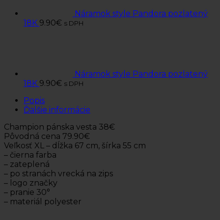
Náramok style Pandora pozlatený
18K
9.90
€
s DPH
Náramok style Pandora pozlatený
18K
9.90
€
s DPH
Popis
Ďalšie informácie
Champion pánska vesta 38€
Pôvodná cena 79.90€
Veľkosť XL – dĺžka 67 cm, šírka 55 cm
– čierna farba
– zateplená
– po stranách vrecká na zips
– logo značky
– pranie 30°
– materiál polyester