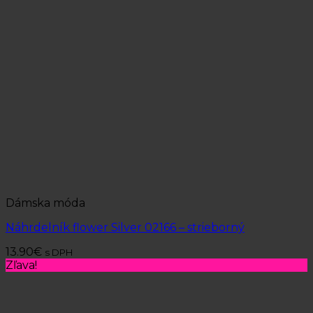
Dámska móda
Náhrdelník flower Silver 02166 – strieborný
13.90
€
s DPH
Zľava!