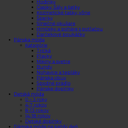
Hodinky
Čiapky, Šály a šatky
Kozmetické tašky, vône
Šperky
Slnečné okuliare
Hrnčeky a poháre s potlačou
Darčekové poukážky
Pánska móda
Kategórie
Tričká
Plavky
Mikiny a svetre
Bundy
Nohavice a tepláky
Pánska obuv
Spodné prádlo
Pánske doplnky
Detská móda
0 – 3 roky
4-7 rokov
8-13 rokov
14-18 rokov
Detské doplnky
Dámska móda na každý deň