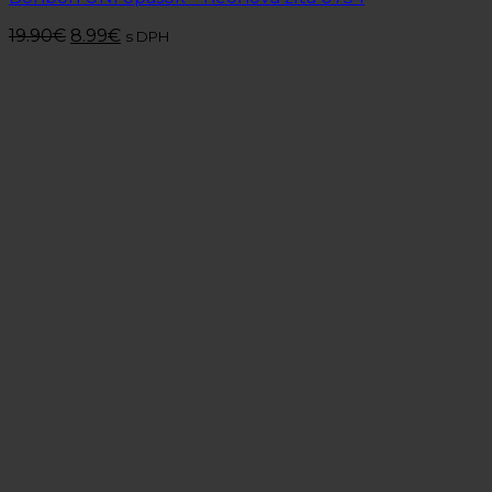
19.90
€
8.99
€
s DPH