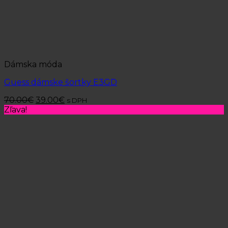
Dámska móda
Guess dámske šortky E3GD
70.00
€
39.00
€
s DPH
Zľava!