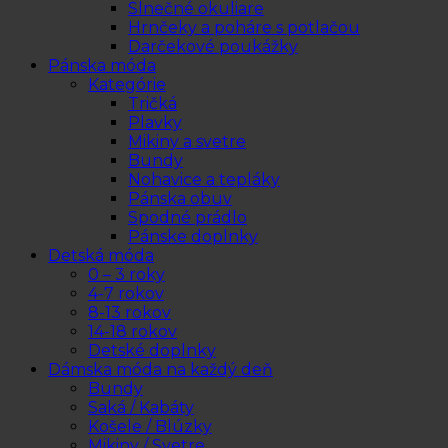
Slnečné okuliare
Hrnčeky a poháre s potlačou
Darčekové poukážky
Pánska móda
Kategórie
Tričká
Plavky
Mikiny a svetre
Bundy
Nohavice a tepláky
Pánska obuv
Spodné prádlo
Pánske doplnky
Detská móda
0 – 3 roky
4-7 rokov
8-13 rokov
14-18 rokov
Detské doplnky
Dámska móda na každý deň
Bundy
Saká / Kabáty
Košele / Blúzky
Mikiny / Svetre