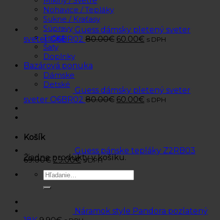
Mikiny / Svetre
Nohavice / Tepláky
Sukne / Kraťasy
Súpravy
Guess dámsky pletený sveter
Tričká
sveter O6BR02
80.00
€
60.00
€
s DPH
Šaty
Doplnky
Bazárová ponuka
Dámske
Detské
Guess dámsky pletený sveter
sveter O6BR02
80.00
€
60.00
€
s DPH
Košík
Guess pánske tepláky Z2RB03
Žiadne produkty v košíku.
69.00
€
29.00
€
s DPH
Hľadať:
Náramok style Pandora pozlatený