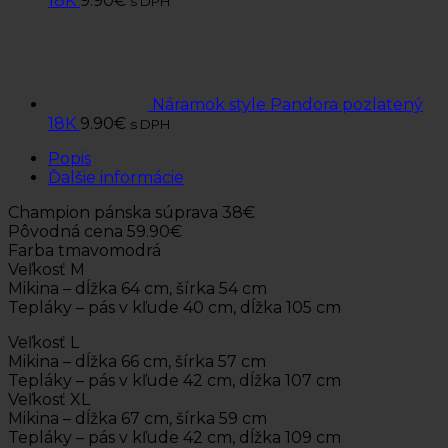
18K
9.90
€
s DPH
Náramok style Pandora pozlatený
18K
9.90
€
s DPH
Popis
Ďalšie informácie
Champion pánska súprava 38€
Pôvodná cena 59.90€
Farba tmavomodrá
Veľkosť M
Mikina – dĺžka 64 cm, šírka 54 cm
Tepláky – pás v kľude 40 cm, dĺžka 105 cm
Veľkosť L
Mikina – dĺžka 66 cm, šírka 57 cm
Tepláky – pás v kľude 42 cm, dĺžka 107 cm
Veľkosť XL
Mikina – dĺžka 67 cm, šírka 59 cm
Tepláky – pás v kľude 42 cm, dĺžka 109 cm