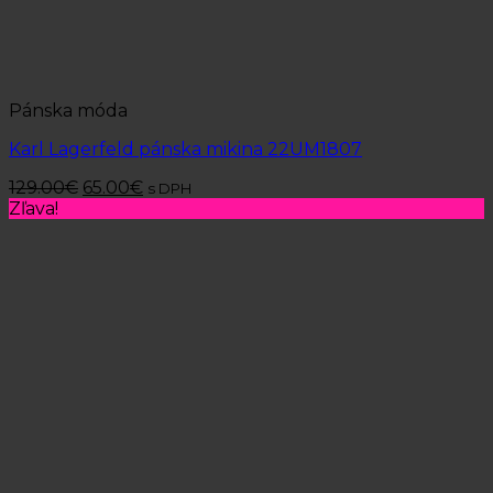
Pánska móda
Karl Lagerfeld pánska mikina 22UM1807
129.00
€
65.00
€
s DPH
Zľava!