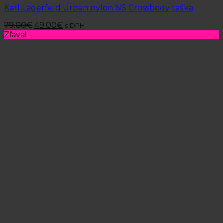
Karl Lagerfeld Urban nylon NS Crossbody taška
79.00
€
49.00
€
s DPH
Zľava!