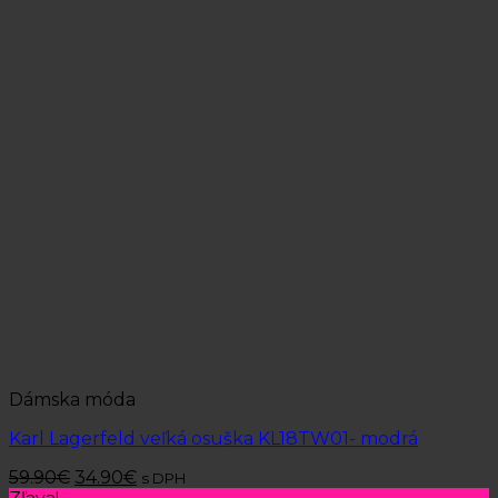
Dámska móda
Karl Lagerfeld veľká osuška KL18TW01- modrá
59.90
€
34.90
€
s DPH