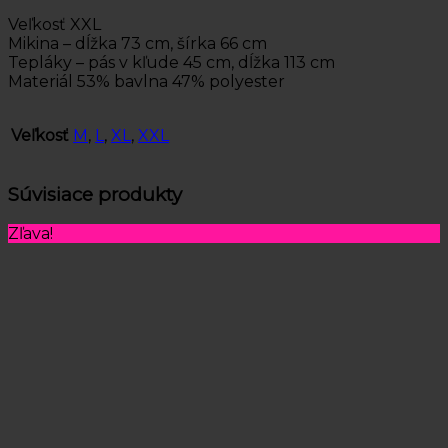
Veľkosť XXL
Mikina – dĺžka 73 cm, šírka 66 cm
Tepláky – pás v kľude 45 cm, dĺžka 113 cm
Materiál 53% bavlna 47% polyester
Veľkosť
M
,
L
,
XL
,
XXL
Súvisiace produkty
Zľava!