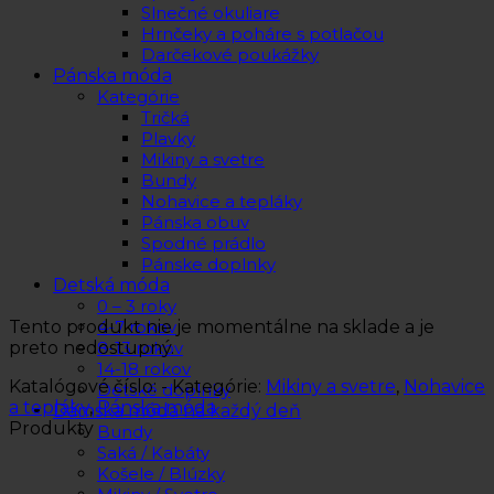
Slnečné okuliare
Hrnčeky a poháre s potlačou
Darčekové poukážky
Pánska móda
Kategórie
Tričká
Plavky
Mikiny a svetre
Bundy
Nohavice a tepláky
Pánska obuv
Spodné prádlo
Pánske doplnky
Detská móda
0 – 3 roky
Tento produkt nie je momentálne na sklade a je
4-7 rokov
preto nedostupný.
8-13 rokov
14-18 rokov
Katalógové číslo:
-
Kategórie:
Mikiny a svetre
,
Nohavice
Detské doplnky
a tepláky
,
Pánska móda
Dámska móda na každý deň
Produkty
Bundy
Saká / Kabáty
Košele / Blúzky