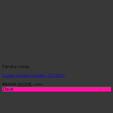
Pánska móda
Guess pánske tepláky Z2GB00
99.00
€
49.00
€
s DPH
Zľava!