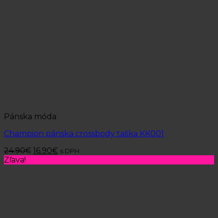
Pánska móda
Champion pánska crossbody taška KK001
24.90
€
16.90
€
s DPH
Zľava!