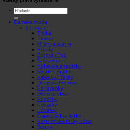
Všetky práva vyhradené
Hľadať:
Dámska móda
Kategórie
Tričká
Plavky
Mikiny a svetre
Bundy
Blúzka / Top
Šaty a sukne
Nohavice a tepláky
Spodné prádlo
Kabelky / Tašky
Dámske doplnky
Peňaženky
Dámska obuv
Ponožky
Ruksaky
Hodinky
Čiapky, Šály a šatky
Kozmetické tašky, vône
Šperky