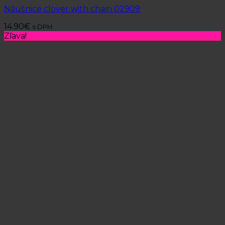
Náušnice clover with chain 02909
14.90
€
s DPH
Zľava!