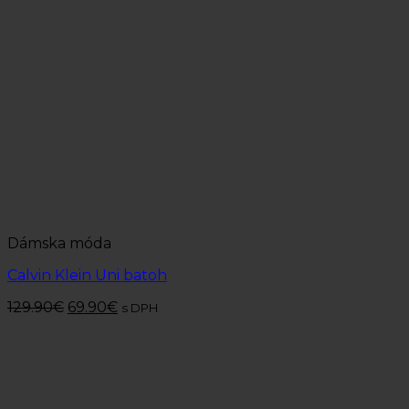
Dámska móda
Calvin Klein Uni batoh
129.90
€
69.90
€
s DPH