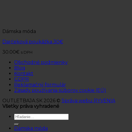
Dámska móda
Darčeková poukážka 30€
30.00
€
s DPH
Obchodné podmienky
Blog
Kontakt
GDPR
Reklamačný formulár
Zásady používania súborov cookie (EÚ)
OUTLETBAJA.SK 2026 ©
Správa webu RYVENIA
Všetky práva vyhradené
Hľadať:
Dámska móda