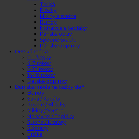
Tričká
Plavky
Mikiny a svetre
Bundy
Nohavice a tepláky
Pánska obuv
Spodné prádlo
Pánske doplnky
Detská móda
0 – 3 roky
4-7 rokov
8-13 rokov
14-18 rokov
Detské doplnky
Dámska móda na každý deň
Bundy
Saká / Kabáty
Košele / Blúzky
Mikiny / Svetre
Nohavice / Tepláky
Sukne / Kraťasy
Súpravy
Tričká