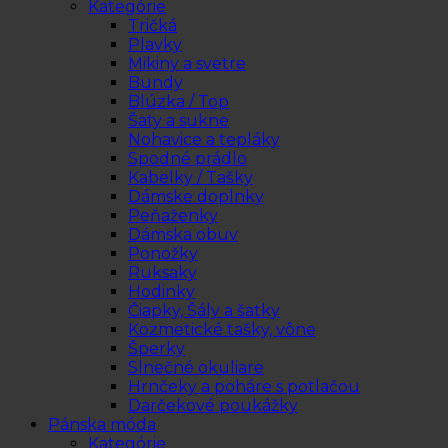
Kategórie
Tričká
Plavky
Mikiny a svetre
Bundy
Blúzka / Top
Šaty a sukne
Nohavice a tepláky
Spodné prádlo
Kabelky / Tašky
Dámske doplnky
Peňaženky
Dámska obuv
Ponožky
Ruksaky
Hodinky
Čiapky, Šály a šatky
Kozmetické tašky, vône
Šperky
Slnečné okuliare
Hrnčeky a poháre s potlačou
Darčekové poukážky
Pánska móda
Kategórie