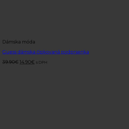
Dámska móda
Guess dámska čipkovaná podprsenka
39.90
€
14.90
€
s DPH