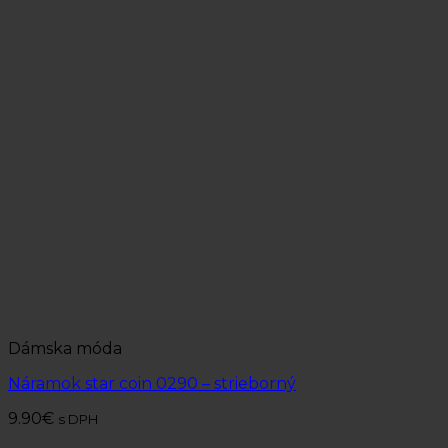
Dámska móda
Náramok star coin 0290 – strieborný
9.90
€
s DPH