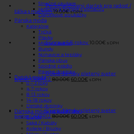
Slnečné okuliare
Personalizovaný darček pre radosť /
Hrnčeky a poháre s potlačou
šálka s mackom
19.00
€
s DPH
Darčekové poukážky
Pánska móda
Kategórie
Tričká
Plavky
Súprava 5/6 rokov
10.00
€
s DPH
Mikiny a svetre
Bundy
Nohavice a tepláky
Pánska obuv
Spodné prádlo
Pánske doplnky
Guess dámsky pletený sveter
Detská móda
sveter O6BR02
80.00
€
60.00
€
s DPH
0 – 3 roky
4-7 rokov
8-13 rokov
14-18 rokov
Detské doplnky
Guess dámsky pletený sveter
Dámska móda na každý deň
sveter O6BR02
80.00
€
60.00
€
s DPH
Bundy
Saká / Kabáty
Košele / Blúzky