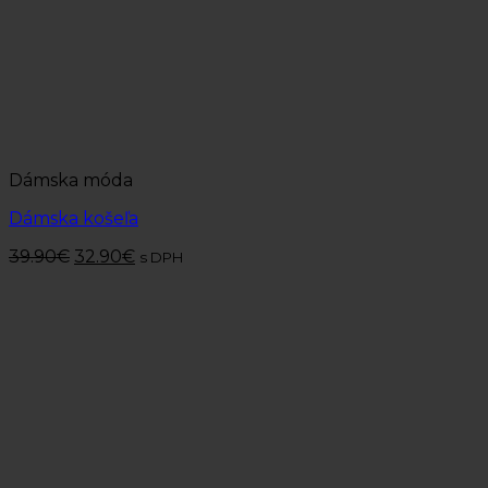
Dámska móda
Dámska košeľa
39.90
€
32.90
€
s DPH