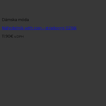
Dámska móda
Náhrdelník with coin – strieborný 02166
11.90
€
s DPH