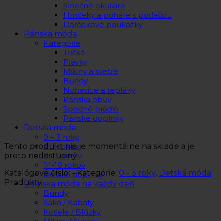
Slnečné okuliare
Hrnčeky a poháre s potlačou
Darčekové poukážky
Pánska móda
Kategórie
Tričká
Plavky
Mikiny a svetre
Bundy
Nohavice a tepláky
Pánska obuv
Spodné prádlo
Pánske doplnky
Detská móda
0 – 3 roky
Tento produkt nie je momentálne na sklade a je
4-7 rokov
preto nedostupný.
8-13 rokov
14-18 rokov
Katalógové číslo:
-
Kategórie:
0 - 3 roky
,
Detská móda
Detské doplnky
Produkty
Dámska móda na každý deň
Bundy
Saká / Kabáty
Košele / Blúzky