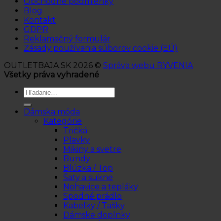
Obchodné podmienky
Blog
Kontakt
GDPR
Reklamačný formulár
Zásady používania súborov cookie (EÚ)
OUTLETBAJA.SK 2026 ©
Správa webu RYVENIA
Všetky práva vyhradené
Hľadať:
Dámska móda
Kategórie
Tričká
Plavky
Mikiny a svetre
Bundy
Blúzka / Top
Šaty a sukne
Nohavice a tepláky
Spodné prádlo
Kabelky / Tašky
Dámske doplnky