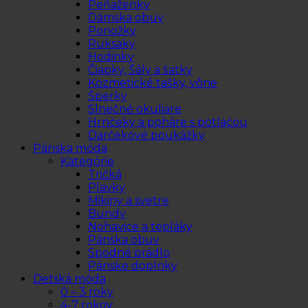
Peňaženky
Dámska obuv
Ponožky
Ruksaky
Hodinky
Čiapky, Šály a šatky
Kozmetické tašky, vône
Šperky
Slnečné okuliare
Hrnčeky a poháre s potlačou
Darčekové poukážky
Pánska móda
Kategórie
Tričká
Plavky
Mikiny a svetre
Bundy
Nohavice a tepláky
Pánska obuv
Spodné prádlo
Pánske doplnky
Detská móda
0 – 3 roky
4-7 rokov