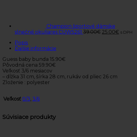
Champion športové dámske
slnečné okuliares CUW5261
39.00
€
25.00
€
s DPH
Popis
Ďalšie informácie
Guess baby bunda 15.90€
Pôvodná cena 59.90€
Veľkosť 3/6 mesiacov
– dĺžka 31 cm, šírka 28 cm, rukáv od pliec 26 cm
Zloženie : polyester
Veľkosť
0/3
,
3/6
Súvisiace produkty