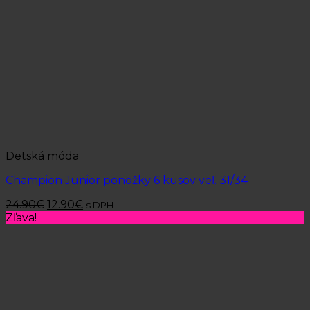
Detská móda
Champion Junior ponožky 6 kusov veľ. 31/34
24.90
€
12.90
€
s DPH
Zľava!