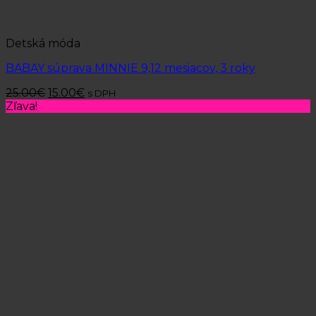
Detská móda
BABAY súprava MINNIE 9,12 mesiacov, 3 roky
25.00
€
15.00
€
s DPH
Zľava!