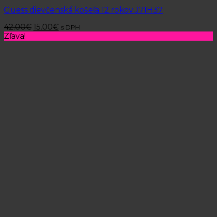
Guess dievčenská košeľa 12 rokov J71H37
42.00
€
15.00
€
s DPH
Zľava!