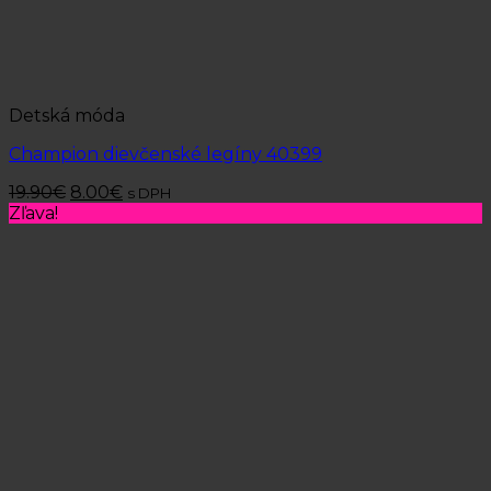
Detská móda
Champion dievčenské legíny 40399
19.90
€
8.00
€
s DPH
Zľava!