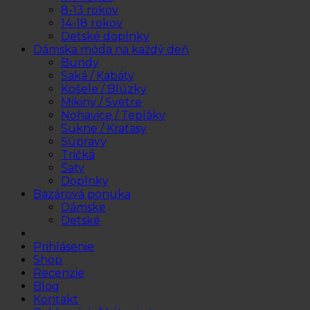
8-13 rokov
14-18 rokov
Detské doplnky
Dámska móda na každý deň
Bundy
Saká / Kabáty
Košele / Blúzky
Mikiny / Svetre
Nohavice / Tepláky
Sukne / Kraťasy
Súpravy
Tričká
Šaty
Doplnky
Bazárová ponuka
Dámske
Detské
Prihlásenie
Shop
Recenzie
Blog
Kontakt