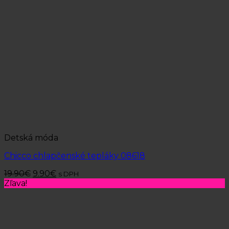
Detská móda
Chicco chlapčenské tepláky 08618
19.90
€
9.90
€
s DPH
Zľava!