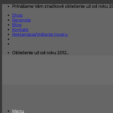
Skip
Prinášame Vám značkové oblečenie už od roku 201
to
Shop
content
Recenzie
Blog
Kontakt
Reklamácia/Vrátenie tovaru
Oblečenie už od roku 2012...
Menu