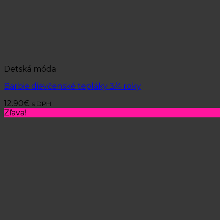
Detská móda
Barbie dievčenské tepláky 3/4 roky
12.90
€
s DPH
Zľava!