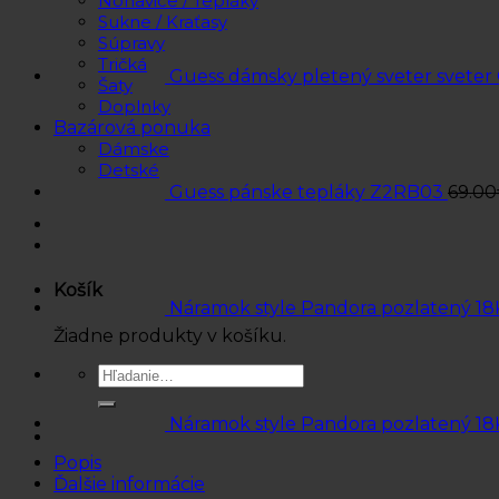
Nohavice / Tepláky
Sukne / Kraťasy
Súpravy
Tričká
Guess dámsky pletený sveter svete
Šaty
Doplnky
Bazárová ponuka
Dámske
Detské
Guess pánske tepláky Z2RB03
69.00
Košík
Náramok style Pandora pozlatený 18
Žiadne produkty v košíku.
Hľadať:
Náramok style Pandora pozlatený 18
Popis
Ďalšie informácie