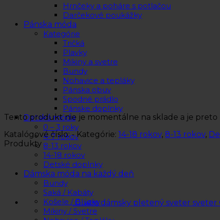
Hrnčeky a poháre s potlačou
Darčekové poukážky
Pánska móda
Kategórie
Tričká
Plavky
Mikiny a svetre
Bundy
Nohavice a tepláky
Pánska obuv
Spodné prádlo
Pánske doplnky
Tento produkt nie je momentálne na sklade a je preto
Detská móda
0 – 3 roky
Katalógové číslo:
-
Kategórie:
14-18 rokov
,
8-13 rokov
,
De
4-7 rokov
Produkty
8-13 rokov
14-18 rokov
Detské doplnky
Dámska móda na každý deň
Bundy
Saká / Kabáty
Košele / Blúzky
Guess dámsky pletený sveter svete
Mikiny / Svetre