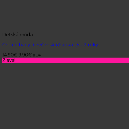
Detská móda
Chicco baby dievčenská čiapka 1,5 – 2 roky
14.90
€
9.90
€
s DPH
Zľava!