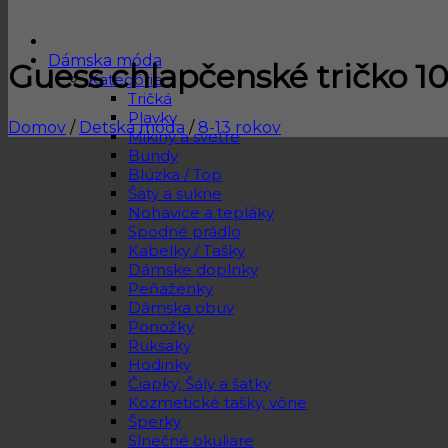
Dámska móda
Guess chlapčenské tričko 10
Kategórie
Tričká
Plavky
Domov
/
Detská móda
/
8-13 rokov
Mikiny a svetre
Bundy
Blúzka / Top
Šaty a sukne
Nohavice a tepláky
Spodné prádlo
Kabelky / Tašky
Dámske doplnky
Peňaženky
Dámska obuv
Ponožky
Ruksaky
Hodinky
Čiapky, Šály a šatky
Kozmetické tašky, vône
Šperky
Slnečné okuliare