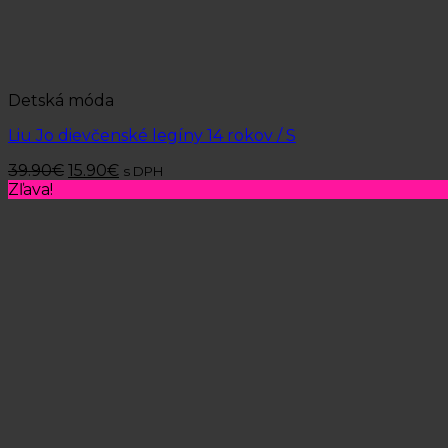
Detská móda
Liu Jo dievčenské legíny 14 rokov / S
39.90
€
15.90
€
s DPH
Zľava!