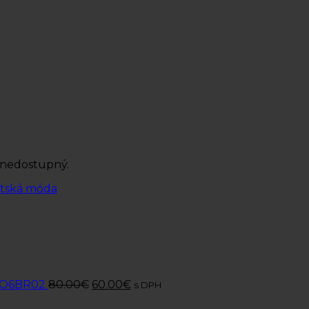
 nedostupný.
tská móda
r O6BR02
80.00
€
60.00
€
s DPH