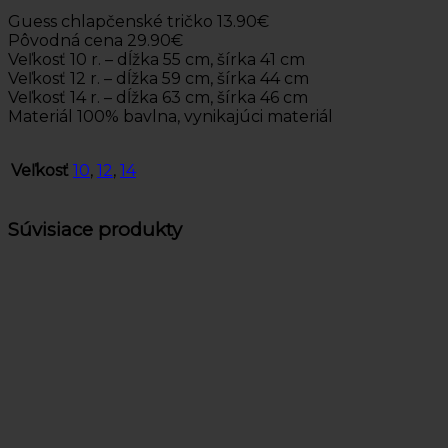
Guess chlapčenské tričko 13.90€
Pôvodná cena 29.90€
Veľkosť 10 r. – dĺžka 55 cm, šírka 41 cm
Veľkosť 12 r. – dĺžka 59 cm, šírka 44 cm
Veľkosť 14 r. – dĺžka 63 cm, šírka 46 cm
Materiál 100% bavlna, vynikajúci materiál
Veľkosť
10
,
12
,
14
Súvisiace produkty