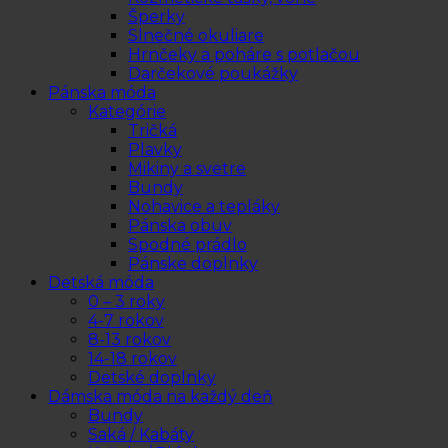
Šperky
Slnečné okuliare
Hrnčeky a poháre s potlačou
Darčekové poukážky
Pánska móda
Kategórie
Tričká
Plavky
Mikiny a svetre
Bundy
Nohavice a tepláky
Pánska obuv
Spodné prádlo
Pánske doplnky
Detská móda
0 – 3 roky
4-7 rokov
8-13 rokov
14-18 rokov
Detské doplnky
Dámska móda na každý deň
Bundy
Saká / Kabáty