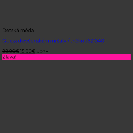
Detská móda
Guess dievčenské mini šaty / tričko J62I040
29.90
€
15.90
€
s DPH
Zľava!