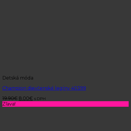
Detská móda
Champion dievčenské legíny 40399
19.90
€
8.00
€
s DPH
Zľava!