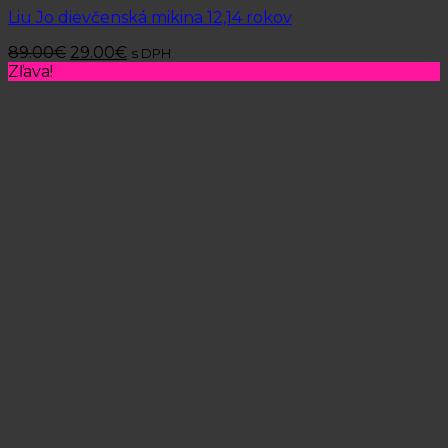
Liu Jo dievčenská mikina 12,14 rokov
89.00
€
29.00
€
s DPH
Zľava!