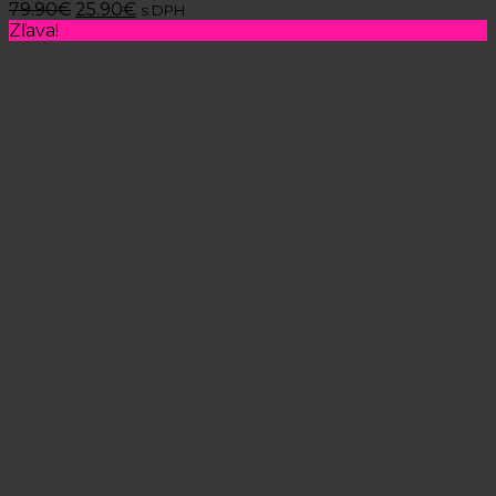
79.90
€
25.90
€
s DPH
Zľava!