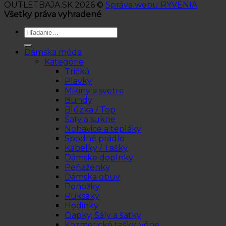
OUTLETBAJA.SK 2026 ©
Správa webu RYVENIA
Všetky práva vyhradené
Hľadať:
Dámska móda
Kategórie
Tričká
Plavky
Mikiny a svetre
Bundy
Blúzka / Top
Šaty a sukne
Nohavice a tepláky
Spodné prádlo
Kabelky / Tašky
Dámske doplnky
Peňaženky
Dámska obuv
Ponožky
Ruksaky
Hodinky
Čiapky, Šály a šatky
Kozmetické tašky, vône