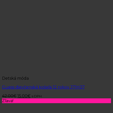
Detská móda
Guess dievčenská košeľa 12 rokov J71H37
42.00
€
15.00
€
s DPH
Zľava!