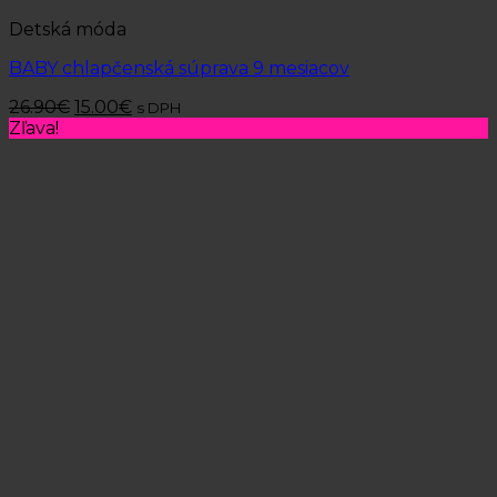
Detská móda
BABY chlapčenská súprava 9 mesiacov
26.90
€
15.00
€
s DPH
Zľava!