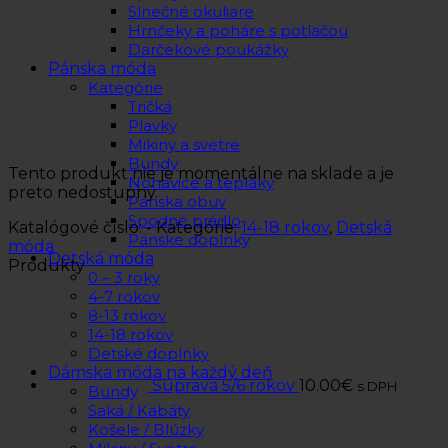
Slnečné okuliare
Hrnčeky a poháre s potlačou
Darčekové poukážky
Pánska móda
Kategórie
Tričká
Plavky
Mikiny a svetre
Bundy
Tento produkt nie je momentálne na sklade a je
Nohavice a tepláky
preto nedostupný.
Pánska obuv
Spodné prádlo
Katalógové číslo:
-
Kategórie:
14-18 rokov
,
Detská
Pánske doplnky
móda
Detská móda
Produkty
0 – 3 roky
4-7 rokov
8-13 rokov
14-18 rokov
Detské doplnky
Dámska móda na každý deň
Súprava 5/6 rokov
10.00
€
s DPH
Bundy
Saká / Kabáty
Košele / Blúzky