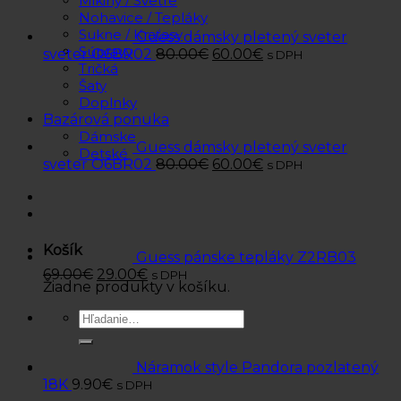
Mikiny / Svetre
Nohavice / Tepláky
Sukne / Kraťasy
Guess dámsky pletený sveter
Súpravy
sveter O6BR02
80.00
€
60.00
€
s DPH
Tričká
Šaty
Doplnky
Bazárová ponuka
Dámske
Guess dámsky pletený sveter
Detské
sveter O6BR02
80.00
€
60.00
€
s DPH
Košík
Guess pánske tepláky Z2RB03
69.00
€
29.00
€
s DPH
Žiadne produkty v košíku.
Hľadať:
Náramok style Pandora pozlatený
18K
9.90
€
s DPH