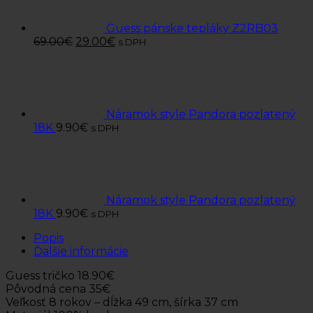
Guess pánske tepláky Z2RB03
69.00
€
29.00
€
s DPH
Náramok style Pandora pozlatený
18K
9.90
€
s DPH
Náramok style Pandora pozlatený
18K
9.90
€
s DPH
Popis
Ďalšie informácie
Guess tričko 18.90€
Pôvodná cena 35€
Veľkosť 8 rokov – dĺžka 49 cm, šírka 37 cm