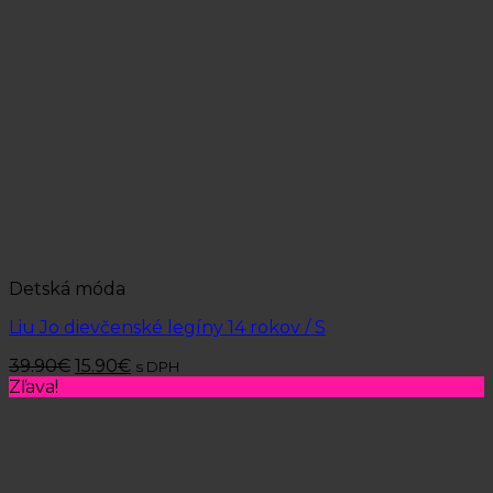
Detská móda
Liu Jo dievčenské legíny 14 rokov / S
39.90
€
15.90
€
s DPH
Zľava!