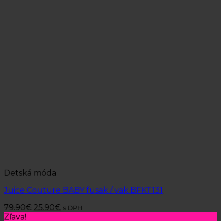
Detská móda
Juice Couture BABY fusak / vak BFKT131
79.90
€
25.90
€
s DPH
Zľava!