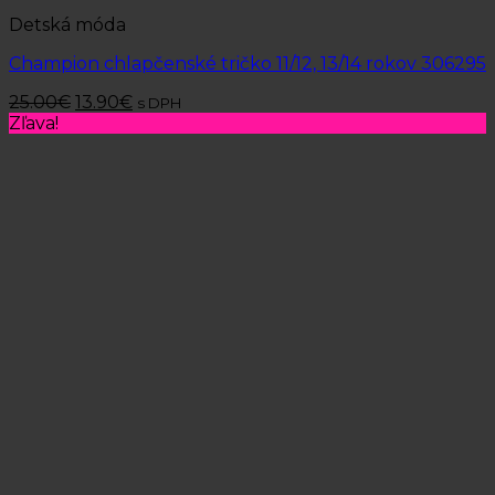
Detská móda
Champion chlapčenské tričko 11/12, 13/14 rokov 306295
25.00
€
13.90
€
s DPH
Zľava!