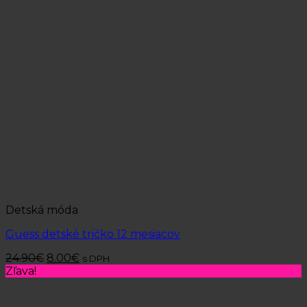
Detská móda
Guess detské tričko 12 mesiacov
24.90
€
8.00
€
s DPH
Zľava!