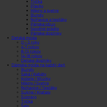
Tričká
Plavky
Mikiny a svetre
Bundy
Nohavice a tepláky
Pánska obuv
Spodné prádlo
Pánske doplnky
Detská móda
0 – 3 roky
4-7 rokov
8-13 rokov
14-18 rokov
Detské doplnky
Dámska móda na každý deň
Bundy
Saká / Kabáty
Košele / Blúzky
Mikiny / Svetre
Nohavice / Tepláky
Sukne / Kraťasy
Súpravy
Tričká
Šaty