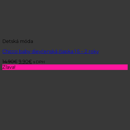
Detská móda
Chicco baby dievčenská čiapka 1,5 – 2 roky
14.90
€
9.90
€
s DPH
Zľava!