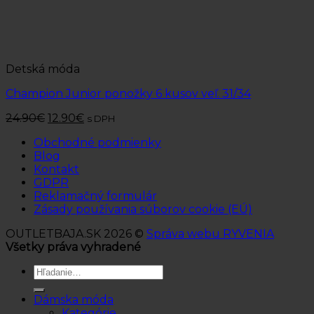
Detská móda
Champion Junior ponožky 6 kusov veľ. 31/34
24.90
€
12.90
€
s DPH
Obchodné podmienky
Blog
Kontakt
GDPR
Reklamačný formulár
Zásady používania súborov cookie (EÚ)
OUTLETBAJA.SK 2026 ©
Správa webu RYVENIA
Všetky práva vyhradené
Hľadať:
Dámska móda
Kategórie