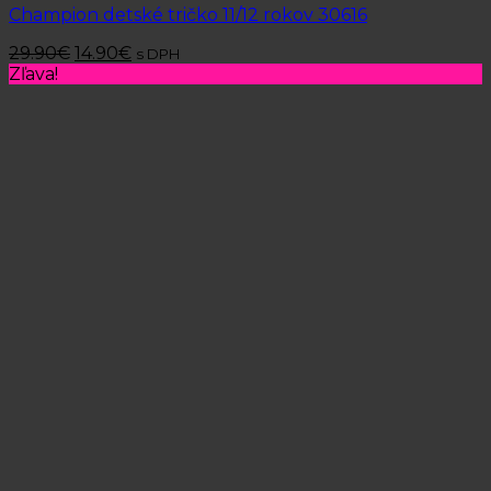
Champion detské tričko 11/12 rokov 30616
29.90
€
14.90
€
s DPH
Zľava!