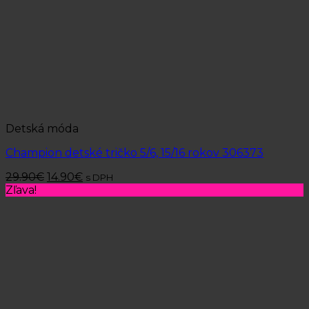
Detská móda
Champion detské tričko 5/6, 15/16 rokov 306373
29.90
€
14.90
€
s DPH
Zľava!