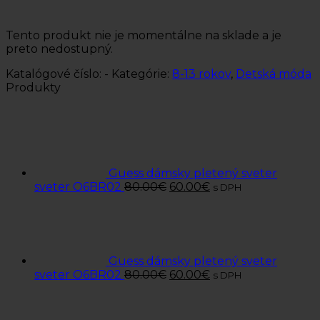
Tento produkt nie je momentálne na sklade a je
preto nedostupný.
Katalógové číslo:
-
Kategórie:
8-13 rokov
,
Detská móda
Produkty
Guess dámsky pletený sveter
sveter O6BR02
80.00
€
60.00
€
s DPH
Guess dámsky pletený sveter
sveter O6BR02
80.00
€
60.00
€
s DPH