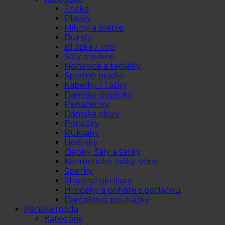
Tričká
Plavky
Mikiny a svetre
Bundy
Blúzka / Top
Šaty a sukne
Nohavice a tepláky
Spodné prádlo
Kabelky / Tašky
Dámske doplnky
Peňaženky
Dámska obuv
Ponožky
Ruksaky
Hodinky
Čiapky, Šály a šatky
Kozmetické tašky, vône
Šperky
Slnečné okuliare
Hrnčeky a poháre s potlačou
Darčekové poukážky
Pánska móda
Kategórie