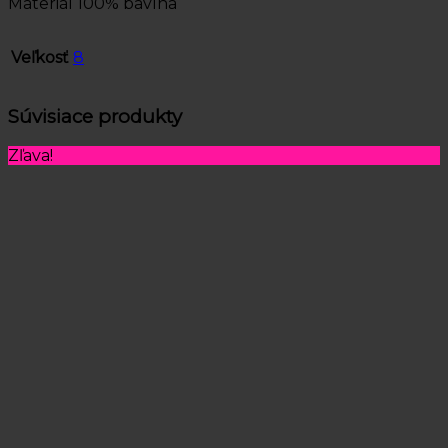
Materiál 100% bavlna
Veľkosť
8
Súvisiace produkty
Zľava!