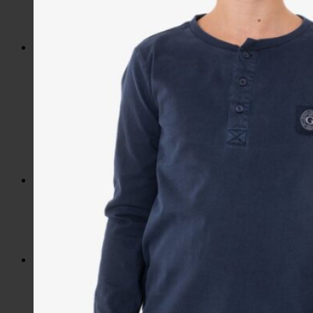
Slnečné okuliare
Hrnčeky a poháre s potlačou
Darčekové poukážky
Pánska móda
Kategórie
Tričká
Plavky
Mikiny a svetre
Bundy
Nohavice a tepláky
Pánska obuv
Spodné prádlo
Pánske doplnky
Detská móda
0 – 3 roky
4-7 rokov
8-13 rokov
14-18 rokov
Detské doplnky
Dámska móda na každý deň
Bundy
Saká / Kabáty
Košele / Blúzky