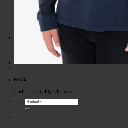
Mikiny / Svetre
Nohavice / Tepláky
Sukne / Kraťasy
Súpravy
Tričká
Šaty
Doplnky
Bazárová ponuka
Dámske
Detské
Košík
Žiadne produkty v košíku.
Hľadať: