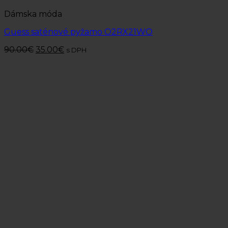
Dámska móda
Guess saténové pyžamo O2RX21WO
90.00
€
35.00
€
s DPH