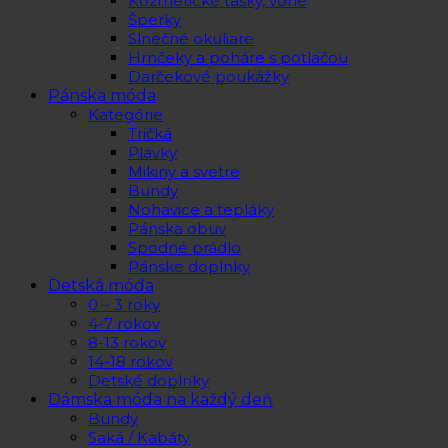
Kozmetické tašky, vône
Šperky
Slnečné okuliare
Hrnčeky a poháre s potlačou
Darčekové poukážky
Pánska móda
Kategórie
Tričká
Plavky
Mikiny a svetre
Bundy
Nohavice a tepláky
Pánska obuv
Spodné prádlo
Pánske doplnky
Detská móda
0 – 3 roky
4-7 rokov
8-13 rokov
14-18 rokov
Detské doplnky
Dámska móda na každý deň
Bundy
Saká / Kabáty