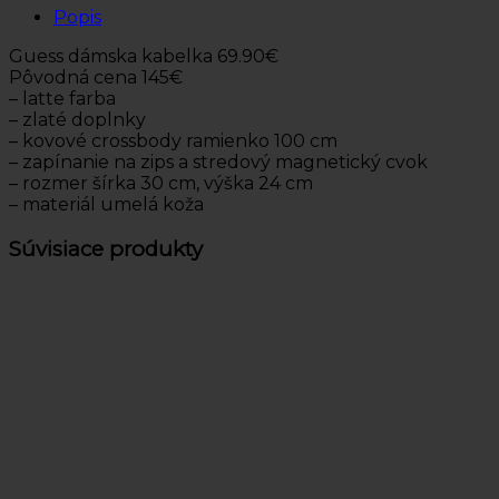
Popis
Guess dámska kabelka 69.90€
Pôvodná cena 145€
– latte farba
– zlaté doplnky
– kovové crossbody ramienko 100 cm
– zapínanie na zips a stredový magnetický cvok
– rozmer šírka 30 cm, výška 24 cm
– materiál umelá koža
Súvisiace produkty