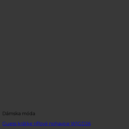
Dámska móda
Guess krátke rifľové nohavice W1GD26