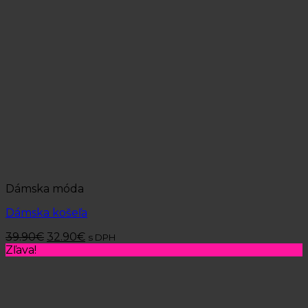
Dámska móda
Dámska košeľa
39.90
€
32.90
€
s DPH
Zľava!