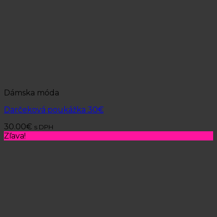
Dámska móda
Darčeková poukážka 30€
30.00
€
s DPH
Zľava!