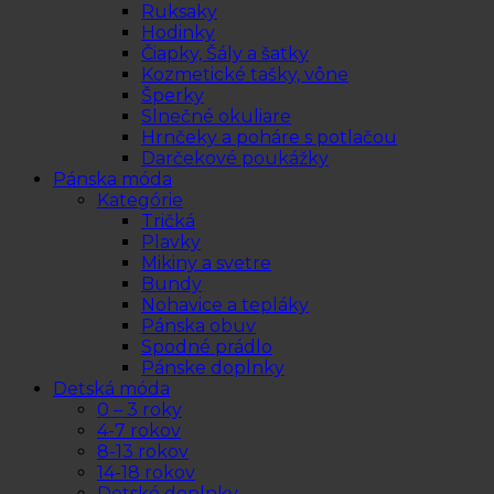
Ruksaky
Hodinky
Čiapky, Šály a šatky
Kozmetické tašky, vône
Šperky
Slnečné okuliare
Hrnčeky a poháre s potlačou
Darčekové poukážky
Pánska móda
Kategórie
Tričká
Plavky
Mikiny a svetre
Bundy
Nohavice a tepláky
Pánska obuv
Spodné prádlo
Pánske doplnky
Detská móda
0 – 3 roky
4-7 rokov
8-13 rokov
14-18 rokov
Detské doplnky