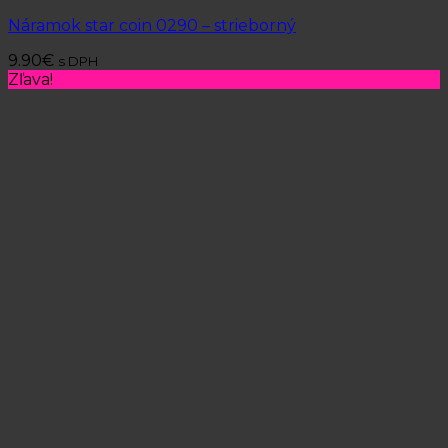
Náramok star coin 0290 – strieborný
9.90
€
s DPH
Zľava!