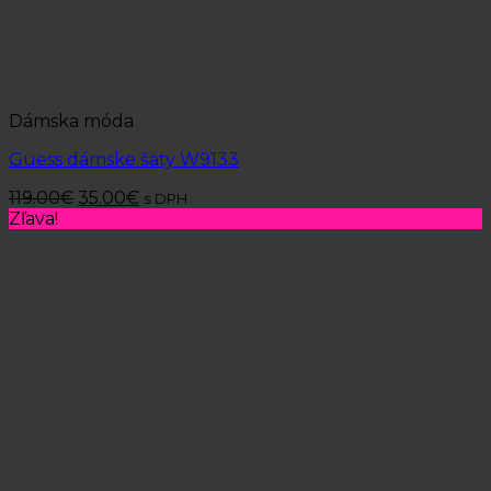
Dámska móda
Guess dámske šaty W9133
119.00
€
35.00
€
s DPH
Zľava!