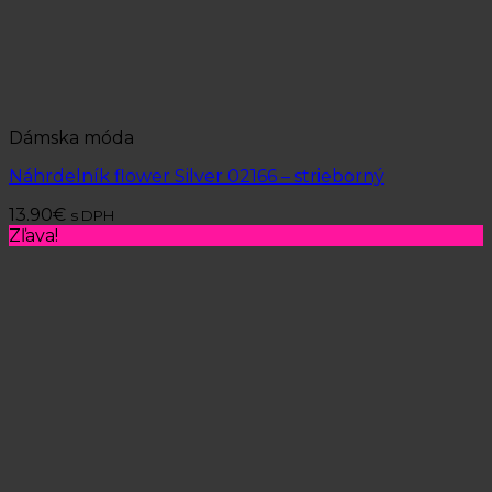
Dámska móda
Náhrdelník flower Silver 02166 – strieborný
13.90
€
s DPH
Zľava!