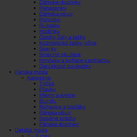
Dámske doplnky
Peňaženky
Dámska obuv
Ponožky
Ruksaky
Hodinky
Čiapky, Šály a šatky
Kozmetické tašky, vône
Šperky
Slnečné okuliare
Hrnčeky a poháre s potlačou
Darčekové poukážky
Pánska móda
Kategórie
Tričká
Plavky
Mikiny a svetre
Bundy
Nohavice a tepláky
Pánska obuv
Spodné prádlo
Pánske doplnky
Detská móda
0 – 3 roky