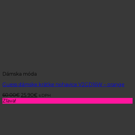
Dámska móda
Guess dámske krátke nohavice V2GD16W – orange
60.00
€
25.90
€
s DPH
Zľava!