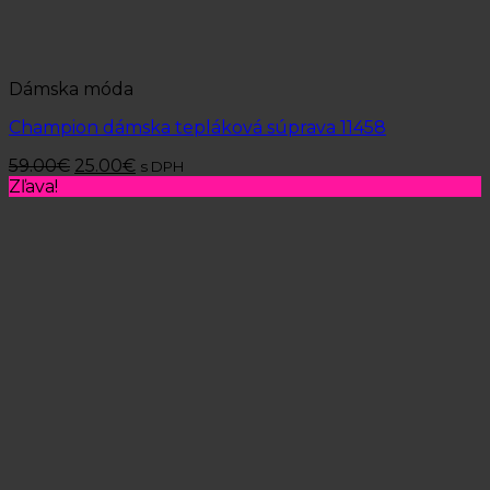
Dámska móda
Champion dámska tepláková súprava 11458
59.00
€
25.00
€
s DPH
Zľava!