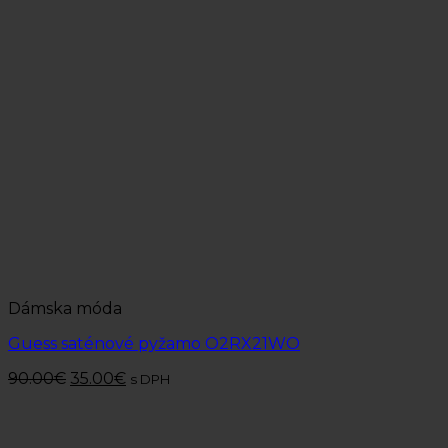
Dámska móda
Guess saténové pyžamo O2RX21WO
90.00
€
35.00
€
s DPH