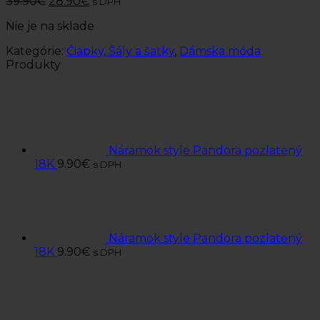
39.90
€
28.90
€
s DPH
Nie je na sklade
Kategórie:
Čiapky, Šály a šatky
,
Dámska móda
Produkty
Náramok style Pandora pozlatený
18K
9.90
€
s DPH
Náramok style Pandora pozlatený
18K
9.90
€
s DPH