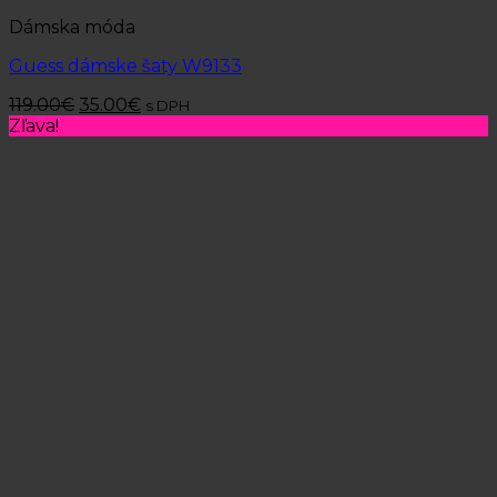
Dámska móda
Guess dámske šaty W9133
119.00
€
35.00
€
s DPH
Zľava!