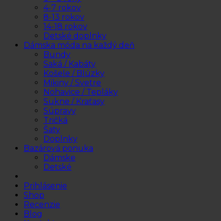
4-7 rokov
8-13 rokov
14-18 rokov
Detské doplnky
Dámska móda na každý deň
Bundy
Saká / Kabáty
Košele / Blúzky
Mikiny / Svetre
Nohavice / Tepláky
Sukne / Kraťasy
Súpravy
Tričká
Šaty
Doplnky
Bazárová ponuka
Dámske
Detské
Prihlásenie
Shop
Recenzie
Blog