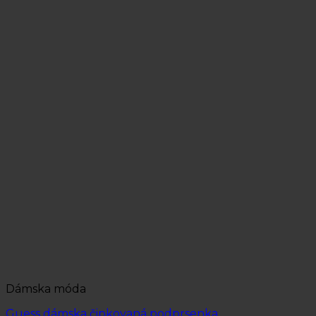
Dámska móda
Guess dámska čipkovaná podprsenka