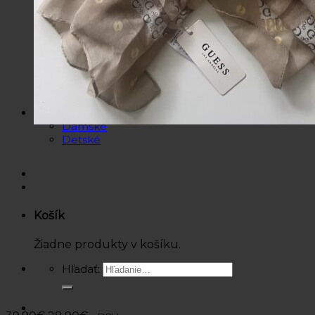
Košele / Blúzky
Mikiny / Svetre
Nohavice / Tepláky
Sukne / Kraťasy
Súpravy
Tričká
Šaty
Doplnky
Bazárová ponuka
Dámske
Detské
Košík
Žiadne produkty v košíku.
Hľadať: