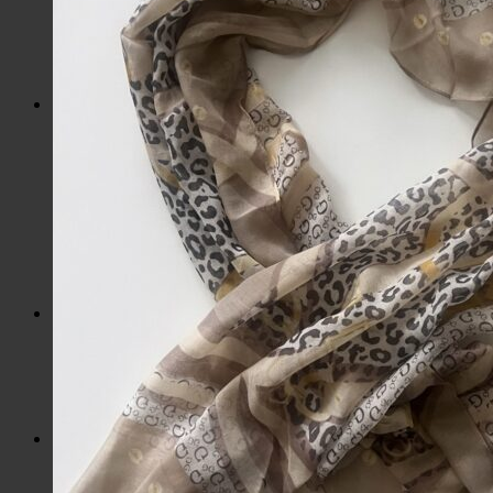
Kozmetické tašky, vône
Šperky
Slnečné okuliare
Hrnčeky a poháre s potlačou
Darčekové poukážky
Pánska móda
Kategórie
Tričká
Plavky
Mikiny a svetre
Bundy
Nohavice a tepláky
Pánska obuv
Spodné prádlo
Pánske doplnky
Detská móda
0 – 3 roky
4-7 rokov
8-13 rokov
14-18 rokov
Detské doplnky
Dámska móda na každý deň
Bundy
Saká / Kabáty