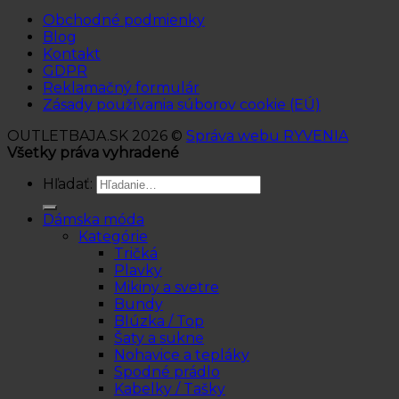
Obchodné podmienky
Blog
Kontakt
GDPR
Reklamačný formulár
Zásady používania súborov cookie (EÚ)
OUTLETBAJA.SK 2026 ©
Správa webu RYVENIA
Všetky práva vyhradené
Hľadať:
Dámska móda
Kategórie
Tričká
Plavky
Mikiny a svetre
Bundy
Blúzka / Top
Šaty a sukne
Nohavice a tepláky
Spodné prádlo
Kabelky / Tašky