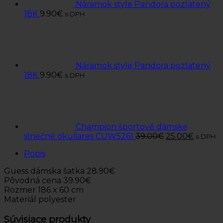
Náramok style Pandora pozlatený
18K
9.90
€
s DPH
Náramok style Pandora pozlatený
18K
9.90
€
s DPH
Champion športové dámske
slnečné okuliares CUW5261
39.00
€
25.00
€
s DPH
Popis
Guess dámska šatka 28.90€
Pôvodná cena 39.90€
Rozmer 186 x 60 cm
Materiál polyester
Súvisiace produkty