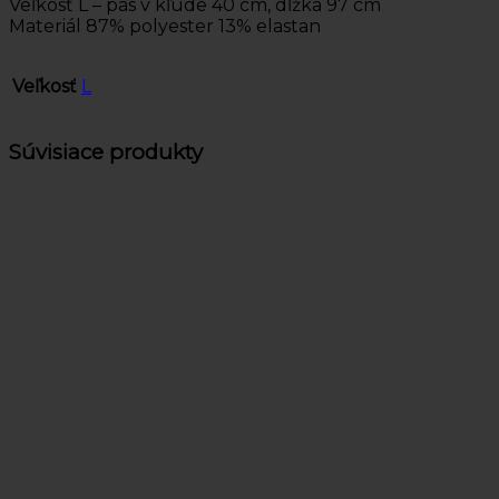
Veľkosť L – pás v kľude 40 cm, dĺžka 97 cm
Materiál 87% polyester 13% elastan
Veľkosť
L
Súvisiace produkty