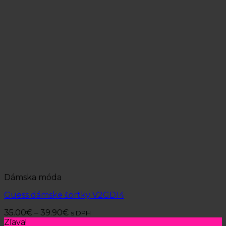
Dámska móda
Guess dámske šortky V2GD14
35.00
€
–
39.90
€
s DPH
Zľava!