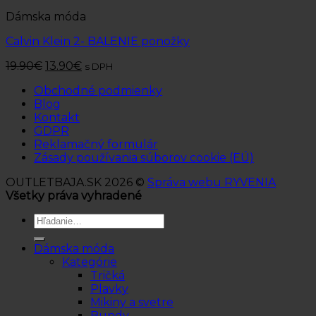
Dámska móda
Calvin Klein 2- BALENIE ponožky
19.90
€
13.90
€
s DPH
Obchodné podmienky
Blog
Kontakt
GDPR
Reklamačný formulár
Zásady používania súborov cookie (EÚ)
OUTLETBAJA.SK 2026 ©
Správa webu RYVENIA
Všetky práva vyhradené
Hľadať:
Dámska móda
Kategórie
Tričká
Plavky
Mikiny a svetre
Bundy