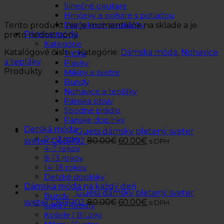
Slnečné okuliare
Hrnčeky a poháre s potlačou
Darčekové poukážky
Tento produkt nie je momentálne na sklade a je
Pánska móda
preto nedostupný.
Kategórie
Katalógové číslo:
-
Kategórie:
Dámska móda
,
Nohavice
Tričká
a tepláky
Plavky
Produkty
Mikiny a svetre
Bundy
Nohavice a tepláky
Pánska obuv
Spodné prádlo
Pánske doplnky
Detská móda
Guess dámsky pletený sveter
0 – 3 roky
sveter O6BR02
80.00
€
60.00
€
s DPH
4-7 rokov
8-13 rokov
14-18 rokov
Detské doplnky
Dámska móda na každý deň
Guess dámsky pletený sveter
Bundy
sveter O6BR02
80.00
€
60.00
€
s DPH
Saká / Kabáty
Košele / Blúzky