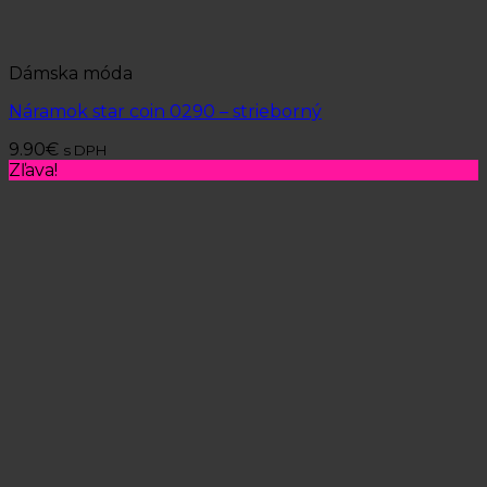
Dámska móda
Náramok star coin 0290 – strieborný
9.90
€
s DPH
Zľava!