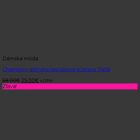
Dámska móda
Champion dámska tepláková súprava 11458
59.00
€
25.00
€
s DPH
Zľava!