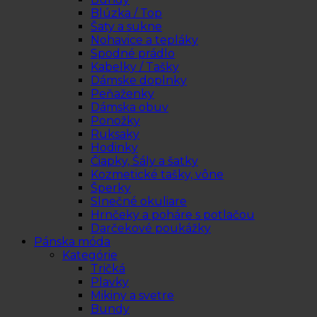
Blúzka / Top
Šaty a sukne
Nohavice a tepláky
Spodné prádlo
Kabelky / Tašky
Dámske doplnky
Peňaženky
Dámska obuv
Ponožky
Ruksaky
Hodinky
Čiapky, Šály a šatky
Kozmetické tašky, vône
Šperky
Slnečné okuliare
Hrnčeky a poháre s potlačou
Darčekové poukážky
Pánska móda
Kategórie
Tričká
Plavky
Mikiny a svetre
Bundy