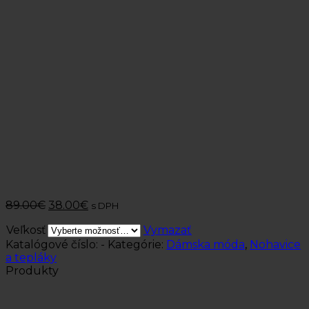
89.00
€
38.00
€
s DPH
Veľkosť
Vymazať
Katalógové číslo:
-
Kategórie:
Dámska móda
,
Nohavice
a tepláky
Produkty