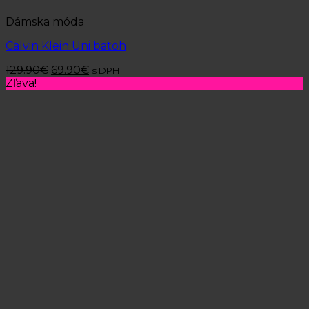
Dámska móda
Calvin Klein Uni batoh
129.90
€
69.90
€
s DPH
Zľava!