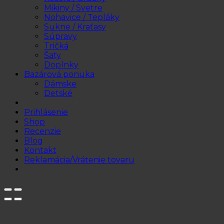
Mikiny / Svetre
Nohavice / Tepláky
Sukne / Kraťasy
Súpravy
Tričká
Šaty
Doplnky
Bazárová ponuka
Dámske
Detské
Prihlásenie
Shop
Recenzie
Blog
Kontakt
Reklamácia/Vrátenie tovaru