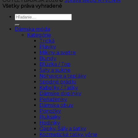
OUTLETBAJA.SK 2026 ©
Správa webu RYVENIA
Všetky práva vyhradené
Hľadať:
Dámska móda
Kategórie
Tričká
Plavky
Mikiny a svetre
Bundy
Blúzka / Top
Šaty a sukne
Nohavice a tepláky
Spodné prádlo
Kabelky / Tašky
Dámske doplnky
Peňaženky
Dámska obuv
Ponožky
Ruksaky
Hodinky
Čiapky, Šály a šatky
Kozmetické tašky, vône