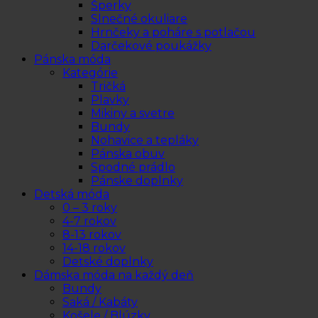
Šperky
Slnečné okuliare
Hrnčeky a poháre s potlačou
Darčekové poukážky
Pánska móda
Kategórie
Tričká
Plavky
Mikiny a svetre
Bundy
Nohavice a tepláky
Pánska obuv
Spodné prádlo
Pánske doplnky
Detská móda
0 – 3 roky
4-7 rokov
8-13 rokov
14-18 rokov
Detské doplnky
Dámska móda na každý deň
Bundy
Saká / Kabáty
Košele / Blúzky