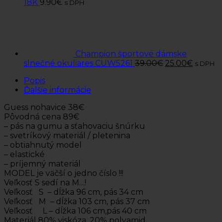
18K
9.90
€
s DPH
Champion športové dámske
slnečné okuliares CUW5261
39.00
€
25.00
€
s DPH
Popis
Ďalšie informácie
Guess nohavice 38€
Pôvodná cena 89€
– pás na gumu a sťahovaciu šnúrku
– svetríkový materiál / pletenina
– obtiahnutý model
– elastické
– príjemný materiál
MODEL je väčší o jedno číslo !!!
Veľkosť S sedí na M…!
Veľkosť S – dĺžka 96 cm, pás 34 cm
Veľkosť M – dĺžka 103 cm, pás 37 cm
Veľkosť L – dĺžka 106 cm,pás 40 cm
Materiál 80% viskóza, 20% polyamid