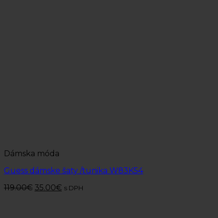
Dámska móda
Guess dámske šaty /tunika W83K54
119.00
€
35.00
€
s DPH