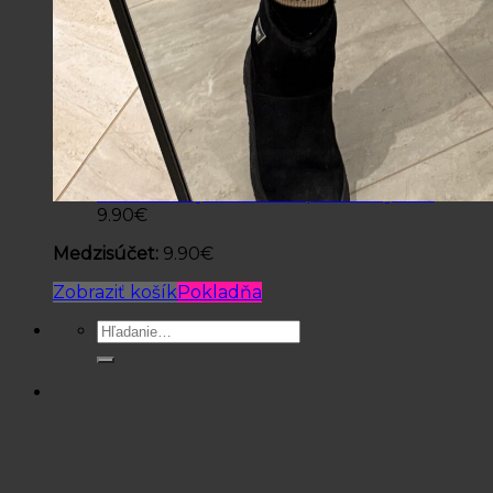
×
Náramok style Pandora pozlatený 18K
1 ×
9.90
€
Medzisúčet:
9.90
€
Zobraziť košík
Pokladňa
Hľadať: