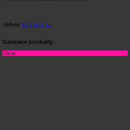
Veľkosť
XS
,
S
,
M
,
L
,
XL
Súvisiace produkty
Zľava!