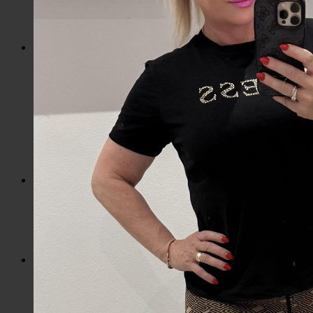
Slnečné okuliare
Hrnčeky a poháre s potlačou
Darčekové poukážky
Pánska móda
Kategórie
Tričká
Plavky
Mikiny a svetre
Bundy
Nohavice a tepláky
Pánska obuv
Spodné prádlo
Pánske doplnky
Detská móda
0 – 3 roky
4-7 rokov
8-13 rokov
14-18 rokov
Detské doplnky
Dámska móda na každý deň
Bundy
Saká / Kabáty
Košele / Blúzky