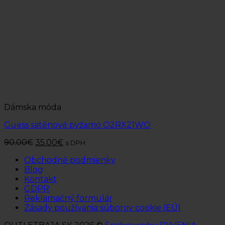
Dámska móda
Guess saténové pyžamo O2RX21WO
90.00
€
35.00
€
s DPH
Obchodné podmienky
Blog
Kontakt
GDPR
Reklamačný formulár
Zásady používania súborov cookie (EÚ)