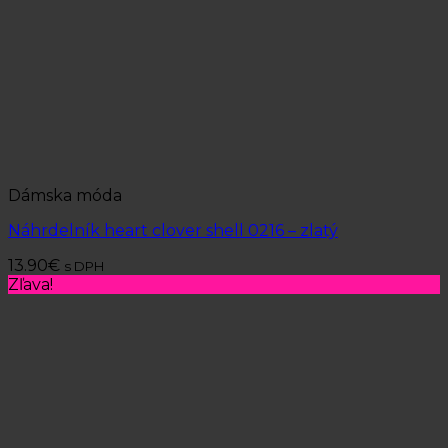
Dámska móda
Náhrdelník heart clover shell 0216 – zlatý
13.90
€
s DPH
Zľava!