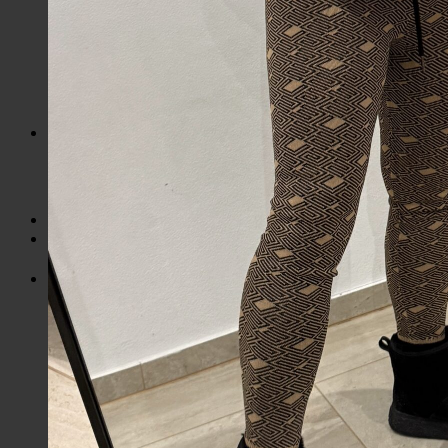
Mikiny / Svetre
Nohavice / Tepláky
Sukne / Kraťasy
Súpravy
Tričká
Šaty
Doplnky
Bazárová ponuka
Dámske
Detské
Košík