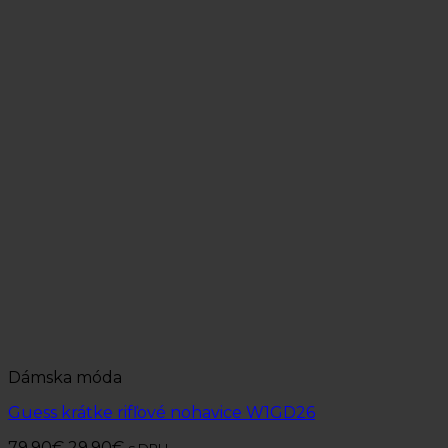
Dámska móda
Guess krátke rifľové nohavice W1GD26
79.90
€
29.90
€