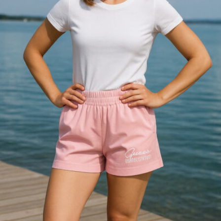
Slnečné okuliare
Hrnčeky a poháre s potlačou
Darčekové poukážky
Pánska móda
Kategórie
Tričká
Plavky
Mikiny a svetre
Bundy
Nohavice a tepláky
Pánska obuv
Spodné prádlo
Pánske doplnky
Detská móda
0 – 3 roky
4-7 rokov
8-13 rokov
14-18 rokov
Detské doplnky
Dámska móda na každý deň
Bundy
Saká / Kabáty
Košele / Blúzky