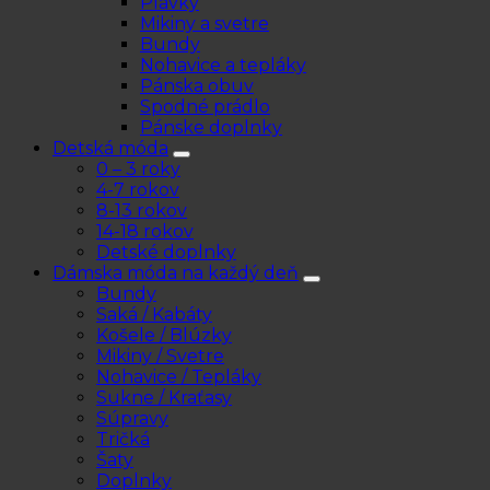
Plavky
Mikiny a svetre
Bundy
Nohavice a tepláky
Pánska obuv
Spodné prádlo
Pánske doplnky
Detská móda
0 – 3 roky
4-7 rokov
8-13 rokov
14-18 rokov
Detské doplnky
Dámska móda na každý deň
Bundy
Saká / Kabáty
Košele / Blúzky
Mikiny / Svetre
Nohavice / Tepláky
Sukne / Kraťasy
Súpravy
Tričká
Šaty
Doplnky