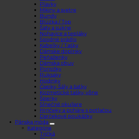
Plavky
Mikiny a svetre
Bundy
Blúzka / Top
Šaty a sukne
Nohavice a tepláky
Spodné prádlo
Kabelky / Tašky
Dámske doplnky
Peňaženky
Dámska obuv
Ponožky
Ruksaky
Hodinky
Čiapky, Šály a šatky
Kozmetické tašky, vône
Šperky
Slnečné okuliare
Hrnčeky a poháre s potlačou
Darčekové poukážky
Pánska móda
Kategórie
Tričká