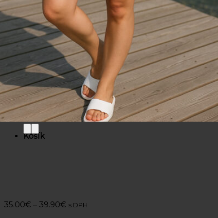
Mikiny / Svetre
Nohavice / Tepláky
Sukne / Kraťasy
Súpravy
Tričká
Šaty
Doplnky
Bazárová ponuka
Dámske
Detské
Košík
35.00
€
–
39.90
€
s DPH