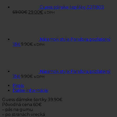
Guess pánske tepláky Z2RB03
69.00
€
29.00
€
s DPH
Náramok style Pandora pozlatený
18K
9.90
€
s DPH
Náramok style Pandora pozlatený
18K
9.90
€
s DPH
Popis
Ďalšie informácie
Guess dámske šortky 39.90€
Pôvodná cena 60€
– pás na gumu
– po stranách vrecká