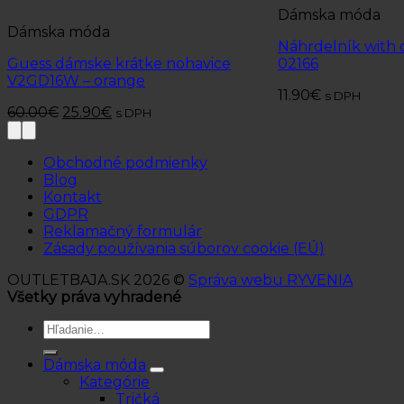
Dámska móda
Dámska móda
Náhrdelník with c
Guess dámske krátke nohavice
02166
V2GD16W – orange
11.90
€
s DPH
60.00
€
25.90
€
s DPH
Obchodné podmienky
Blog
Kontakt
GDPR
Reklamačný formulár
Zásady používania súborov cookie (EÚ)
OUTLETBAJA.SK 2026 ©
Správa webu RYVENIA
Všetky práva vyhradené
Hľadať:
Dámska móda
Kategórie
Tričká