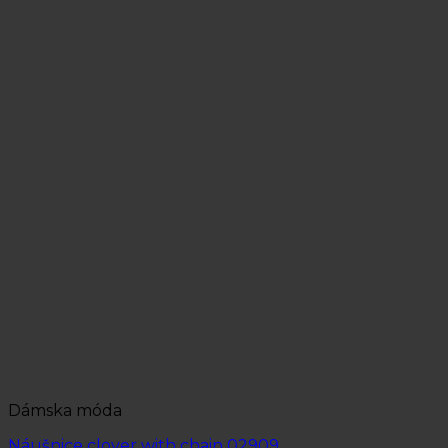
Dámska móda
Náušnice clover with chain 02909