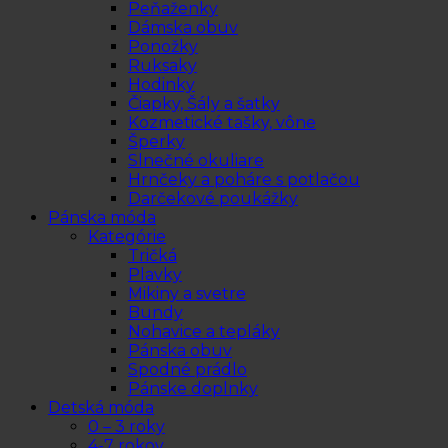
Peňaženky
Dámska obuv
Ponožky
Ruksaky
Hodinky
Čiapky, Šály a šatky
Kozmetické tašky, vône
Šperky
Slnečné okuliare
Hrnčeky a poháre s potlačou
Darčekové poukážky
Pánska móda
Kategórie
Tričká
Plavky
Mikiny a svetre
Bundy
Nohavice a tepláky
Pánska obuv
Spodné prádlo
Pánske doplnky
Detská móda
0 – 3 roky
4-7 rokov