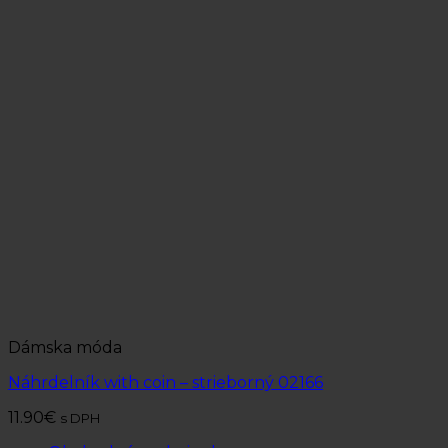
Dámska móda
Náhrdelník with coin – strieborný 02166
11.90
€
s DPH