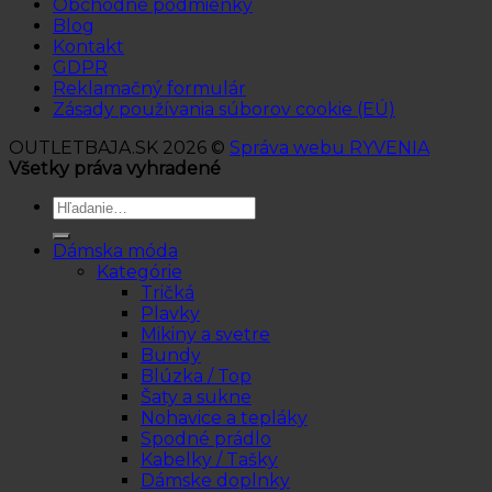
Obchodné podmienky
Blog
Kontakt
GDPR
Reklamačný formulár
Zásady používania súborov cookie (EÚ)
OUTLETBAJA.SK 2026 ©
Správa webu RYVENIA
Všetky práva vyhradené
Hľadať:
Dámska móda
Kategórie
Tričká
Plavky
Mikiny a svetre
Bundy
Blúzka / Top
Šaty a sukne
Nohavice a tepláky
Spodné prádlo
Kabelky / Tašky
Dámske doplnky