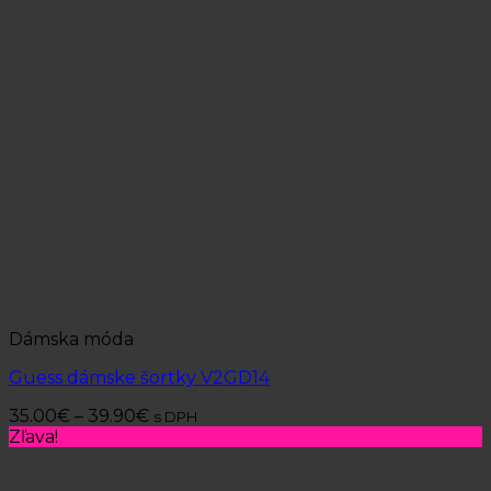
Dámska móda
Guess dámske šortky V2GD14
35.00
€
–
39.90
€
s DPH
Zľava!