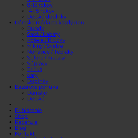
8-13 rokov
14-18 rokov
Detské doplnky
Dámska móda na každý deň
Bundy
Saká / Kabáty
Košele / Blúzky
Mikiny / Svetre
Nohavice / Tepláky
Sukne / Kraťasy
Súpravy
Tričká
Šaty
Doplnky
Bazárová ponuka
Dámske
Detské
Prihlásenie
Shop
Recenzie
Blog
Kontakt