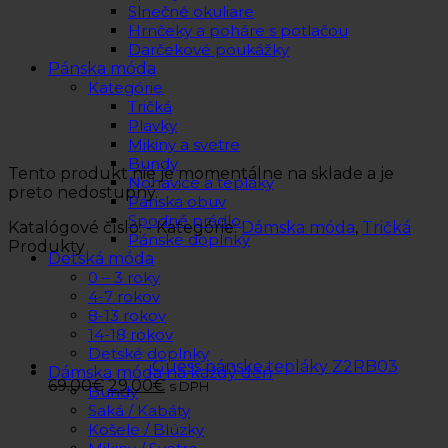
Slnečné okuliare
Hrnčeky a poháre s potlačou
Darčekové poukážky
Pánska móda
Kategórie
Tričká
Plavky
Mikiny a svetre
Bundy
Tento produkt nie je momentálne na sklade a je
Nohavice a tepláky
preto nedostupný.
Pánska obuv
Spodné prádlo
Katalógové číslo:
-
Kategórie:
Dámska móda
,
Tričká
Pánske doplnky
Produkty
Detská móda
0 – 3 roky
4-7 rokov
8-13 rokov
14-18 rokov
Detské doplnky
Guess pánske tepláky Z2RB03
Dámska móda na každý deň
69.00
€
29.00
€
s DPH
Bundy
Saká / Kabáty
Košele / Blúzky