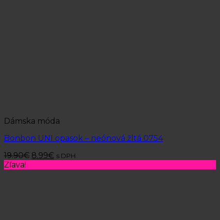
Dámska móda
Bonbon UNI opasok – neónová žltá 0754
19.90
€
8.99
€
s DPH
Zľava!