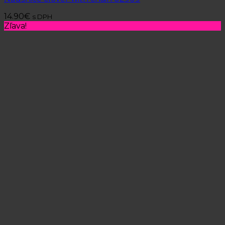
14.90
€
s DPH
Zľava!