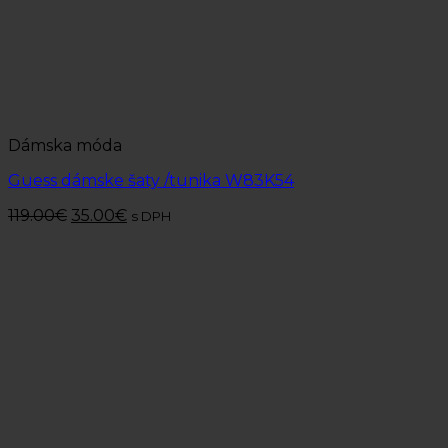
Dámska móda
Guess dámske šaty /tunika W83K54
119.00
€
35.00
€
s DPH