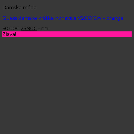
Dámska móda
Guess dámske krátke nohavice V2GD16W – orange
60.00
€
25.90
€
s DPH
Zľava!