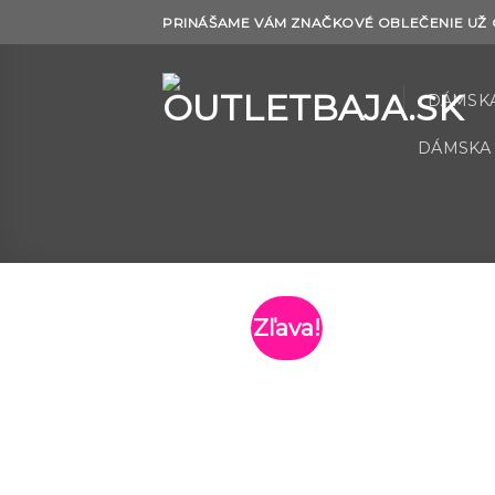
Skip
PRINÁŠAME VÁM ZNAČKOVÉ OBLEČENIE UŽ O
to
content
DÁMSK
DÁMSKA
Zľava!