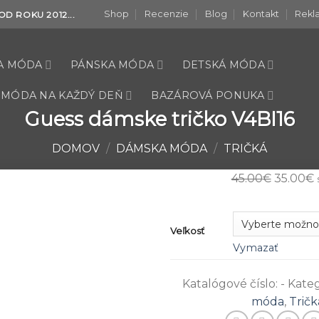
Shop
Recenzie
Blog
Kontakt
Rekl
D ROKU 2012...
A MÓDA
PÁNSKA MÓDA
DETSKÁ MÓDA
 MÓDA NA KAŽDÝ DEŇ
BAZÁROVÁ PONUKA
Guess dámske tričko V4BI16
DOMOV
/
DÁMSKA MÓDA
/
TRIČKÁ
45.00
€
35.00
€
Veľkosť
Vymazať
Katalógové číslo:
-
Kateg
móda
,
Tričk