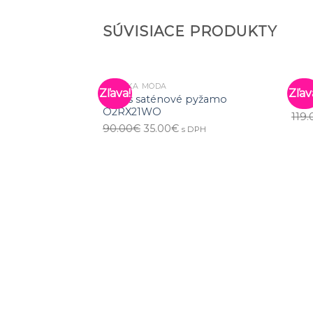
SÚVISIACE PRODUKTY
DÁMSKA MÓDA
DÁM
Zľava!
Zľav
Guess saténové pyžamo
Gue
O2RX21WO
119.
90.00
€
35.00
€
s DPH