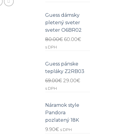
Guess dámsky
pletený sveter
sveter O6BR02
80.00
€
60.00
€
s DPH
Guess pánske
tepláky Z2RB03
69.00
€
29.00
€
s DPH
Náramok style
Pandora
pozlatený 18K
9.90
€
s DPH