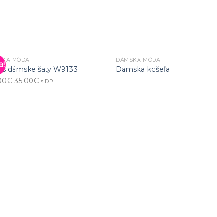
SKA MÓDA
DÁMSKA MÓDA
a!
ss dámske šaty W9133
Dámska košeľa
00
€
35.00
€
s DPH