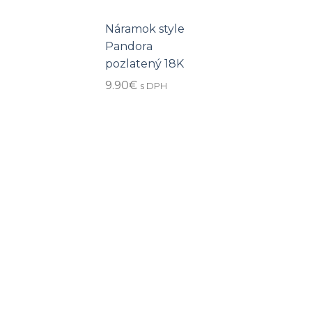
Náramok style
Pandora
pozlatený 18K
9.90
€
s DPH