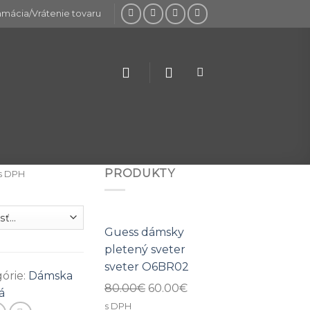
amácia/Vrátenie tovaru
PRODUKTY
s DPH
Guess dámsky
pletený sveter
sveter O6BR02
órie:
Dámska
80.00
€
60.00
€
á
s DPH