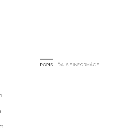
POPIS
ĎALŠIE INFORMÁCIE
m
m
m
m
cm