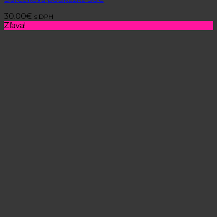
30.00
€
s DPH
Zľava!