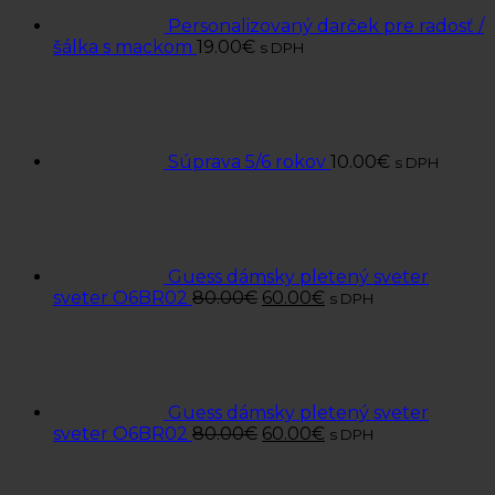
Personalizovaný darček pre radosť /
šálka s mackom
19.00
€
s DPH
Súprava 5/6 rokov
10.00
€
s DPH
Guess dámsky pletený sveter
sveter O6BR02
80.00
€
60.00
€
s DPH
Guess dámsky pletený sveter
sveter O6BR02
80.00
€
60.00
€
s DPH