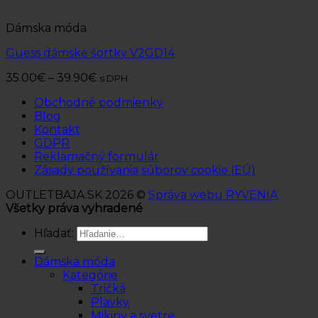
Dámska móda
Guess dámske šortky V2GD14
35.00
€
–
39.90
€
s DPH
Obchodné podmienky
Blog
Kontakt
GDPR
Reklamačný formulár
Zásady používania súborov cookie (EÚ)
OUTLETBAJA.SK 2026 ©
Správa webu RYVENIA
Všetky práva vyhradené
Hľadať:
Dámska móda
Kategórie
Tričká
Plavky
Mikiny a svetre