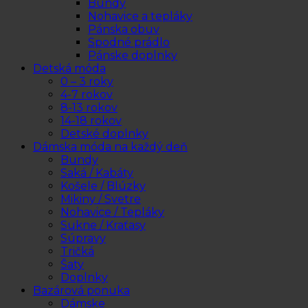
Bundy
Nohavice a tepláky
Pánska obuv
Spodné prádlo
Pánske doplnky
Detská móda
0 – 3 roky
4-7 rokov
8-13 rokov
14-18 rokov
Detské doplnky
Dámska móda na každý deň
Bundy
Saká / Kabáty
Košele / Blúzky
Mikiny / Svetre
Nohavice / Tepláky
Sukne / Kraťasy
Súpravy
Tričká
Šaty
Doplnky
Bazárová ponuka
Dámske