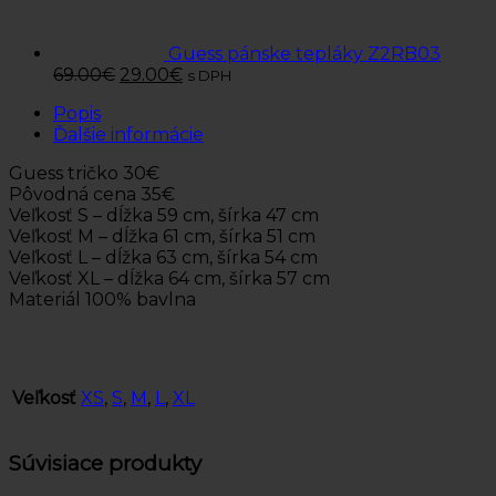
Guess pánske tepláky Z2RB03
69.00
€
29.00
€
s DPH
Popis
Ďalšie informácie
Guess tričko 30€
Pôvodná cena 35€
Veľkosť S – dĺžka 59 cm, šírka 47 cm
Veľkosť M – dĺžka 61 cm, šírka 51 cm
Veľkosť L – dĺžka 63 cm, šírka 54 cm
Veľkosť XL – dĺžka 64 cm, šírka 57 cm
Materiál 100% bavlna
Veľkosť
XS
,
S
,
M
,
L
,
XL
Súvisiace produkty