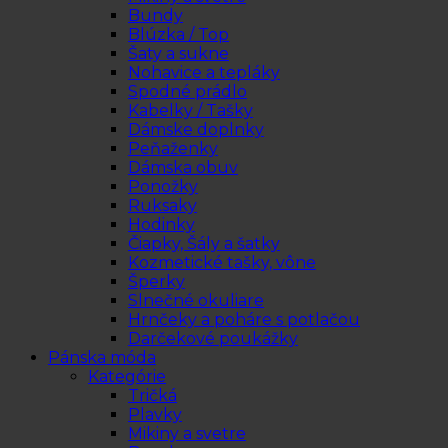
Bundy
Blúzka / Top
Šaty a sukne
Nohavice a tepláky
Spodné prádlo
Kabelky / Tašky
Dámske doplnky
Peňaženky
Dámska obuv
Ponožky
Ruksaky
Hodinky
Čiapky, Šály a šatky
Kozmetické tašky, vône
Šperky
Slnečné okuliare
Hrnčeky a poháre s potlačou
Darčekové poukážky
Pánska móda
Kategórie
Tričká
Plavky
Mikiny a svetre