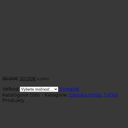
35.00
€
30.00
€
s DPH
Veľkosť
Vymazať
Katalógové číslo:
-
Kategórie:
Dámska móda
,
Tričká
Produkty