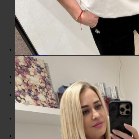
Košele / Blúzky
Mikiny / Svetre
Nohavice / Tepláky
Sukne / Kraťasy
Súpravy
Tričká
Šaty
Doplnky
Bazárová ponuka
Dámske
Detské
Košík
Žiadne produkty v košíku.
Hľadať: