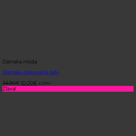
Dámska móda
Dámske čipkované šaty
34.90
€
10.00
€
s DPH
Zľava!