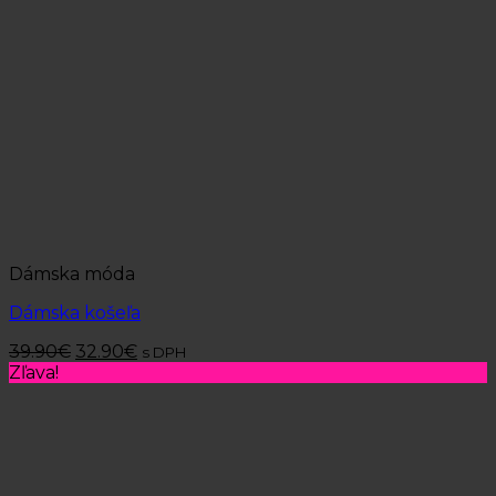
Dámska móda
Dámska košeľa
39.90
€
32.90
€
s DPH
Zľava!