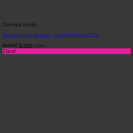
Dámska móda
Bonbon UNI opasok – neónová žltá 0754
19.90
€
8.99
€
s DPH
Zľava!