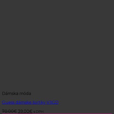
Dámska móda
Guess dámske šortky V3GD
70.00
€
39.00
€
s DPH