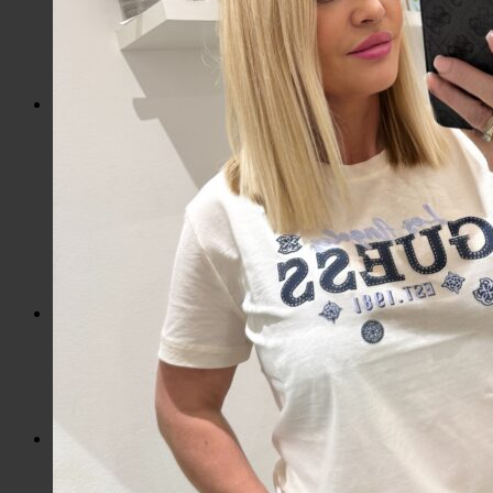
Kozmetické tašky, vône
Šperky
Slnečné okuliare
Hrnčeky a poháre s potlačou
Darčekové poukážky
Pánska móda
Kategórie
Tričká
Plavky
Mikiny a svetre
Bundy
Nohavice a tepláky
Pánska obuv
Spodné prádlo
Pánske doplnky
Detská móda
0 – 3 roky
4-7 rokov
8-13 rokov
14-18 rokov
Detské doplnky
Dámska móda na každý deň
Bundy
Saká / Kabáty