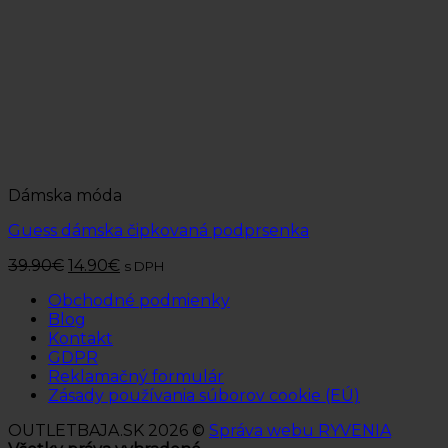
Dámska móda
Guess dámska čipkovaná podprsenka
39.90
€
14.90
€
s DPH
Obchodné podmienky
Blog
Kontakt
GDPR
Reklamačný formulár
Zásady používania súborov cookie (EÚ)
OUTLETBAJA.SK 2026 ©
Správa webu RYVENIA