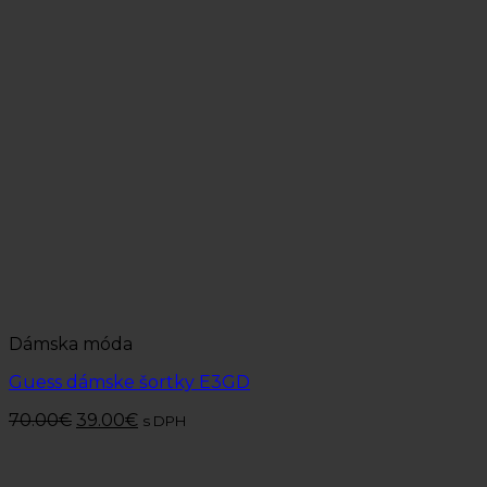
Dámska móda
Guess dámske šortky E3GD
70.00
€
39.00
€
s DPH