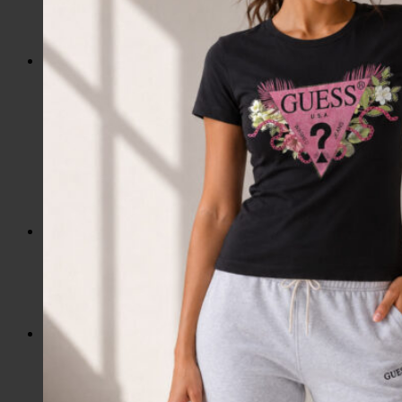
Slnečné okuliare
Hrnčeky a poháre s potlačou
Darčekové poukážky
Pánska móda
Kategórie
Tričká
Plavky
Mikiny a svetre
Bundy
Nohavice a tepláky
Pánska obuv
Spodné prádlo
Pánske doplnky
Detská móda
0 – 3 roky
4-7 rokov
8-13 rokov
14-18 rokov
Detské doplnky
Dámska móda na každý deň
Bundy
Saká / Kabáty
Košele / Blúzky