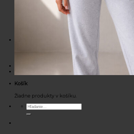
Mikiny / Svetre
Nohavice / Tepláky
Sukne / Kraťasy
Súpravy
Tričká
Šaty
Doplnky
Bazárová ponuka
Dámske
Detské
Košík
Žiadne produkty v košíku.
Hľadať: