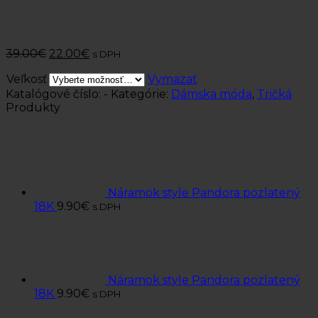
39.00
€
22.00
€
s DPH
Veľkosť
Vymazať
Katalógové číslo:
-
Kategórie:
Dámska móda
,
Tričká
Produkty
Náramok style Pandora pozlatený
18K
9.90
€
s DPH
Náramok style Pandora pozlatený
18K
9.90
€
s DPH