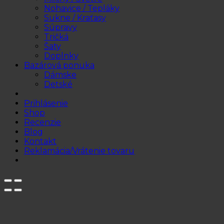
Nohavice / Tepláky
Sukne / Kraťasy
Súpravy
Tričká
Šaty
Doplnky
Bazárová ponuka
Dámske
Detské
Prihlásenie
Shop
Recenzie
Blog
Kontakt
Reklamácia/Vrátenie tovaru