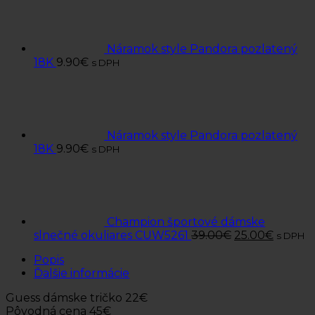
Náramok style Pandora pozlatený
18K
9.90
€
s DPH
Náramok style Pandora pozlatený
18K
9.90
€
s DPH
Champion športové dámske
slnečné okuliares CUW5261
39.00
€
25.00
€
s DPH
Popis
Ďalšie informácie
Guess dámske tričko 22€
Pôvodná cena 45€