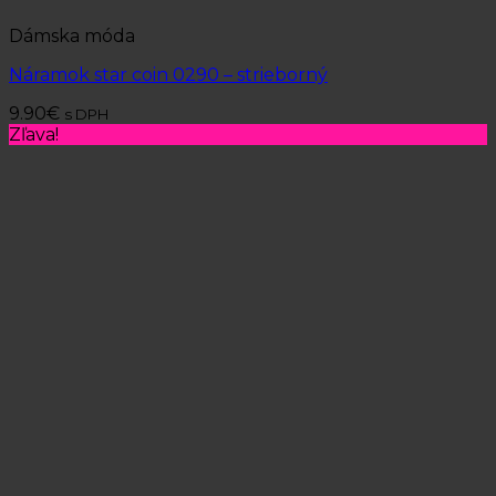
Dámska móda
Náramok star coin 0290 – strieborný
9.90
€
s DPH
Zľava!