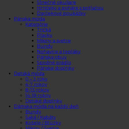
Slnečné okuliare
Hrnčeky a poháre s potlačou
Darčekové poukážky
Pánska móda
Kategórie
Tričká
Plavky
Mikiny a svetre
Bundy
Nohavice a tepláky
Pánska obuv
Spodné prádlo
Pánske doplnky
Detská móda
0 – 3 roky
4-7 rokov
8-13 rokov
14-18 rokov
Detské doplnky
Dámska móda na každý deň
Bundy
Saká / Kabáty
Košele / Blúzky
Mikiny / Svetre