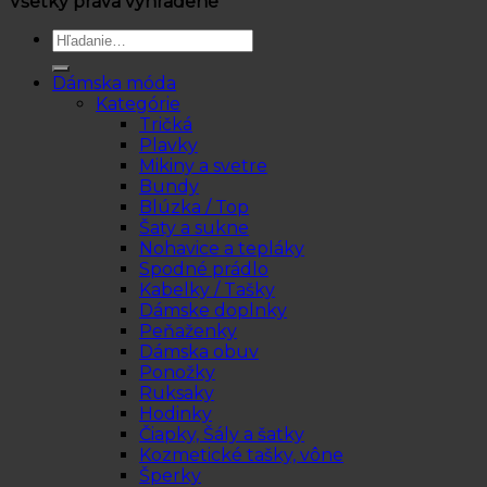
Všetky práva vyhradené
Hľadať:
Dámska móda
Kategórie
Tričká
Plavky
Mikiny a svetre
Bundy
Blúzka / Top
Šaty a sukne
Nohavice a tepláky
Spodné prádlo
Kabelky / Tašky
Dámske doplnky
Peňaženky
Dámska obuv
Ponožky
Ruksaky
Hodinky
Čiapky, Šály a šatky
Kozmetické tašky, vône
Šperky