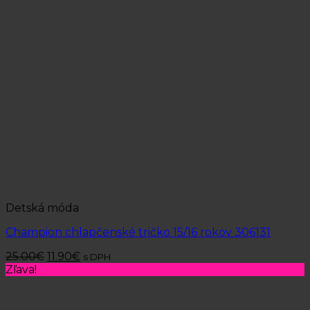
Detská móda
Champion chlapčenské tričko 15/16 rokov 306131
25.00
€
11.90
€
s DPH
Zľava!