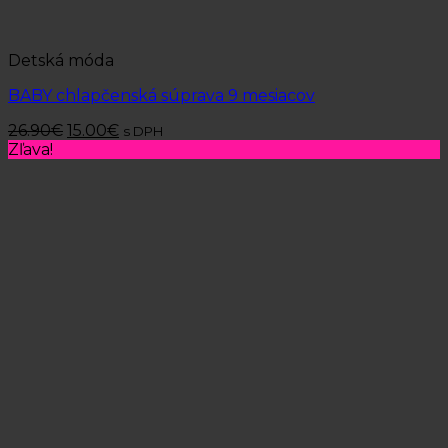
Detská móda
BABY chlapčenská súprava 9 mesiacov
26.90
€
15.00
€
s DPH
Zľava!