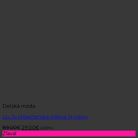
Detská móda
Liu Jo chlapčenská mikina 14 rokov
89.00
€
29.00
€
s DPH
Zľava!