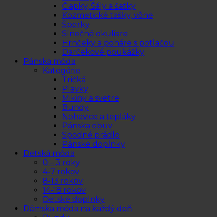
Čiapky, Šály a šatky
Kozmetické tašky, vône
Šperky
Slnečné okuliare
Hrnčeky a poháre s potlačou
Darčekové poukážky
Pánska móda
Kategórie
Tričká
Plavky
Mikiny a svetre
Bundy
Nohavice a tepláky
Pánska obuv
Spodné prádlo
Pánske doplnky
Detská móda
0 – 3 roky
4-7 rokov
8-13 rokov
14-18 rokov
Detské doplnky
Dámska móda na každý deň