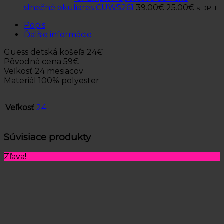
slnečné okuliares CUW5261
39.00
€
25.00
€
s DPH
Popis
Ďalšie informácie
Guess detská košeľa 24€
Pôvodná cena 59€
Veľkosť 24 mesiacov
Materiál 100% polyester
Veľkosť
24
Súvisiace produkty
Zľava!