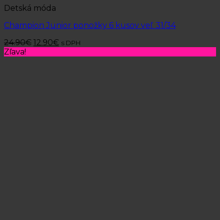
Detská móda
Champion Junior ponožky 6 kusov veľ. 31/34
24.90
€
12.90
€
s DPH
Zľava!