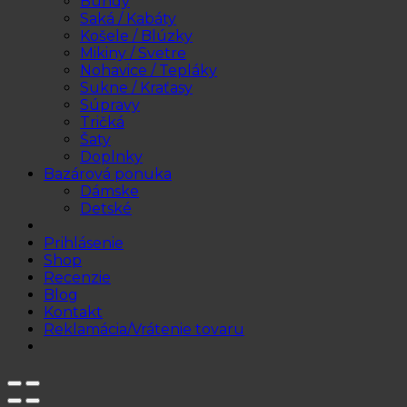
Bundy
Saká / Kabáty
Košele / Blúzky
Mikiny / Svetre
Nohavice / Tepláky
Sukne / Kraťasy
Súpravy
Tričká
Šaty
Doplnky
Bazárová ponuka
Dámske
Detské
Prihlásenie
Shop
Recenzie
Blog
Kontakt
Reklamácia/Vrátenie tovaru