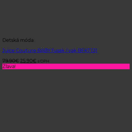
Detská móda
Juice Couture BABY fusak / vak BFKT131
79.90
€
25.90
€
s DPH
Zľava!