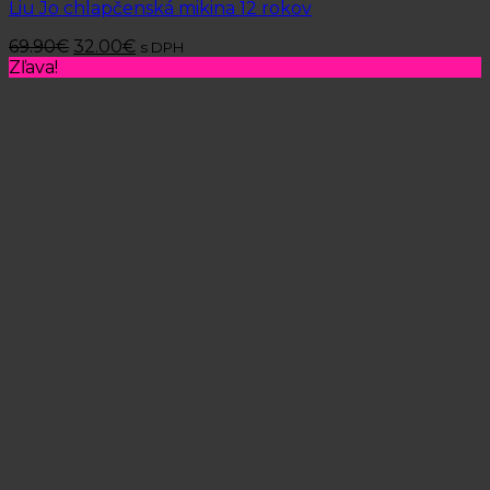
Liu Jo chlapčenská mikina 12 rokov
69.90
€
32.00
€
s DPH
Zľava!