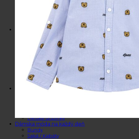
Kozmetické tašky, vône
Šperky
Slnečné okuliare
Hrnčeky a poháre s potlačou
Darčekové poukážky
Pánska móda
Kategórie
Tričká
Plavky
Mikiny a svetre
Bundy
Nohavice a tepláky
Pánska obuv
Spodné prádlo
Pánske doplnky
Detská móda
0 – 3 roky
4-7 rokov
8-13 rokov
14-18 rokov
Detské doplnky
Dámska móda na každý deň
Bundy
Saká / Kabáty