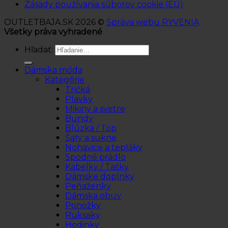
Zásady používania súborov cookie (EÚ)
OUTLETBAJA.SK 2026 ©
Správa webu RYVENIA
Všetky práva vyhradené
Hľadať:
Dámska móda
Kategórie
Tričká
Plavky
Mikiny a svetre
Bundy
Blúzka / Top
Šaty a sukne
Nohavice a tepláky
Spodné prádlo
Kabelky / Tašky
Dámske doplnky
Peňaženky
Dámska obuv
Ponožky
Ruksaky
Hodinky