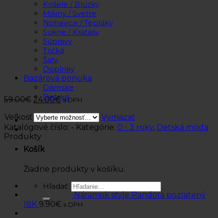
Košele / Blúzky
Mikiny / Svetre
Nohavice / Tepláky
Sukne / Kraťasy
Súpravy
Tričká
Šaty
Doplnky
Bazárová ponuka
Dámske
Detské
59.00
€
24.00
€
s DPH
Veľkosť
Vymazať
Katalógové číslo:
-
Kategórie:
0 - 3 roky
,
Detská móda
Produkty
Košík
Žiadne produkty v košíku.
Hľadať:
Náramok style Pandora pozlatený
18K
9.90
€
s DPH