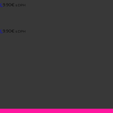
K
9.90
€
s DPH
K
9.90
€
s DPH