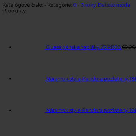
Katalógové číslo:
-
Kategórie:
0 - 3 roky
,
Detská móda
Produkty
Guess pánske tepláky Z2RB03
69.00
Náramok style Pandora pozlatený 18
Náramok style Pandora pozlatený 18