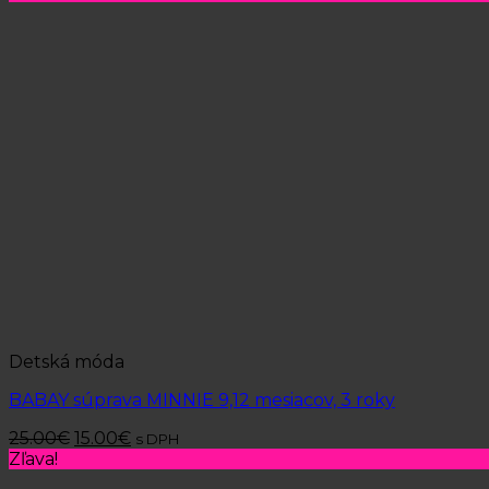
Detská móda
BABAY súprava MINNIE 9,12 mesiacov, 3 roky
25.00
€
15.00
€
s DPH
Zľava!