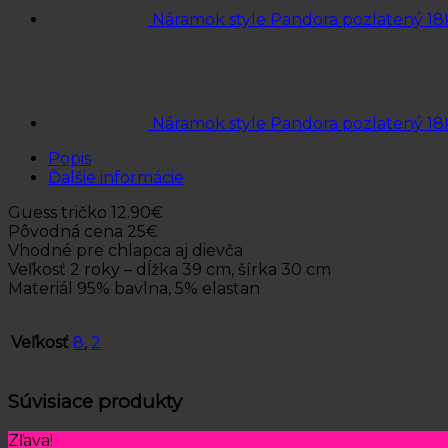
Náramok style Pandora pozlatený 18
Náramok style Pandora pozlatený 18
Popis
Ďalšie informácie
Guess tričko 12.90€
Pôvodná cena 25€
Vhodné pre chlapca aj dievča
Veľkosť 2 roky – dĺžka 39 cm, šírka 30 cm
Materiál 95% bavlna, 5% elastan
Veľkosť
8
,
2
Súvisiace produkty
Zľava!