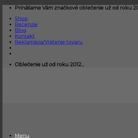
Skip
Prinášame Vám značkové oblečenie už od roku 201
to
Shop
content
Recenzie
Blog
Kontakt
Reklamácia/Vrátenie tovaru
Oblečenie už od roku 2012...
Menu