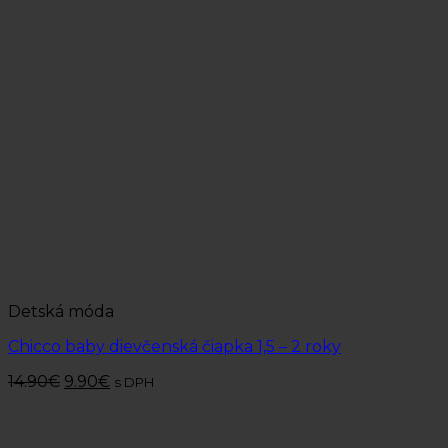
Detská móda
Chicco baby dievčenská čiapka 1,5 – 2 roky
14.90
€
9.90
€
s DPH