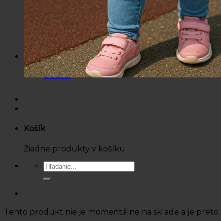
Nohavice / Tepláky
Sukne / Kraťasy
Súpravy
Tričká
Šaty
Doplnky
Bazárová ponuka
Dámske
Detské
Košík
Žiadne produkty v košíku.
Hľadať:
Tento produkt nie je momentálne na sklade a je preto