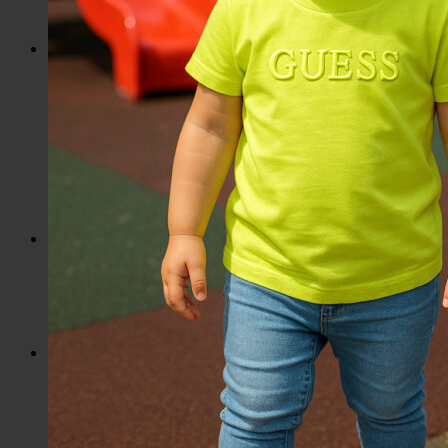
Hrnčeky a poháre s potlačou
Darčekové poukážky
Pánska móda
Kategórie
Tričká
Plavky
Mikiny a svetre
Bundy
Nohavice a tepláky
Pánska obuv
Spodné prádlo
Pánske doplnky
Detská móda
0 – 3 roky
4-7 rokov
8-13 rokov
14-18 rokov
Detské doplnky
Dámska móda na každý deň
Bundy
Saká / Kabáty
Košele / Blúzky
Mikiny / Svetre