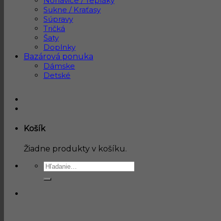
Nohavice / Tepláky
Sukne / Kraťasy
Súpravy
Tričká
Šaty
Doplnky
Bazárová ponuka
Dámske
Detské
Košík
Žiadne produkty v košíku.
Hľadať: