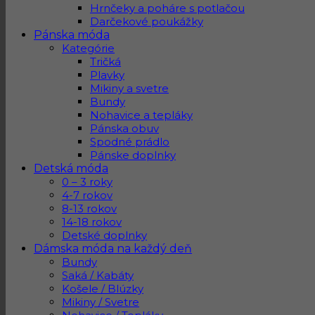
Hrnčeky a poháre s potlačou
Darčekové poukážky
Pánska móda
Kategórie
Tričká
Plavky
Mikiny a svetre
Bundy
Nohavice a tepláky
Pánska obuv
Spodné prádlo
Pánske doplnky
Detská móda
0 – 3 roky
4-7 rokov
8-13 rokov
14-18 rokov
Detské doplnky
Dámska móda na každý deň
Bundy
Saká / Kabáty
Košele / Blúzky
Mikiny / Svetre