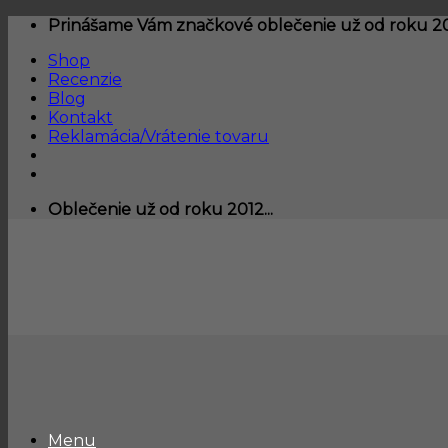
Skip
Prinášame Vám značkové oblečenie už od roku 201
to
Shop
content
Recenzie
Blog
Kontakt
Reklamácia/Vrátenie tovaru
Oblečenie už od roku 2012...
Menu