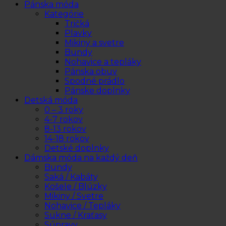
Pánska móda
Kategórie
Tričká
Plavky
Mikiny a svetre
Bundy
Nohavice a tepláky
Pánska obuv
Spodné prádlo
Pánske doplnky
Detská móda
0 – 3 roky
4-7 rokov
8-13 rokov
14-18 rokov
Detské doplnky
Dámska móda na každý deň
Bundy
Saká / Kabáty
Košele / Blúzky
Mikiny / Svetre
Nohavice / Tepláky
Sukne / Kraťasy
Súpravy