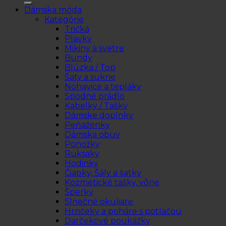
Dámska móda
Kategórie
Tričká
Plavky
Mikiny a svetre
Bundy
Blúzka / Top
Šaty a sukne
Nohavice a tepláky
Spodné prádlo
Kabelky / Tašky
Dámske doplnky
Peňaženky
Dámska obuv
Ponožky
Ruksaky
Hodinky
Čiapky, Šály a šatky
Kozmetické tašky, vône
Šperky
Slnečné okuliare
Hrnčeky a poháre s potlačou
Darčekové poukážky