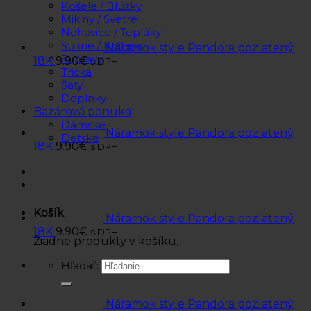
Košele / Blúzky
Mikiny / Svetre
Nohavice / Tepláky
Sukne / Kraťasy
Náramok style Pandora pozlatený
Súpravy
18K
9.90
€
s DPH
Tričká
Šaty
Doplnky
Bazárová ponuka
Dámske
Náramok style Pandora pozlatený
Detské
18K
9.90
€
s DPH
Košík
Náramok style Pandora pozlatený
18K
9.90
€
s DPH
Žiadne produkty v košíku.
Hľadať:
Náramok style Pandora pozlatený