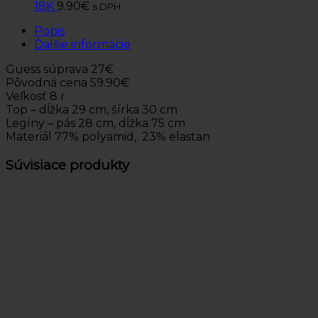
18K
9.90
€
s DPH
Popis
Ďalšie informácie
Guess súprava 27€
Pôvodná cena 59.90€
Veľkosť 8 r.
Top – dĺžka 29 cm, šírka 30 cm
Legíny – pás 28 cm, dĺžka 75 cm
Materiál 77% polyamid, 23% elastan
Súvisiace produkty