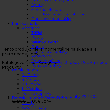
Kozmetické tašky, vône
Šperky
Slnečné okuliare
Hrnčeky a poháre s potlačou
Darčekové poukážky
Pánska móda
Kategórie
Tričká
Plavky
Mikiny a svetre
Bundy
Tento produkt nie je momentálne na sklade a je
Nohavice a tepláky
preto nedostupný.
Pánska obuv
Spodné prádlo
Katalógové číslo:
-
Kategórie:
8-13 rokov
,
Detská móda
Pánske doplnky
Produkty
Detská móda
0 – 3 roky
4-7 rokov
8-13 rokov
14-18 rokov
Detské doplnky
Guess pánske tepláky Z2RB03
Dámska móda na každý deň
69.00
€
29.00
€
s DPH
Bundy
Saká / Kabáty