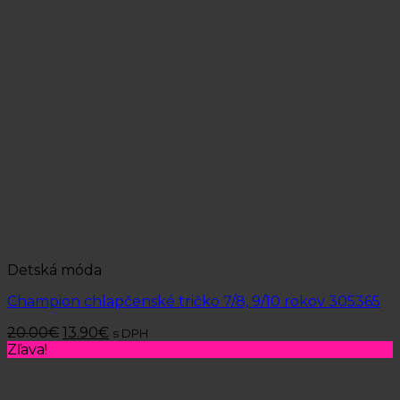
Detská móda
Champion chlapčenské tričko 7/8, 9/10 rokov 305365
20.00
€
13.90
€
s DPH
Zľava!