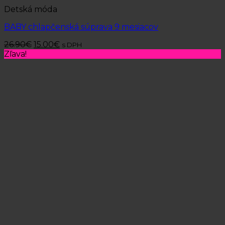
Detská móda
BABY chlapčenská súprava 9 mesiacov
26.90
€
15.00
€
s DPH
Zľava!