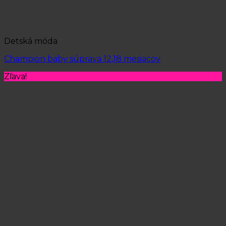
Detská móda
Champion baby súprava 12,18 mesiacov
Zľava!