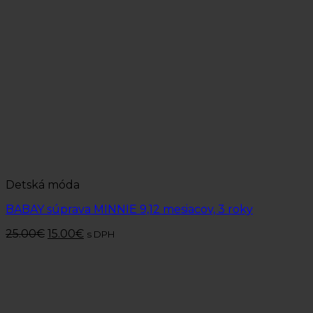
Detská móda
BABAY súprava MINNIE 9,12 mesiacov, 3 roky
25.00
€
15.00
€
s DPH