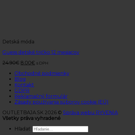
Detská móda
Guess detské tričko 12 mesiacov
24.90
€
8.00
€
s DPH
Obchodné podmienky
Blog
Kontakt
GDPR
Reklamačný formulár
Zásady používania súborov cookie (EÚ)
OUTLETBAJA.SK 2026 ©
Správa webu RYVENIA
Všetky práva vyhradené
Hľadať: