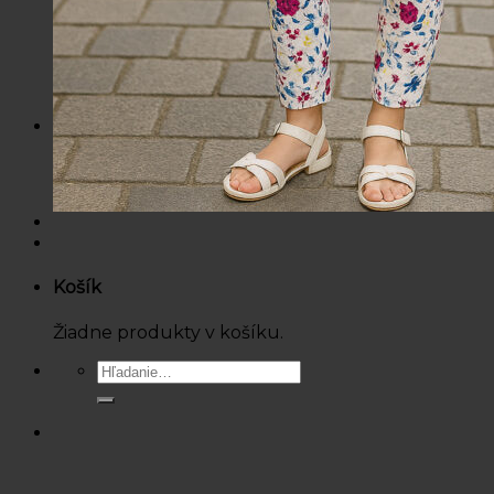
Nohavice / Tepláky
Sukne / Kraťasy
Súpravy
Tričká
Šaty
Doplnky
Bazárová ponuka
Dámske
Detské
Košík
Žiadne produkty v košíku.
Hľadať: