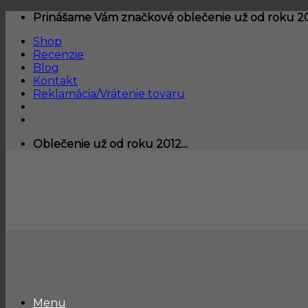
Skip
Prinášame Vám značkové oblečenie už od roku 201
to
Shop
content
Recenzie
Blog
Kontakt
Reklamácia/Vrátenie tovaru
Oblečenie už od roku 2012...
Menu