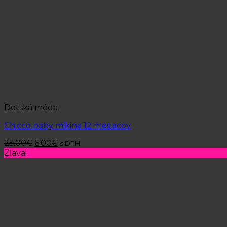
Detská móda
Chicco baby mikina 12 mesiacov
25.00
€
6.00
€
s DPH
Zľava!