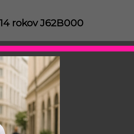
 14 rokov J62B000