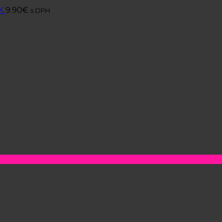
K
9.90
€
s DPH