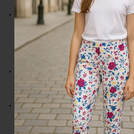
Hrnčeky a poháre s potlačou
Darčekové poukážky
Pánska móda
Kategórie
Tričká
Plavky
Mikiny a svetre
Bundy
Nohavice a tepláky
Pánska obuv
Spodné prádlo
Pánske doplnky
Detská móda
0 – 3 roky
4-7 rokov
8-13 rokov
14-18 rokov
Detské doplnky
Dámska móda na každý deň
Bundy
Saká / Kabáty
Košele / Blúzky
Mikiny / Svetre