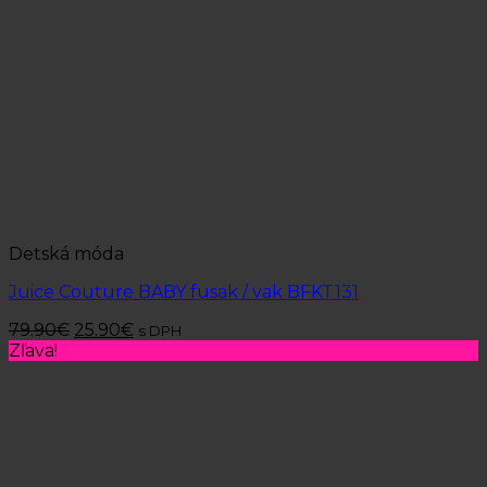
Detská móda
Juice Couture BABY fusak / vak BFKT131
79.90
€
25.90
€
s DPH
Zľava!