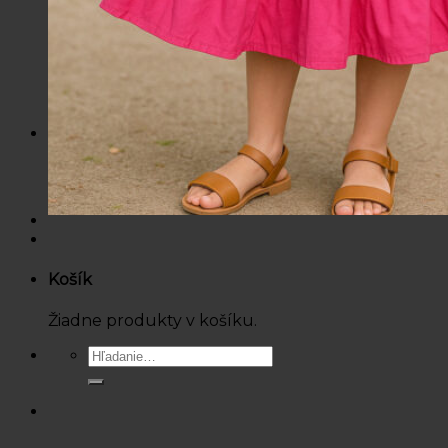
Mikiny / Svetre
Nohavice / Tepláky
Sukne / Kraťasy
Súpravy
Tričká
Šaty
Doplnky
Bazárová ponuka
Dámske
Detské
Košík
Žiadne produkty v košíku.
Hľadať: