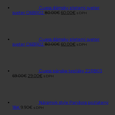
Guess dámsky pletený sveter
sveter O6BR02
80.00
€
60.00
€
s DPH
Guess dámsky pletený sveter
sveter O6BR02
80.00
€
60.00
€
s DPH
Guess pánske tepláky Z2RB03
69.00
€
29.00
€
s DPH
Náramok style Pandora pozlatený
18K
9.90
€
s DPH