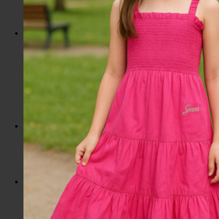
Slnečné okuliare
Hrnčeky a poháre s potlačou
Darčekové poukážky
Pánska móda
Kategórie
Tričká
Plavky
Mikiny a svetre
Bundy
Nohavice a tepláky
Pánska obuv
Spodné prádlo
Pánske doplnky
Detská móda
0 – 3 roky
4-7 rokov
8-13 rokov
14-18 rokov
Detské doplnky
Dámska móda na každý deň
Bundy
Saká / Kabáty
Košele / Blúzky