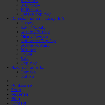
4-7 rokov
8-13 rokov
14-18 rokov
Detské doplnky
Dámska móda na každý deň
Bundy
Saká / Kabáty
Košele / Blúzky
Mikiny / Svetre
Nohavice / Tepláky
Sukne / Kraťasy
Súpravy
Tričká
Šaty
Doplnky
Bazárová ponuka
Dámske
Detské
Prihlásenie
Shop
Recenzie
Blog
Kontakt