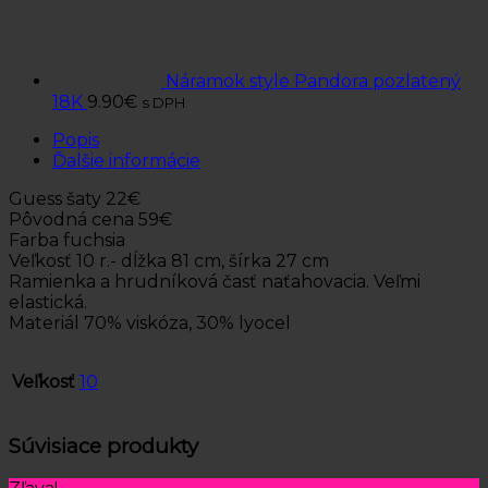
Náramok style Pandora pozlatený
18K
9.90
€
s DPH
Popis
Ďalšie informácie
Guess šaty 22€
Pôvodná cena 59€
Farba fuchsia
Veľkosť 10 r.- dĺžka 81 cm, šírka 27 cm
Ramienka a hrudníková časť naťahovacia. Veľmi
elastická.
Materiál 70% viskóza, 30% lyocel
Veľkosť
10
Súvisiace produkty