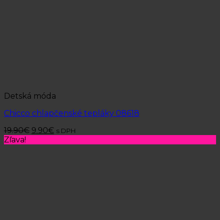
Detská móda
Chicco chlapčenské tepláky 08618
19.90
€
9.90
€
s DPH
Zľava!