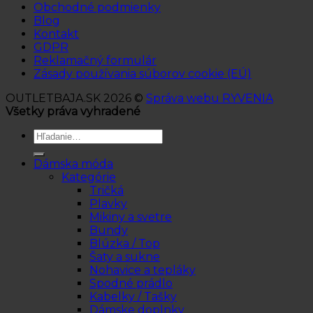
Obchodné podmienky
Blog
Kontakt
GDPR
Reklamačný formulár
Zásady používania súborov cookie (EÚ)
OUTLETBAJA.SK 2026 ©
Správa webu RYVENIA
Všetky práva vyhradené
Hľadať:
Dámska móda
Kategórie
Tričká
Plavky
Mikiny a svetre
Bundy
Blúzka / Top
Šaty a sukne
Nohavice a tepláky
Spodné prádlo
Kabelky / Tašky
Dámske doplnky