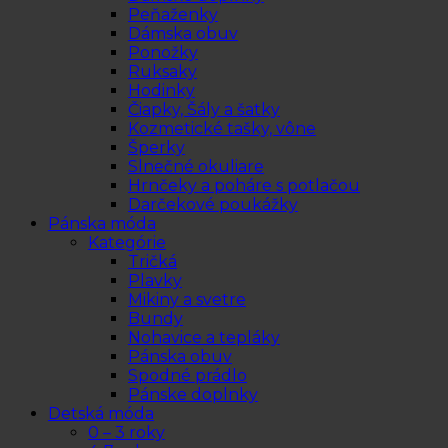
Peňaženky
Dámska obuv
Ponožky
Ruksaky
Hodinky
Čiapky, Šály a šatky
Kozmetické tašky, vône
Šperky
Slnečné okuliare
Hrnčeky a poháre s potlačou
Darčekové poukážky
Pánska móda
Kategórie
Tričká
Plavky
Mikiny a svetre
Bundy
Nohavice a tepláky
Pánska obuv
Spodné prádlo
Pánske doplnky
Detská móda
0 – 3 roky