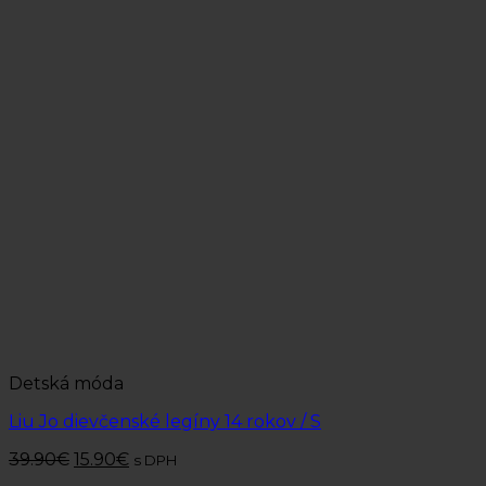
Detská móda
Liu Jo dievčenské legíny 14 rokov / S
39.90
€
15.90
€
s DPH