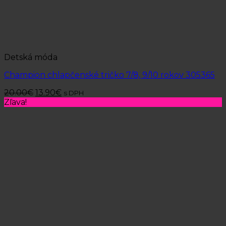
Detská móda
Champion chlapčenské tričko 7/8, 9/10 rokov 305365
20.00
€
13.90
€
s DPH
Zľava!