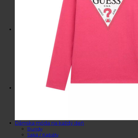
Kozmetické tašky, vône
Šperky
Slnečné okuliare
Hrnčeky a poháre s potlačou
Darčekové poukážky
Pánska móda
Kategórie
Tričká
Plavky
Mikiny a svetre
Bundy
Nohavice a tepláky
Pánska obuv
Spodné prádlo
Pánske doplnky
Detská móda
0 – 3 roky
4-7 rokov
8-13 rokov
14-18 rokov
Detské doplnky
Dámska móda na každý deň
Bundy
Saká / Kabáty