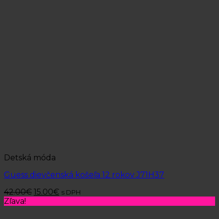
Detská móda
Guess dievčenská košeľa 12 rokov J71H37
42.00
€
15.00
€
s DPH
Zľava!