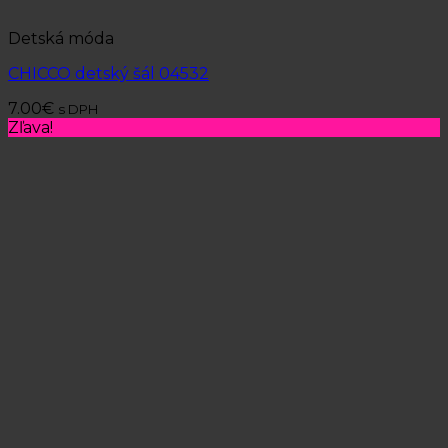
Detská móda
CHICCO detský šál 04532
7.00
€
s DPH
Zľava!