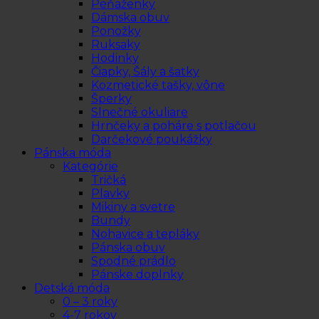
Peňaženky
Dámska obuv
Ponožky
Ruksaky
Hodinky
Čiapky, Šály a šatky
Kozmetické tašky, vône
Šperky
Slnečné okuliare
Hrnčeky a poháre s potlačou
Darčekové poukážky
Pánska móda
Kategórie
Tričká
Plavky
Mikiny a svetre
Bundy
Nohavice a tepláky
Pánska obuv
Spodné prádlo
Pánske doplnky
Detská móda
0 – 3 roky
4-7 rokov