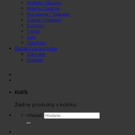
Košele / Blúzky
Mikiny / Svetre
Nohavice / Tepláky
Sukne / Kraťasy
Súpravy
Tričká
Šaty
Doplnky
Bazárová ponuka
Dámske
Detské
Košík
Žiadne produkty v košíku.
Hľadať: