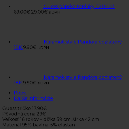
Guess pánske tepláky Z2RB03
69.00
€
29.00
€
s DPH
Náramok style Pandora pozlatený
18K
9.90
€
s DPH
Náramok style Pandora pozlatený
18K
9.90
€
s DPH
Popis
Ďalšie informácie
Guess tričko 17.90€
Pôvodná cena 29€
Veľkosť 16 rokov – dĺžka 59 cm, šírka 42 cm
Materiál 95% bavlna, 5% elastan