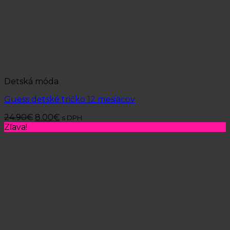
Detská móda
Guess detské tričko 12 mesiacov
24.90
€
8.00
€
s DPH
Zľava!