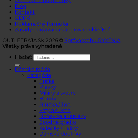
Obchodné podmienky
Blog
Kontakt
GDPR
Reklamačný formulár
Zásady používania súborov cookie (EÚ)
OUTLETBAJA.SK 2026 ©
Správa webu RYVENIA
Všetky práva vyhradené
Hľadať:
Dámska móda
Kategórie
Tričká
Plavky
Mikiny a svetre
Bundy
Blúzka / Top
Šaty a sukne
Nohavice a tepláky
Spodné prádlo
Kabelky / Tašky
Dámske doplnky