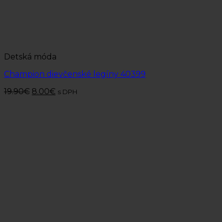
Detská móda
Champion dievčenské legíny 40399
19.90
€
8.00
€
s DPH