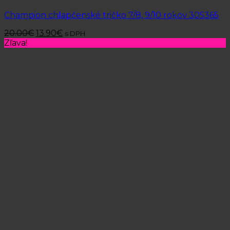
Champion chlapčenské tričko 7/8, 9/10 rokov 305365
20.00
€
13.90
€
s DPH
Zľava!