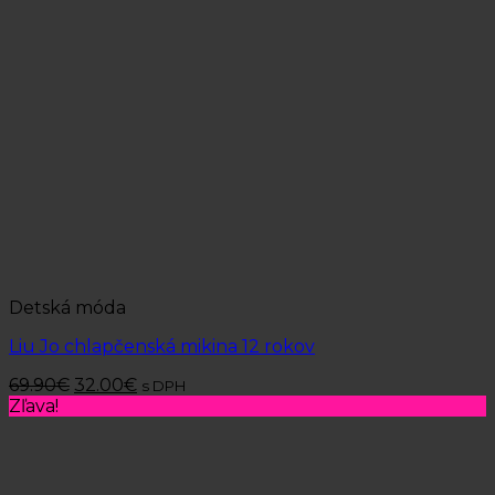
Detská móda
Liu Jo chlapčenská mikina 12 rokov
69.90
€
32.00
€
s DPH
Zľava!