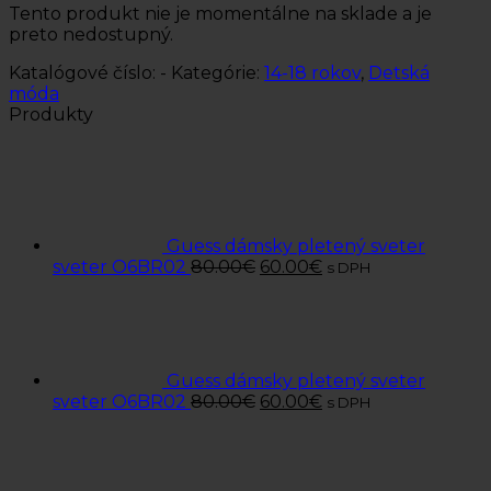
Tento produkt nie je momentálne na sklade a je
preto nedostupný.
Katalógové číslo:
-
Kategórie:
14-18 rokov
,
Detská
móda
Produkty
Guess dámsky pletený sveter
sveter O6BR02
80.00
€
60.00
€
s DPH
Guess dámsky pletený sveter
sveter O6BR02
80.00
€
60.00
€
s DPH