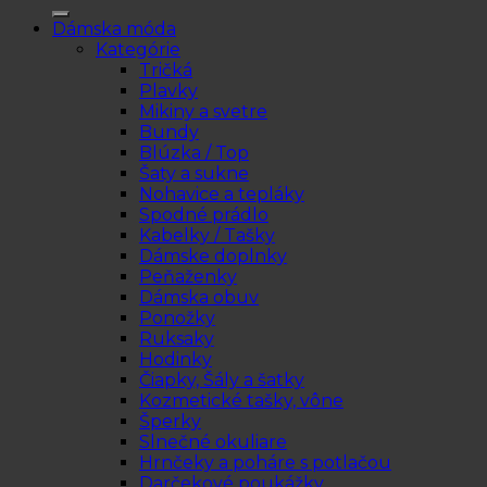
Dámska móda
Kategórie
Tričká
Plavky
Mikiny a svetre
Bundy
Blúzka / Top
Šaty a sukne
Nohavice a tepláky
Spodné prádlo
Kabelky / Tašky
Dámske doplnky
Peňaženky
Dámska obuv
Ponožky
Ruksaky
Hodinky
Čiapky, Šály a šatky
Kozmetické tašky, vône
Šperky
Slnečné okuliare
Hrnčeky a poháre s potlačou
Darčekové poukážky