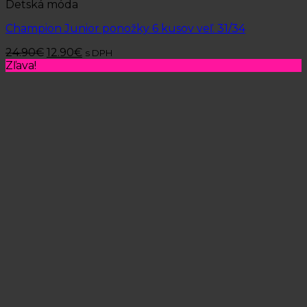
Detská móda
Champion Junior ponožky 6 kusov veľ. 31/34
24.90
€
12.90
€
s DPH
Zľava!