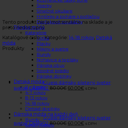
Kozmetické tašky, vône
Šperky
Slnečné okuliare
Hrnčeky a poháre s potlačou
Darčekové poukážky
Tento produkt nie je momentálne na sklade a je
Pánska móda
preto nedostupný.
Kategórie
Katalógové číslo:
-
Kategórie:
14-18 rokov
,
Detská
Tričká
móda
Plavky
Produkty
Mikiny a svetre
Bundy
Nohavice a tepláky
Pánska obuv
Spodné prádlo
Pánske doplnky
Detská móda
Guess dámsky pletený sveter
0 – 3 roky
sveter O6BR02
80.00
€
60.00
€
s DPH
4-7 rokov
8-13 rokov
14-18 rokov
Detské doplnky
Dámska móda na každý deň
Guess dámsky pletený sveter
Bundy
sveter O6BR02
80.00
€
60.00
€
s DPH
Saká / Kabáty