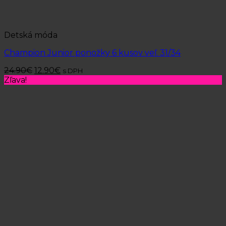
Detská móda
Champion Junior ponožky 6 kusov veľ. 31/34
24.90
€
12.90
€
s DPH
Zľava!