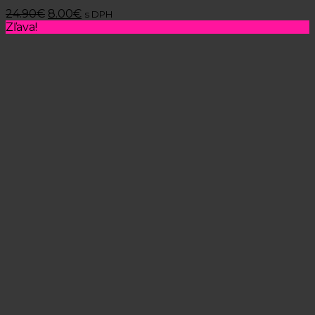
24.90
€
8.00
€
s DPH
Zľava!