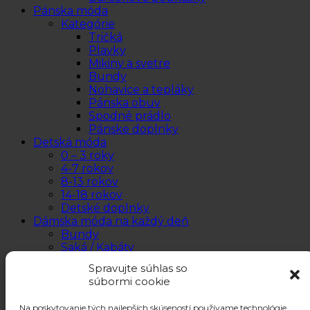
Pánska móda
Kategórie
Tričká
Plavky
Mikiny a svetre
Bundy
Nohavice a tepláky
Pánska obuv
Spodné prádlo
Pánske doplnky
Detská móda
0 – 3 roky
4-7 rokov
8-13 rokov
14-18 rokov
Detské doplnky
Dámska móda na každý deň
Bundy
Saká / Kabáty
Košele / Blúzky
Spravujte súhlas so
Mikiny / Svetre
súbormi cookie
Nohavice / Tepláky
Sukne / Kraťasy
Na poskytovanie tých najlepších skúseností používame technológie,