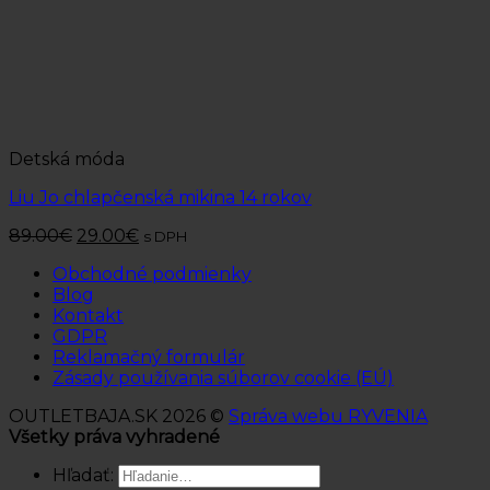
Detská móda
Liu Jo chlapčenská mikina 14 rokov
89.00
€
29.00
€
s DPH
Obchodné podmienky
Blog
Kontakt
GDPR
Reklamačný formulár
Zásady používania súborov cookie (EÚ)
OUTLETBAJA.SK 2026 ©
Správa webu RYVENIA
Všetky práva vyhradené
Hľadať: