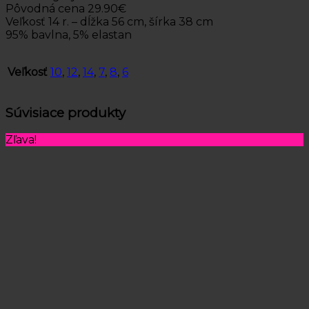
Pôvodná cena 29.90€
Veľkosť 14 r. – dĺžka 56 cm, šírka 38 cm
95% bavlna, 5% elastan
Veľkosť
10
,
12
,
14
,
7
,
8
,
6
Súvisiace produkty
Zľava!