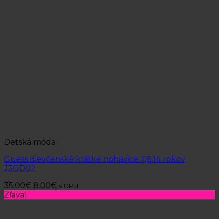
Detská móda
Guess dievčenské krátke nohavice 7,8,14 rokov
J3GD02
35.00
€
8.00
€
s DPH
Zľava!