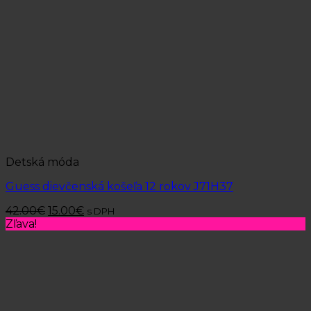
Detská móda
Guess dievčenská košeľa 12 rokov J71H37
42.00
€
15.00
€
s DPH
Zľava!