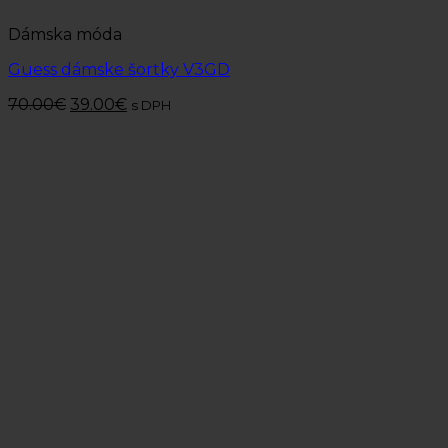
Dámska móda
Guess dámske šortky V3GD
70.00
€
39.00
€
s DPH