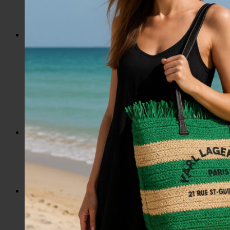
Slnečné okuliare
Hrnčeky a poháre s potlačou
Darčekové poukážky
Pánska móda
Kategórie
Tričká
Plavky
Mikiny a svetre
Bundy
Nohavice a tepláky
Pánska obuv
Spodné prádlo
Pánske doplnky
Detská móda
0 – 3 roky
4-7 rokov
8-13 rokov
14-18 rokov
Detské doplnky
Dámska móda na každý deň
Bundy
Saká / Kabáty
Košele / Blúzky