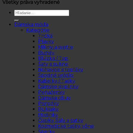
Všetky práva vyhradené
Hľadať:
Dámska móda
Kategórie
Tričká
Plavky
Mikiny a svetre
Bundy
Blúzka / Top
Šaty a sukne
Nohavice a tepláky
Spodné prádlo
Kabelky / Tašky
Dámske doplnky
Peňaženky
Dámska obuv
Ponožky
Ruksaky
Hodinky
Čiapky, Šály a šatky
Kozmetické tašky, vône
Šperky