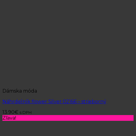
Dámska móda
Náhrdelník flower Silver 02166 – strieborný
13.90
€
s DPH
Zľava!