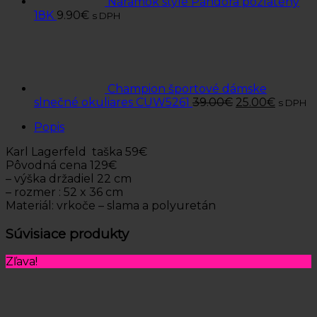
Náramok style Pandora pozlatený
18K
9.90
€
s DPH
Champion športové dámske
slnečné okuliares CUW5261
39.00
€
25.00
€
s DPH
Popis
Karl Lagerfeld taška 59€
Pôvodná cena 129€
– výška držadiel 22 cm
– rozmer : 52 x 36 cm
Materiál: vrkoče – slama a polyuretán
Súvisiace produkty
Zľava!