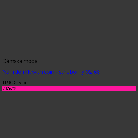
Dámska móda
Náhrdelník with coin – strieborný 02166
11.90
€
s DPH
Zľava!