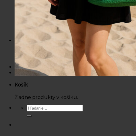
Mikiny / Svetre
Nohavice / Tepláky
Sukne / Kraťasy
Súpravy
Tričká
Šaty
Doplnky
Bazárová ponuka
Dámske
Detské
Košík
Žiadne produkty v košíku.
Hľadať: