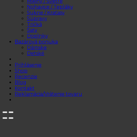
Mikiny / Svetre
Nohavice / Tepláky
Sukne / Kraťasy
Súpravy
Tričká
Šaty
Doplnky
Bazárová ponuka
Dámske
Detské
Prihlásenie
Shop
Recenzie
Blog
Kontakt
Reklamácia/Vrátenie tovaru