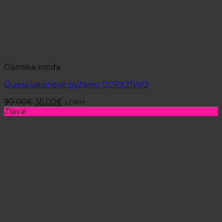
Dámska móda
Guess saténové pyžamo O2RX21WO
90.00
€
35.00
€
s DPH
Zľava!