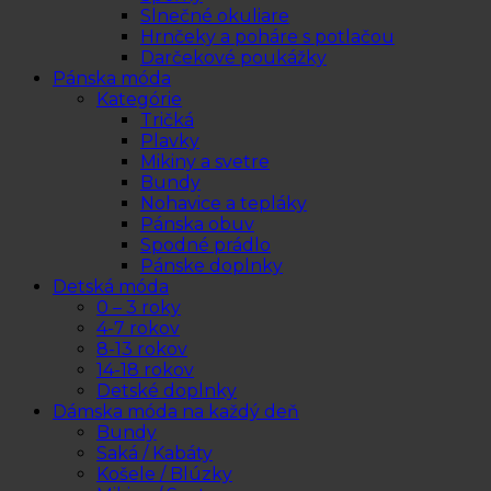
Slnečné okuliare
Hrnčeky a poháre s potlačou
Darčekové poukážky
Pánska móda
Kategórie
Tričká
Plavky
Mikiny a svetre
Bundy
Nohavice a tepláky
Pánska obuv
Spodné prádlo
Pánske doplnky
Detská móda
0 – 3 roky
4-7 rokov
8-13 rokov
14-18 rokov
Detské doplnky
Dámska móda na každý deň
Bundy
Saká / Kabáty
Košele / Blúzky