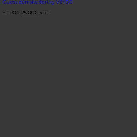
Guess dámske šortky V2YD0
60.00
€
25.00
€
s DPH