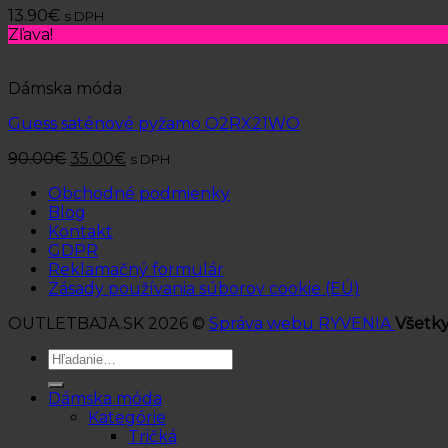
13.90
€
s DPH
Zľava!
Dámska móda
Guess saténové pyžamo O2RX21WO
90.00
€
35.00
€
s DPH
Obchodné podmienky
Blog
Kontakt
GDPR
Reklamačný formulár
Zásady používania súborov cookie (EÚ)
OUTLETBAJA.SK 2026 ©
Správa webu RYVENIA
Všetky
Hľadať:
Dámska móda
Kategórie
Tričká