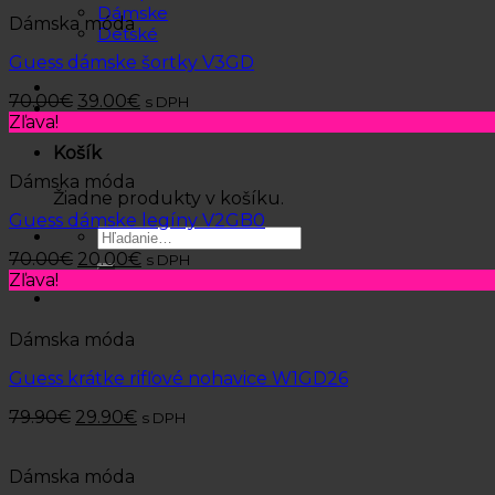
Dámske
Dámska móda
Detské
Guess dámske šortky V3GD
70.00
€
39.00
€
s DPH
Zľava!
Košík
Dámska móda
Žiadne produkty v košíku.
Guess dámske legíny V2GB0
Hľadať:
70.00
€
20.00
€
s DPH
Zľava!
Dámska móda
Guess krátke rifľové nohavice W1GD26
79.90
€
29.90
€
s DPH
Dámska móda