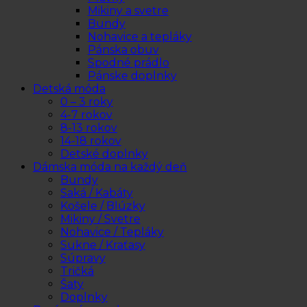
Mikiny a svetre
Bundy
Nohavice a tepláky
Pánska obuv
Spodné prádlo
Pánske doplnky
Detská móda
0 – 3 roky
4-7 rokov
8-13 rokov
14-18 rokov
Detské doplnky
Dámska móda na každý deň
Bundy
Saká / Kabáty
Košele / Blúzky
Mikiny / Svetre
Nohavice / Tepláky
Sukne / Kraťasy
Súpravy
Tričká
Šaty
Doplnky