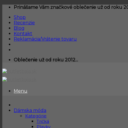
Skip
Prinášame Vám značkové oblečenie už od roku 201
to
Shop
content
Recenzie
Blog
Kontakt
Reklamácia/Vrátenie tovaru
Oblečenie už od roku 2012...
Menu
Dámska móda
Kategórie
Tričká
Plavky