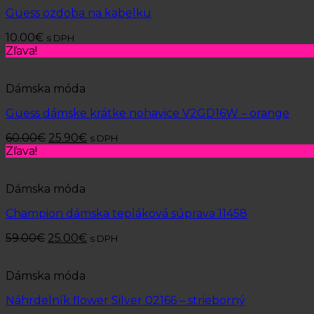
Guess ozdoba na kabelku
10.00
€
s DPH
Zľava!
Dámska móda
Guess dámske krátke nohavice V2GD16W – orange
60.00
€
25.90
€
s DPH
Zľava!
Dámska móda
Champion dámska tepláková súprava 11458
59.00
€
25.00
€
s DPH
Dámska móda
Náhrdelník flower Silver 02166 – strieborný