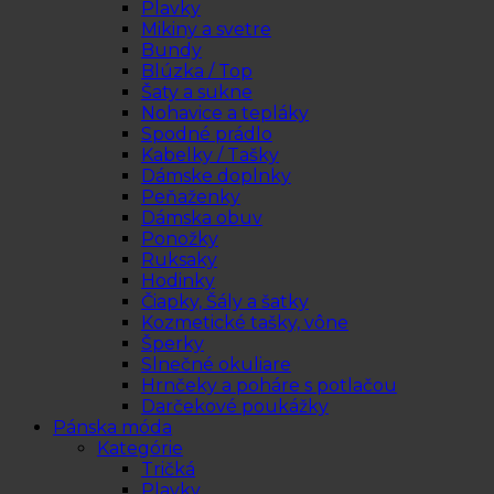
Plavky
Mikiny a svetre
Bundy
Blúzka / Top
Šaty a sukne
Nohavice a tepláky
Spodné prádlo
Kabelky / Tašky
Dámske doplnky
Peňaženky
Dámska obuv
Ponožky
Ruksaky
Hodinky
Čiapky, Šály a šatky
Kozmetické tašky, vône
Šperky
Slnečné okuliare
Hrnčeky a poháre s potlačou
Darčekové poukážky
Pánska móda
Kategórie
Tričká
Plavky