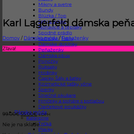
Mikiny a svetre
Bundy
Blúzka / Top
Karl Lagerfeld dámska pe
Šaty a sukne
Nohavice a tepláky
Spodné prádlo
Domov
/
Dámska móda
/
Peňaženky
Kabelky / Tašky
Dámske doplnky
Zľava!
Peňaženky
Dámska obuv
Ponožky
Ruksaky
Hodinky
Čiapky, Šály a šatky
Kozmetické tašky, vône
Šperky
Slnečné okuliare
Hrnčeky a poháre s potlačou
Darčekové poukážky
Pánska móda
99.00
€
55.00
€
s DPH
Kategórie
Tričká
Nie je na sklade
Plavky