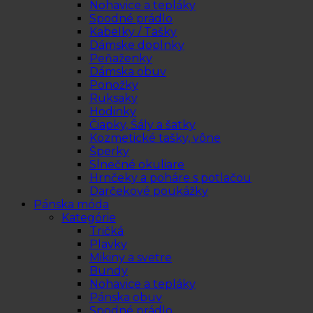
Nohavice a tepláky
Spodné prádlo
Kabelky / Tašky
Dámske doplnky
Peňaženky
Dámska obuv
Ponožky
Ruksaky
Hodinky
Čiapky, Šály a šatky
Kozmetické tašky, vône
Šperky
Slnečné okuliare
Hrnčeky a poháre s potlačou
Darčekové poukážky
Pánska móda
Kategórie
Tričká
Plavky
Mikiny a svetre
Bundy
Nohavice a tepláky
Pánska obuv
Spodné prádlo