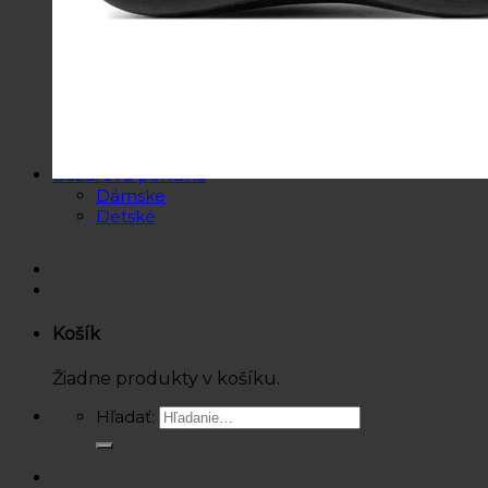
Košele / Blúzky
Mikiny / Svetre
Nohavice / Tepláky
Sukne / Kraťasy
Súpravy
Tričká
Šaty
Doplnky
Bazárová ponuka
Dámske
Detské
Košík
Žiadne produkty v košíku.
Hľadať: