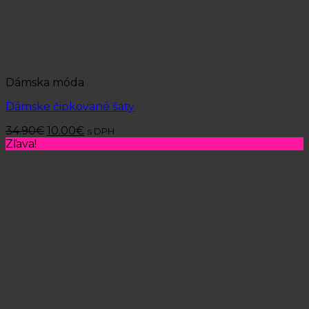
Dámska móda
Dámske čipkované šaty
34.90
€
10.00
€
s DPH
Zľava!