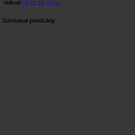
Veľkosť
36
,
37
,
38
,
39
,
40
Súvisiace produkty