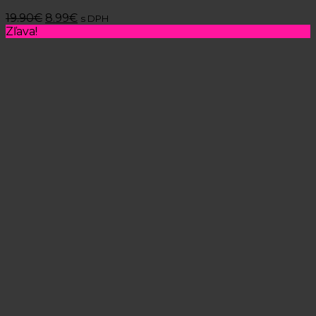
19.90
€
8.99
€
s DPH
Zľava!