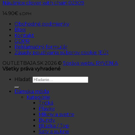
Náušnice clover with chain 02909
14.90
€
s DPH
Obchodné podmienky
Blog
Kontakt
GDPR
Reklamačný formulár
Zásady používania súborov cookie (EÚ)
OUTLETBAJA.SK 2026 ©
Správa webu RYVENIA
Všetky práva vyhradené
Hľadať:
Dámska móda
Kategórie
Tričká
Plavky
Mikiny a svetre
Bundy
Blúzka / Top
Šaty a sukne