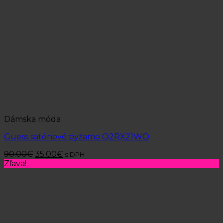
Dámska móda
Guess saténové pyžamo O2RX21WO
90.00
€
35.00
€
s DPH
Zľava!