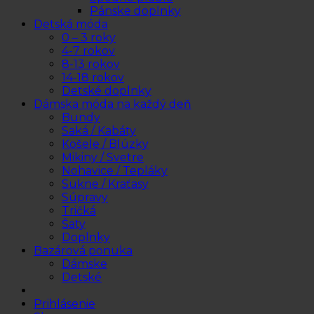
Pánske doplnky
Detská móda
0 – 3 roky
4-7 rokov
8-13 rokov
14-18 rokov
Detské doplnky
Dámska móda na každý deň
Bundy
Saká / Kabáty
Košele / Blúzky
Mikiny / Svetre
Nohavice / Tepláky
Sukne / Kraťasy
Súpravy
Tričká
Šaty
Doplnky
Bazárová ponuka
Dámske
Detské
Prihlásenie