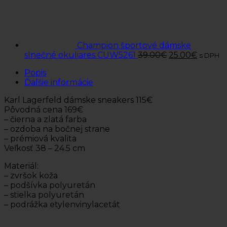
Champion športové dámske
slnečné okuliares CUW5261
39.00
€
25.00
€
s DPH
Popis
Ďalšie informácie
Karl Lagerfeld dámske sneakers 115€
Pôvodná cena 169€
– čierna a zlatá farba
– ozdoba na bočnej strane
– prémiová kvalita
Veľkosť 38 – 24.5 cm
Materiál:
– zvršok koža
– podšívka polyuretán
– stielka polyuretán
– podrážka etylenvinylacetát