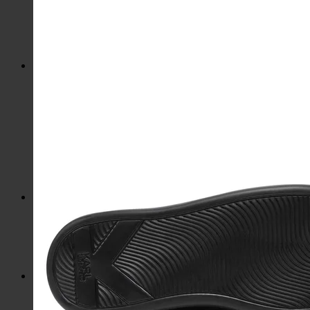
Kozmetické tašky, vône
Šperky
Slnečné okuliare
Hrnčeky a poháre s potlačou
Darčekové poukážky
Pánska móda
Kategórie
Tričká
Plavky
Mikiny a svetre
Bundy
Nohavice a tepláky
Pánska obuv
Spodné prádlo
Pánske doplnky
Detská móda
0 – 3 roky
4-7 rokov
8-13 rokov
14-18 rokov
Detské doplnky
Dámska móda na každý deň
Bundy
Saká / Kabáty