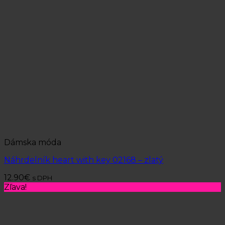
Dámska móda
Náhrdelník heart with key 02168 – zlatý
12.90
€
s DPH
Zľava!