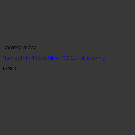
Dámska móda
Náhrdelník flower Silver 02166 – strieborný
13.90
€
s DPH