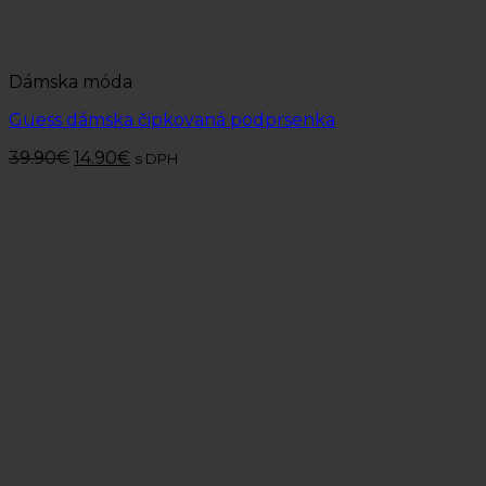
Dámska móda
Guess dámska čipkovaná podprsenka
39.90
€
14.90
€
s DPH