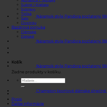
Nohavice / Tepláky
Sukne / Kraťasy
Súpravy
Tričká
Náramok style Pandora pozlatený 18
Šaty
Doplnky
Bazárová ponuka
Dámske
Detské
Náramok style Pandora pozlatený 18
Košík
Náramok style Pandora pozlatený 18
Žiadne produkty v košíku.
Hľadať:
Champion športové dámske slnečné
Popis
Ďalšie informácie