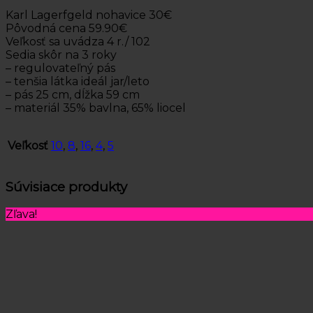
Karl Lagerfgeld nohavice 30€
Pôvodná cena 59.90€
Veľkosť sa uvádza 4 r./ 102
Sedia skôr na 3 roky
– regulovateľný pás
– tenšia látka ideál jar/leto
– pás 25 cm, dĺžka 59 cm
– materiál 35% bavlna, 65% liocel
Veľkosť
10
,
8
,
16
,
4
,
5
Súvisiace produkty
Zľava!