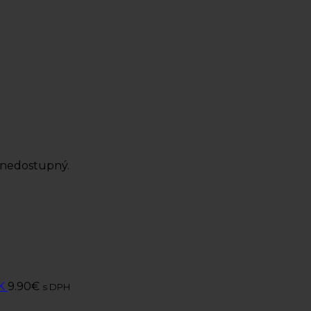
 nedostupný.
K
9.90
€
s DPH