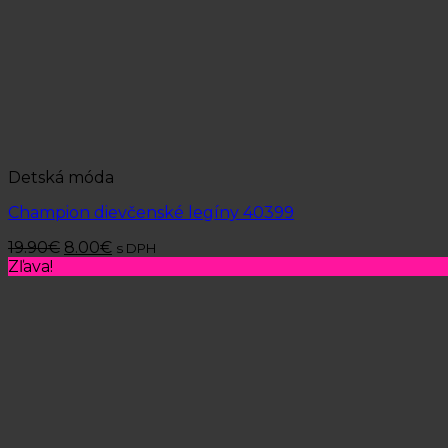
Detská móda
Champion dievčenské legíny 40399
19.90
€
8.00
€
s DPH
Zľava!