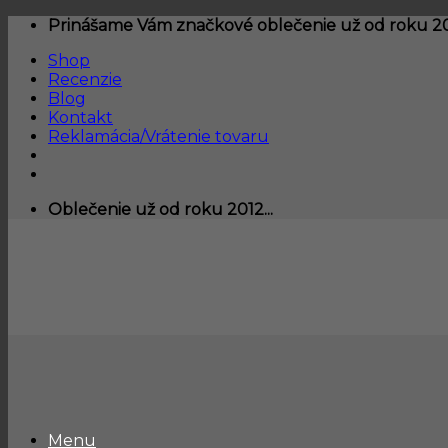
Skip
Prinášame Vám značkové oblečenie už od roku 201
to
Shop
content
Recenzie
Blog
Kontakt
Reklamácia/Vrátenie tovaru
Oblečenie už od roku 2012...
Menu