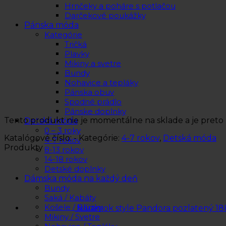
Hrnčeky a poháre s potlačou
Darčekové poukážky
Pánska móda
Kategórie
Tričká
Plavky
Mikiny a svetre
Bundy
Nohavice a tepláky
Pánska obuv
Spodné prádlo
Pánske doplnky
Tento produkt nie je momentálne na sklade a je preto
Detská móda
0 – 3 roky
Katalógové číslo:
-
Kategórie:
4-7 rokov
,
Detská móda
4-7 rokov
Produkty
8-13 rokov
14-18 rokov
Detské doplnky
Dámska móda na každý deň
Bundy
Saká / Kabáty
Košele / Blúzky
Náramok style Pandora pozlatený 18
Mikiny / Svetre