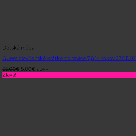
Detská móda
Guess dievčenské krátke nohavice 7,8,14 rokov J3GD02
35.00
€
8.00
€
s DPH
Zľava!