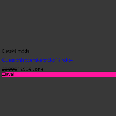
Detská móda
Guess chlapčenské tričko 14 rokov
28.00
€
14.90
€
s DPH
Zľava!