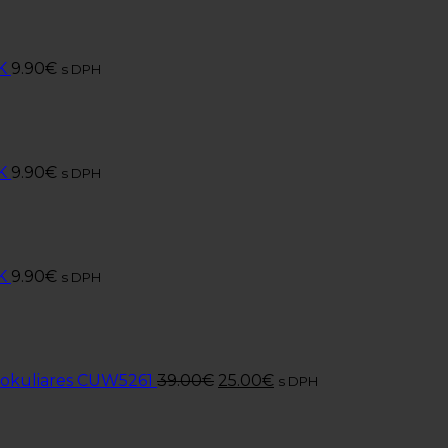
K
9.90
€
s DPH
K
9.90
€
s DPH
K
9.90
€
s DPH
 okuliares CUW5261
39.00
€
25.00
€
s DPH