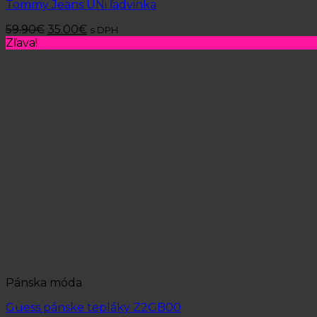
Tommy Jeans UNi ľadvinka
59.90
€
35.00
€
s DPH
Zľava!
Pánska móda
Guess pánske tepláky Z2GB00