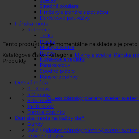
Šperky
Slnečné okuliare
Hrnčeky a poháre s potlačou
Darčekové poukážky
Pánska móda
Kategórie
Tričká
Plavky
Tento produkt nie je momentálne na sklade a je preto
Mikiny a svetre
Bundy
Katalógové číslo:
-
Kategórie:
Mikiny a svetre
,
Pánska m
Nohavice a tepláky
Produkty
Pánska obuv
Spodné prádlo
Pánske doplnky
Detská móda
0 – 3 roky
4-7 rokov
Guess dámsky pletený sveter svete
8-13 rokov
14-18 rokov
Detské doplnky
Dámska móda na každý deň
Bundy
Saká / Kabáty
Guess dámsky pletený sveter svete
Košele / Blúzky