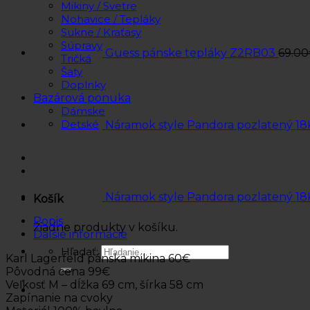
Mikiny / Svetre
Nohavice / Tepláky
Sukne / Kraťasy
Súpravy
Guess pánske tepláky Z2RB03
69.00
Tričká
Šaty
Doplnky
Bazárová ponuka
Dámske
Detské
Náramok style Pandora pozlatený 18
Náramok style Pandora pozlatený 18
Košík
Popis
Žiadne produkty v košíku.
Ďalšie informácie
Hľadať:
Karl Lagerfeld pánska mikina 60€
Pôvodná cena 99€
Veľkosť M – dĺžka 69 cm, šírka 58 cm
Zapínanie na cvoky