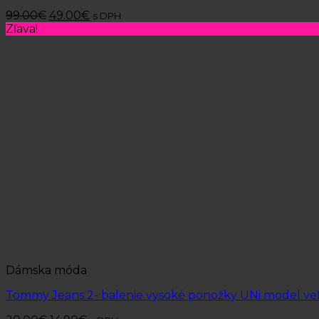
99.00
€
49.00
€
s DPH
Zľava!
Dámska móda
Tommy Jeans 2- balenie vysoké ponožky UNi model veľ