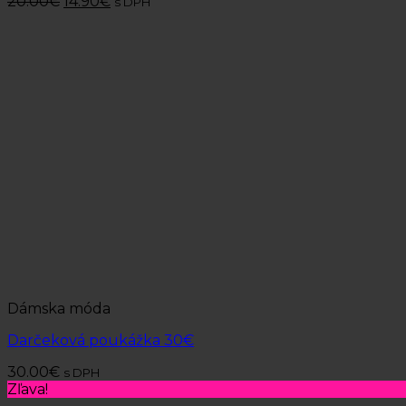
20.00
€
14.90
€
s DPH
Dámska móda
Darčeková poukážka 30€
30.00
€
s DPH
Zľava!