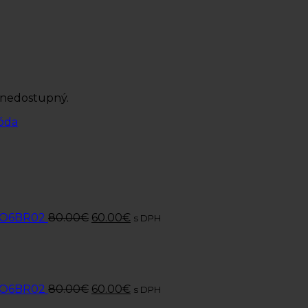
 nedostupný.
óda
r O6BR02
80.00
€
60.00
€
s DPH
r O6BR02
80.00
€
60.00
€
s DPH