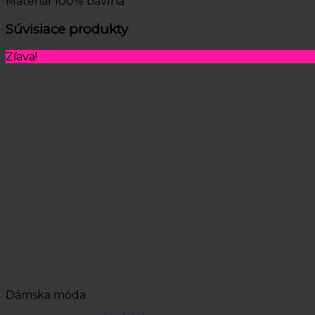
Materiál 100% bavlna
Súvisiace produkty
Zľava!
Dámska móda