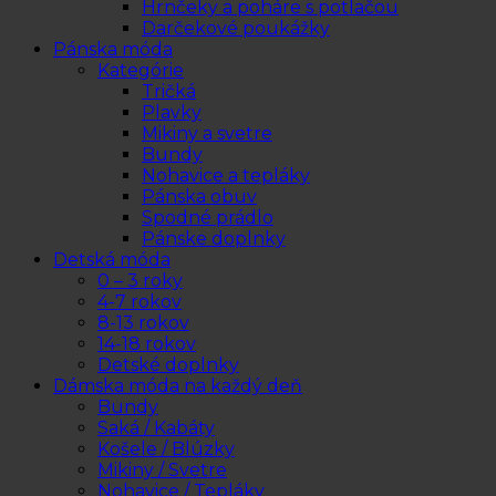
Hrnčeky a poháre s potlačou
Darčekové poukážky
Pánska móda
Kategórie
Tričká
Plavky
Mikiny a svetre
Bundy
Nohavice a tepláky
Pánska obuv
Spodné prádlo
Pánske doplnky
Detská móda
0 – 3 roky
4-7 rokov
8-13 rokov
14-18 rokov
Detské doplnky
Dámska móda na každý deň
Bundy
Saká / Kabáty
Košele / Blúzky
Mikiny / Svetre
Nohavice / Tepláky