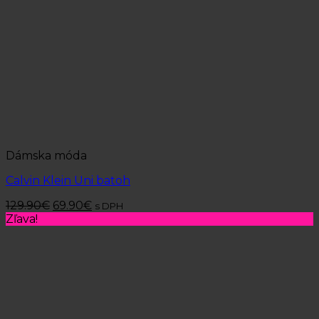
Dámska móda
Calvin Klein Uni batoh
129.90
€
69.90
€
s DPH
Zľava!