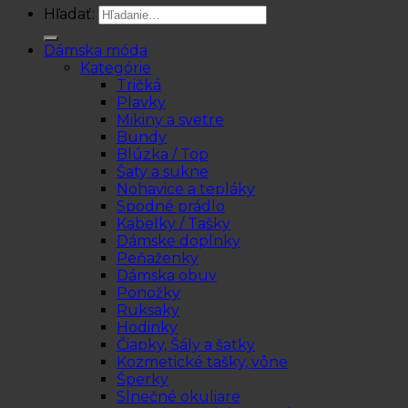
Hľadať:
Dámska móda
Kategórie
Tričká
Plavky
Mikiny a svetre
Bundy
Blúzka / Top
Šaty a sukne
Nohavice a tepláky
Spodné prádlo
Kabelky / Tašky
Dámske doplnky
Peňaženky
Dámska obuv
Ponožky
Ruksaky
Hodinky
Čiapky, Šály a šatky
Kozmetické tašky, vône
Šperky
Slnečné okuliare