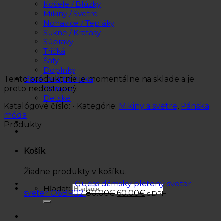
Košele / Blúzky
Mikiny / Svetre
Nohavice / Tepláky
Sukne / Kraťasy
Súpravy
Tričká
Šaty
Doplnky
Tento produkt nie je momentálne na sklade a je
Bazárová ponuka
preto nedostupný.
Dámske
Detské
Katalógové číslo:
-
Kategórie:
Mikiny a svetre
,
Pánska
móda
Produkty
Košík
Žiadne produkty v košíku.
Guess dámsky pletený sveter
Hľadať:
sveter O6BR02
80.00
€
60.00
€
s DPH