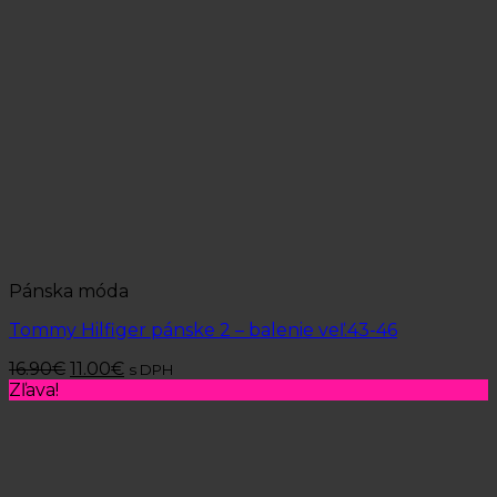
Pánska móda
Tommy Hilfiger pánske 2 – balenie veľ.43-46
16.90
€
11.00
€
s DPH
Zľava!