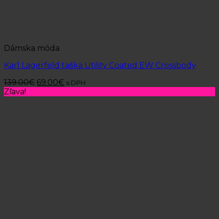
Dámska móda
Karl Lagerfeld taška Utility Coated EW Crossbody
139.00
€
69.00
€
s DPH
Zľava!