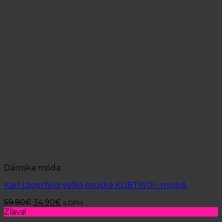
Dámska móda
Karl Lagerfeld veľká osuška KL18TW01- modrá
59.90
€
34.90
€
s DPH
Zľava!