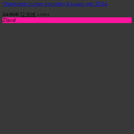
Champion Junior ponožky 6 kusov veľ. 31/34
24.90
€
12.90
€
s DPH
Zľava!