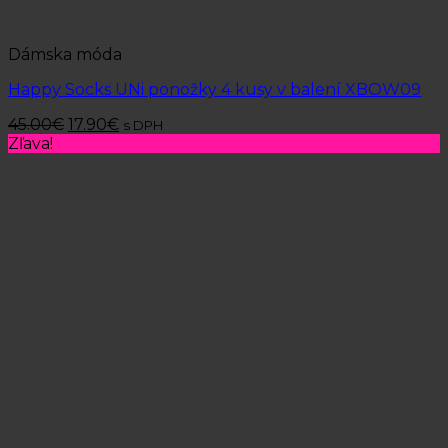
Dámska móda
Happy Socks UNi ponožky 4 kusy v balení XBOW09
45.00
€
17.90
€
s DPH
Zľava!