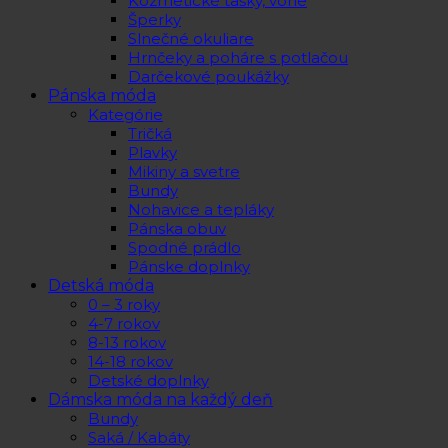
Kozmetické tašky, vône
Šperky
Slnečné okuliare
Hrnčeky a poháre s potlačou
Darčekové poukážky
Pánska móda
Kategórie
Tričká
Plavky
Mikiny a svetre
Bundy
Nohavice a tepláky
Pánska obuv
Spodné prádlo
Pánske doplnky
Detská móda
0 – 3 roky
4-7 rokov
8-13 rokov
14-18 rokov
Detské doplnky
Dámska móda na každý deň
Bundy
Saká / Kabáty