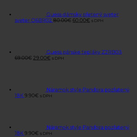
Guess dámsky pletený sveter
sveter O6BR02
80.00
€
60.00
€
s DPH
Guess pánske tepláky Z2RB03
69.00
€
29.00
€
s DPH
Náramok style Pandora pozlatený
18K
9.90
€
s DPH
Náramok style Pandora pozlatený
18K
9.90
€
s DPH