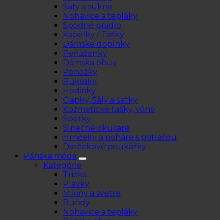
Šaty a sukne
Nohavice a tepláky
Spodné prádlo
Kabelky / Tašky
Dámske doplnky
Peňaženky
Dámska obuv
Ponožky
Ruksaky
Hodinky
Čiapky, Šály a šatky
Kozmetické tašky, vône
Šperky
Slnečné okuliare
Hrnčeky a poháre s potlačou
Darčekové poukážky
Pánska móda
Kategórie
Tričká
Plavky
Mikiny a svetre
Bundy
Nohavice a tepláky