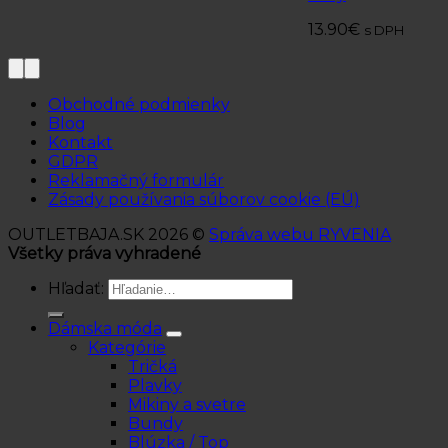
13.90
€
s DPH
Obchodné podmienky
Blog
Kontakt
GDPR
Reklamačný formulár
Zásady používania súborov cookie (EÚ)
OUTLETBAJA.SK 2026 ©
Správa webu RYVENIA
Všetky práva vyhradené
Hľadať:
Dámska móda
Kategórie
Tričká
Plavky
Mikiny a svetre
Bundy
Blúzka / Top