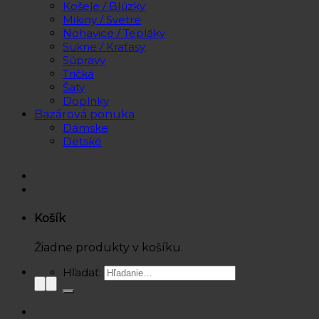
Košele / Blúzky
Mikiny / Svetre
Nohavice / Tepláky
Sukne / Kraťasy
Súpravy
Tričká
Šaty
Doplnky
Bazárová ponuka
Dámske
Detské
Košík
Žiadne produkty v košíku.
Hľadať: