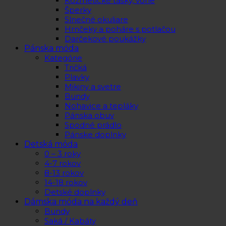
Kozmetické tašky, vône
Šperky
Slnečné okuliare
Hrnčeky a poháre s potlačou
Darčekové poukážky
Pánska móda
Kategórie
Tričká
Plavky
Mikiny a svetre
Bundy
Nohavice a tepláky
Pánska obuv
Spodné prádlo
Pánske doplnky
Detská móda
0 – 3 roky
4-7 rokov
8-13 rokov
14-18 rokov
Detské doplnky
Dámska móda na každý deň
Bundy
Saká / Kabáty