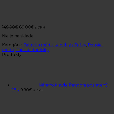
149.00
€
89.00
€
s DPH
Nie je na sklade
Kategórie:
Dámska móda
,
Kabelky / Tašky
,
Pánska
móda
,
Pánske doplnky
Produkty
Náramok style Pandora pozlatený
18K
9.90
€
s DPH