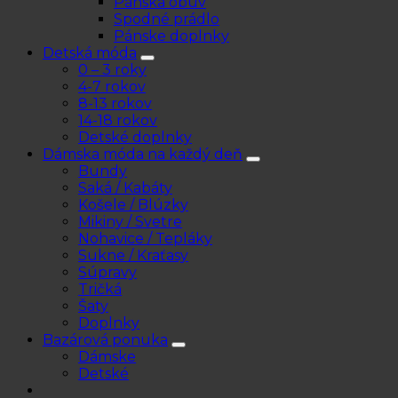
Pánska obuv
Spodné prádlo
Pánske doplnky
Detská móda
0 – 3 roky
4-7 rokov
8-13 rokov
14-18 rokov
Detské doplnky
Dámska móda na každý deň
Bundy
Saká / Kabáty
Košele / Blúzky
Mikiny / Svetre
Nohavice / Tepláky
Sukne / Kraťasy
Súpravy
Tričká
Šaty
Doplnky
Bazárová ponuka
Dámske
Detské