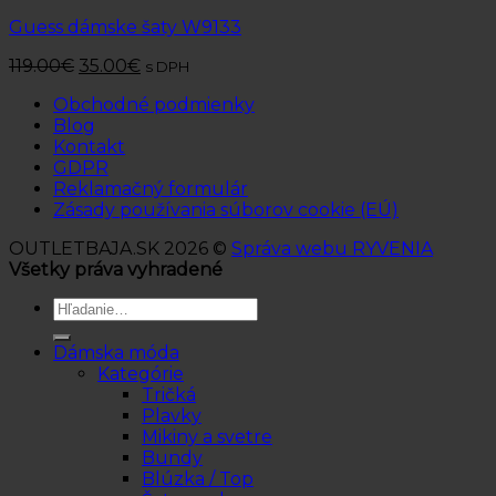
Guess dámske šaty W9133
119.00
€
35.00
€
s DPH
Obchodné podmienky
Blog
Kontakt
GDPR
Reklamačný formulár
Zásady používania súborov cookie (EÚ)
OUTLETBAJA.SK 2026 ©
Správa webu RYVENIA
Všetky práva vyhradené
Hľadať:
Dámska móda
Kategórie
Tričká
Plavky
Mikiny a svetre
Bundy
Blúzka / Top