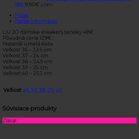
18K
9.90
€
s DPH
Popis
Ďalšie informácie
LIU JO dámske sneakers tenisky 48€
Pôvodná cena 129€
Materiál umelá koža
Veľkosť 36 – 23.5 cm
Veľkosť 37 – 24 cm
Veľkosť 38 – 24.5 cm
Veľkosť 39 – 25 cm
Veľkosť 40 – 25.5 cm
Veľkosť
36
,
37
,
38
,
39
,
40
Súvisiace produkty
Zľava!