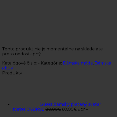
Tento produkt nie je momentálne na sklade a je
preto nedostupný.
Katalógové číslo:
-
Kategórie:
Dámska móda
,
Dámska
obuv
Produkty
Guess dámsky pletený sveter
sveter O6BR02
80.00
€
60.00
€
s DPH