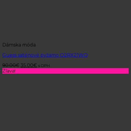
Dámska móda
Guess saténové pyžamo O2RX21WO
90.00
€
35.00
€
s DPH
Zľava!