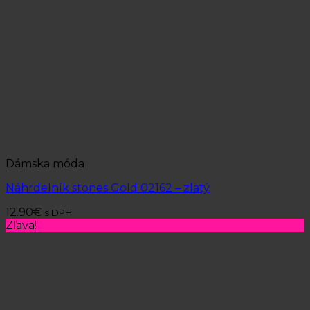
Dámska móda
Náhrdelník stones Gold 02162 – zlatý
12.90
€
s DPH
Zľava!