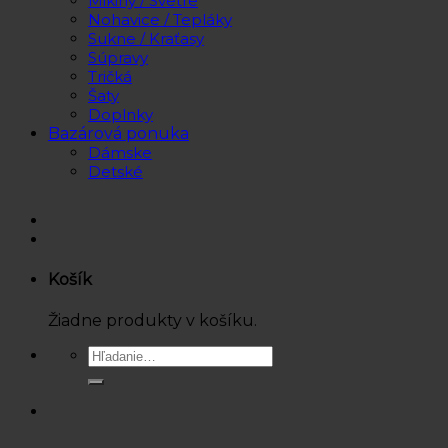
Mikiny / Svetre
Nohavice / Tepláky
Sukne / Kraťasy
Súpravy
Tričká
Šaty
Doplnky
Bazárová ponuka
Dámske
Detské
Košík
Žiadne produkty v košíku.
Hľadať: