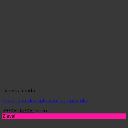
Dámska móda
Guess dámska čipkovaná podprsenka
39.90
€
14.90
€
s DPH
Zľava!