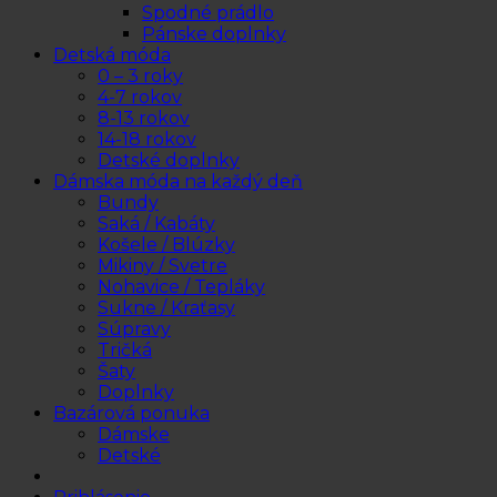
Spodné prádlo
Pánske doplnky
Detská móda
0 – 3 roky
4-7 rokov
8-13 rokov
14-18 rokov
Detské doplnky
Dámska móda na každý deň
Bundy
Saká / Kabáty
Košele / Blúzky
Mikiny / Svetre
Nohavice / Tepláky
Sukne / Kraťasy
Súpravy
Tričká
Šaty
Doplnky
Bazárová ponuka
Dámske
Detské