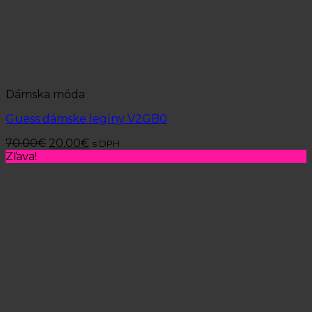
Dámska móda
Guess dámske legíny V2GB0
70.00
€
20.00
€
s DPH
Zľava!