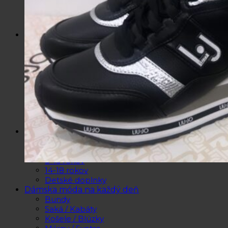
Slnečné okuliare
Hrnčeky a poháre s potlačou
Darčekové poukážky
Pánska móda
Kategórie
Tričká
Plavky
Mikiny a svetre
Bundy
Nohavice a tepláky
Pánska obuv
Spodné prádlo
Pánske doplnky
Detská móda
0 – 3 roky
4-7 rokov
8-13 rokov
14-18 rokov
Detské doplnky
Dámska móda na každý deň
Bundy
Saká / Kabáty
Košele / Blúzky