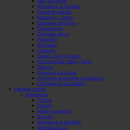
Šaty a sukne
Nohavice a tepláky
Spodné prádlo
Kabelky / Tašky
Dámske doplnky
Peňaženky
Dámska obuv
Ponožky
Ruksaky
Hodinky
Čiapky, Šály a šatky
Kozmetické tašky, vône
Šperky
Slnečné okuliare
Hrnčeky a poháre s potlačou
Darčekové poukážky
Pánska móda
Kategórie
Tričká
Plavky
Mikiny a svetre
Bundy
Nohavice a tepláky
Pánska obuv