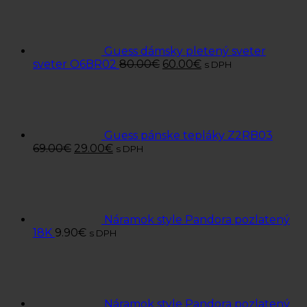
Guess dámsky pletený sveter
sveter O6BR02
80.00
€
60.00
€
s DPH
Guess pánske tepláky Z2RB03
69.00
€
29.00
€
s DPH
Náramok style Pandora pozlatený
18K
9.90
€
s DPH
Náramok style Pandora pozlatený