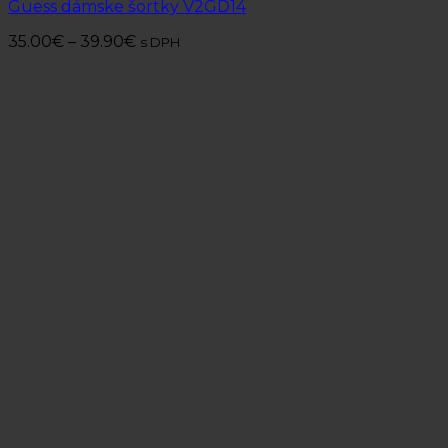
Guess dámske šortky V2GD14
35.00
€
–
39.90
€
s DPH