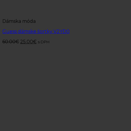
Dámska móda
Guess dámske šortky V2YD0
60.00
€
25.00
€
s DPH